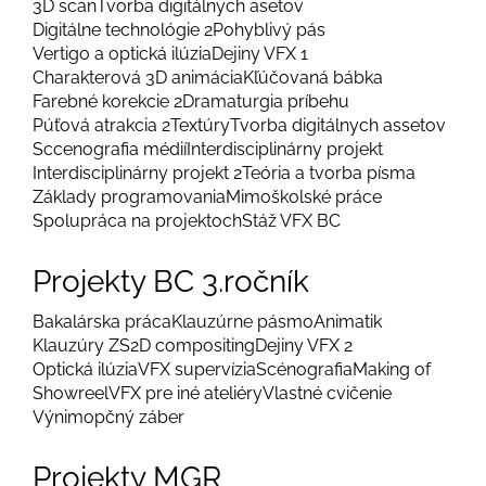
3D scan
Tvorba digitálnych asetov
Digitálne technológie 2
Pohyblivý pás
Vertigo a optická ilúzia
Dejiny VFX 1
Charakterová 3D animácia
Kľúčovaná bábka
Farebné korekcie 2
Dramaturgia príbehu
Púťová atrakcia 2
Textúry
Tvorba digitálnych assetov
Sccenografia médií
Interdisciplinárny projekt
Interdisciplinárny projekt 2
Teória a tvorba písma
Základy programovania
Mimoškolské práce
Spolupráca na projektoch
Stáž VFX BC
Projekty BC 3.ročník
Bakalárska práca
Klauzúrne pásmo
Animatik
Klauzúry ZS
2D compositing
Dejiny VFX 2
Optická ilúzia
VFX supervízia
Scénografia
Making of
Showreel
VFX pre iné ateliéry
Vlastné cvičenie
Výnimopčný záber
Projekty MGR