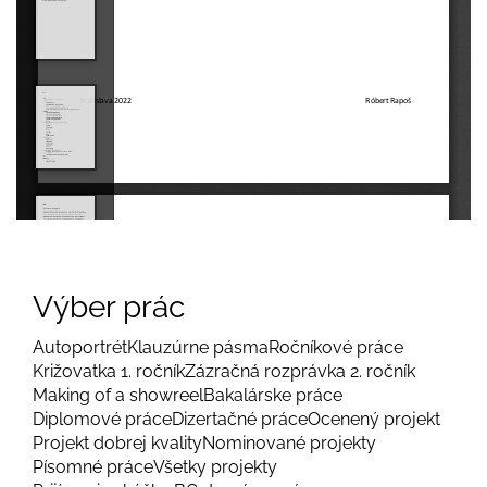
Výber prác
Autoportrét
Klauzúrne pásma
Ročníkové práce
Križovatka 1. ročník
Zázračná rozprávka 2. ročník
Making of a showreel
Bakalárske práce
Diplomové práce
Dizertačné práce
Ocenený projekt
Projekt dobrej kvality
Nominované projekty
Písomné práce
Všetky projekty