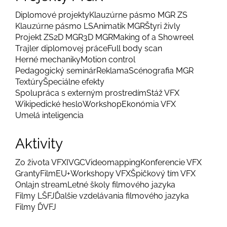
Diplomové projekty
Klauzúrne pásmo MGR ZS
Klauzúrne pásmo LS
Animatik MGR
Štyri živly
Projekt ZS
2D MGR
3D MGR
Making of a Showreel
Trajler diplomovej práce
Full body scan
Herné mechaniky
Motion control
Pedagogický seminár
Reklama
Scénografia MGR
Textúry
Špeciálne efekty
Spolupráca s externým prostredím
Stáž VFX
Wikipedické heslo
Workshop
Ekonómia VFX
Umelá inteligencia
Aktivity
Zo života VFX
IVGC
Videomapping
Konferencie VFX
Granty
FilmEU+
Workshopy VFX
Špičkový tím VFX
Onlajn stream
Letné školy filmového jazyka
Filmy LŠFJ
Ďalšie vzdelávania filmového jazyka
Filmy ĎVFJ