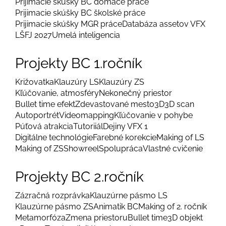
Prijímacie skúšky BC domáce práce
Prijimacie skúšky BC školské práce
Prijimacie skúšky MGR práce
Databáza assetov VFX
LŠFJ 2027
Umelá inteligencia
Projekty BC 1.ročník
Križovatka
Klauzúry LS
Klauzúry ZS
Kľúčovanie, atmosféry
Nekonečný priestor
Bullet time efekt
Zdevastované mesto
3D
3D scan
Autoportrét
Videomapping
Kľúčovanie v pohybe
Púťová atrakcia
Tutoriiál
Dejiny VFX 1
Digitálne technológie
Farebné korekcie
Making of LS
Making of ZS
Showreel
Spolupráca
Vlastné cvičenie
Projekty BC 2.ročník
Zázračná rozprávka
Klauzúrne pásmo LS
Klauzúrne pásmo ZS
Animatik BC
Making of 2. ročník
Metamorfóza
Zmena priestoru
Bullet time
3D objekt