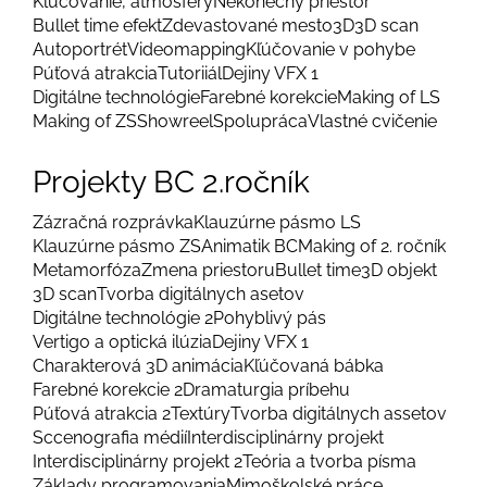
Kľúčovanie, atmosféry
Nekonečný priestor
Bullet time efekt
Zdevastované mesto
3D
3D scan
Autoportrét
Videomapping
Kľúčovanie v pohybe
Púťová atrakcia
Tutoriiál
Dejiny VFX 1
Digitálne technológie
Farebné korekcie
Making of LS
Making of ZS
Showreel
Spolupráca
Vlastné cvičenie
Projekty BC 2.ročník
Zázračná rozprávka
Klauzúrne pásmo LS
Klauzúrne pásmo ZS
Animatik BC
Making of 2. ročník
Metamorfóza
Zmena priestoru
Bullet time
3D objekt
3D scan
Tvorba digitálnych asetov
Digitálne technológie 2
Pohyblivý pás
Vertigo a optická ilúzia
Dejiny VFX 1
Charakterová 3D animácia
Kľúčovaná bábka
Farebné korekcie 2
Dramaturgia príbehu
Púťová atrakcia 2
Textúry
Tvorba digitálnych assetov
Sccenografia médií
Interdisciplinárny projekt
Interdisciplinárny projekt 2
Teória a tvorba písma
Základy programovania
Mimoškolské práce