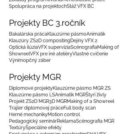
Spolupráca na projektoch
Stáž VFX BC
Projekty BC 3.ročník
Bakalárska práca
Klauzúrne pásmo
Animatik
Klauzúry ZS
2D compositing
Dejiny VFX 2
Optická ilúzia
VFX supervízia
Scénografia
Making of
Showreel
VFX pre iné ateliéry
Vlastné cvičenie
Výnimopčný záber
Projekty MGR
Diplomové projekty
Klauzúrne pásmo MGR ZS
Klauzúrne pásmo LS
Animatik MGR
Štyri živly
Projekt ZS
2D MGR
3D MGR
Making of a Showreel
Trajler diplomovej práce
Full body scan
Herné mechaniky
Motion control
Pedagogický seminár
Reklama
Scénografia MGR
Textúry
Špeciálne efekty