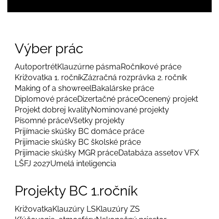
Výber prác
Autoportrét
Klauzúrne pásma
Ročníkové práce
Križovatka 1. ročník
Zázračná rozprávka 2. ročník
Making of a showreel
Bakalárske práce
Diplomové práce
Dizertačné práce
Ocenený projekt
Projekt dobrej kvality
Nominované projekty
Písomné práce
Všetky projekty
Prijímacie skúšky BC domáce práce
Prijimacie skúšky BC školské práce
Prijimacie skúšky MGR práce
Databáza assetov VFX
LŠFJ 2027
Umelá inteligencia
Projekty BC 1.ročník
Križovatka
Klauzúry LS
Klauzúry ZS