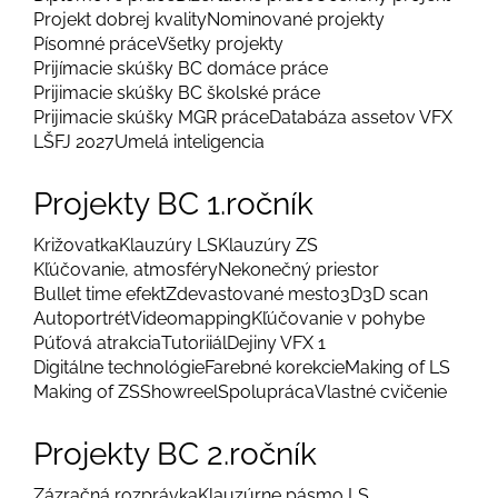
Projekt dobrej kvality
Nominované projekty
Písomné práce
Všetky projekty
Prijímacie skúšky BC domáce práce
Prijimacie skúšky BC školské práce
Prijimacie skúšky MGR práce
Databáza assetov VFX
LŠFJ 2027
Umelá inteligencia
Projekty BC 1.ročník
Križovatka
Klauzúry LS
Klauzúry ZS
Kľúčovanie, atmosféry
Nekonečný priestor
Bullet time efekt
Zdevastované mesto
3D
3D scan
Autoportrét
Videomapping
Kľúčovanie v pohybe
Púťová atrakcia
Tutoriiál
Dejiny VFX 1
Digitálne technológie
Farebné korekcie
Making of LS
Making of ZS
Showreel
Spolupráca
Vlastné cvičenie
Projekty BC 2.ročník
Zázračná rozprávka
Klauzúrne pásmo LS