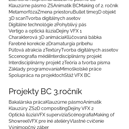
Klauzúrne pásmo ZS
Animatik BC
Making of 2. ročník
Metamorfóza
Zmena priestoru
Bullet time
3D objekt
3D scan
Tvorba digitálnych asetov
Digitálne technológie 2
Pohyblivý pás
Vertigo a optická ilúzia
Dejiny VFX 1
Charakterová 3D animácia
Kľúčovaná bábka
Farebné korekcie 2
Dramaturgia príbehu
Púťová atrakcia 2
Textúry
Tvorba digitálnych assetov
Sccenografia médií
Interdisciplinárny projekt
Interdisciplinárny projekt 2
Teória a tvorba písma
Základy programovania
Mimoškolské práce
Spolupráca na projektoch
Stáž VFX BC
Projekty BC 3.ročník
Bakalárska práca
Klauzúrne pásmo
Animatik
Klauzúry ZS
2D compositing
Dejiny VFX 2
Optická ilúzia
VFX supervízia
Scénografia
Making of
Showreel
VFX pre iné ateliéry
Vlastné cvičenie
Výnimopčný záber