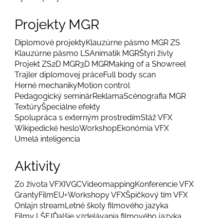
Projekty MGR
Diplomové projekty
Klauzúrne pásmo MGR ZS
Klauzúrne pásmo LS
Animatik MGR
Štyri živly
Projekt ZS
2D MGR
3D MGR
Making of a Showreel
Trajler diplomovej práce
Full body scan
Herné mechaniky
Motion control
Pedagogický seminár
Reklama
Scénografia MGR
Textúry
Špeciálne efekty
Spolupráca s externým prostredím
Stáž VFX
Wikipedické heslo
Workshop
Ekonómia VFX
Umelá inteligencia
Aktivity
Zo života VFX
IVGC
Videomapping
Konferencie VFX
Granty
FilmEU+
Workshopy VFX
Špičkový tím VFX
Onlajn stream
Letné školy filmového jazyka
Filmy LŠFJ
Ďalšie vzdelávania filmového jazyka