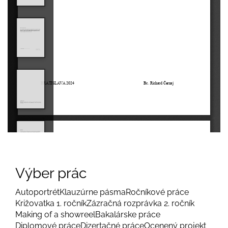
Výber prác
Autoportrét
Klauzúrne pásma
Ročníkové práce
Križovatka 1. ročník
Zázračná rozprávka 2. ročník
Making of a showreel
Bakalárske práce
Diplomové práce
Dizertačné práce
Ocenený projekt