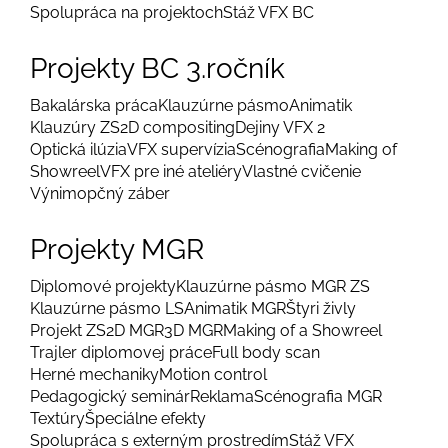
Spolupráca na projektoch
Stáž VFX BC
Projekty BC 3.ročník
Bakalárska práca
Klauzúrne pásmo
Animatik
Klauzúry ZS
2D compositing
Dejiny VFX 2
Optická ilúzia
VFX supervízia
Scénografia
Making of
Showreel
VFX pre iné ateliéry
Vlastné cvičenie
Výnimopčný záber
Projekty MGR
Diplomové projekty
Klauzúrne pásmo MGR ZS
Klauzúrne pásmo LS
Animatik MGR
Štyri živly
Projekt ZS
2D MGR
3D MGR
Making of a Showreel
Trajler diplomovej práce
Full body scan
Herné mechaniky
Motion control
Pedagogický seminár
Reklama
Scénografia MGR
Textúry
Špeciálne efekty
Spolupráca s externým prostredím
Stáž VFX