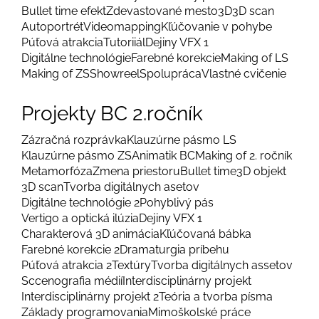
Bullet time efekt
Zdevastované mesto
3D
3D scan
Autoportrét
Videomapping
Kľúčovanie v pohybe
Púťová atrakcia
Tutoriiál
Dejiny VFX 1
Digitálne technológie
Farebné korekcie
Making of LS
Making of ZS
Showreel
Spolupráca
Vlastné cvičenie
Projekty BC 2.ročník
Zázračná rozprávka
Klauzúrne pásmo LS
Klauzúrne pásmo ZS
Animatik BC
Making of 2. ročník
Metamorfóza
Zmena priestoru
Bullet time
3D objekt
3D scan
Tvorba digitálnych asetov
Digitálne technológie 2
Pohyblivý pás
Vertigo a optická ilúzia
Dejiny VFX 1
Charakterová 3D animácia
Kľúčovaná bábka
Farebné korekcie 2
Dramaturgia príbehu
Púťová atrakcia 2
Textúry
Tvorba digitálnych assetov
Sccenografia médií
Interdisciplinárny projekt
Interdisciplinárny projekt 2
Teória a tvorba písma
Základy programovania
Mimoškolské práce