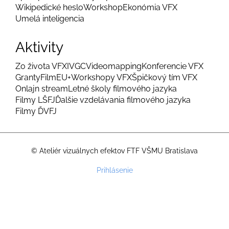
Wikipedické heslo
Workshop
Ekonómia VFX
Umelá inteligencia
Aktivity
Zo života VFX
IVGC
Videomapping
Konferencie VFX
Granty
FilmEU+
Workshopy VFX
Špičkový tím VFX
Onlajn stream
Letné školy filmového jazyka
Filmy LŠFJ
Ďalšie vzdelávania filmového jazyka
Filmy ĎVFJ
© Ateliér vizuálnych efektov FTF VŠMU Bratislava
Menu
Prihlásenie
používateľského
účtu