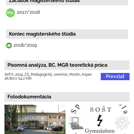
Začiatok magisterskeho štúdia
2017/2018
Koniec magisterského štúdia
2018/2019
Písomná analýza, BC, MGR teoretická práca
AVFX_2019_ZS_Pedagogický_seminár_Martin_Kaper
Prevziať
ák.docx (14.2 KB)
Fotodokumentácia