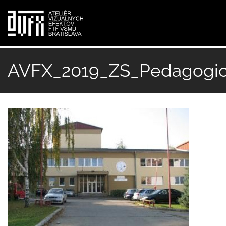
Skočiť
na
AVFX_2019_ZS_Pedagogic
hlavný
obsah