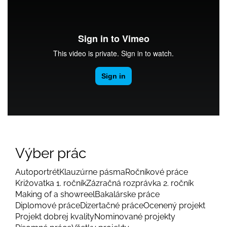
Výber prác
Autoportrét
Klauzúrne pásma
Ročníkové práce
Križovatka 1. ročník
Zázračná rozprávka 2. ročník
Making of a showreel
Bakalárske práce
Diplomové práce
Dizertačné práce
Ocenený projekt
Projekt dobrej kvality
Nominované projekty