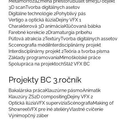
Metamorfóza
Zmena priestoru
Bullet time
3D objekt
3D scan
Tvorba digitálnych asetov
Digitálne technológie 2
Pohyblivý pás
Vertigo a optická ilúzia
Dejiny VFX 1
Charakterová 3D animácia
Kľúčovaná bábka
Farebné korekcie 2
Dramaturgia príbehu
Púťová atrakcia 2
Textúry
Tvorba digitálnych assetov
Sccenografia médií
Interdisciplinárny projekt
Interdisciplinárny projekt 2
Teória a tvorba písma
Základy programovania
Mimoškolské práce
Spolupráca na projektoch
Stáž VFX BC
Projekty BC 3.ročník
Bakalárska práca
Klauzúrne pásmo
Animatik
Klauzúry ZS
2D compositing
Dejiny VFX 2
Optická ilúzia
VFX supervízia
Scénografia
Making of
Showreel
VFX pre iné ateliéry
Vlastné cvičenie
Výnimopčný záber