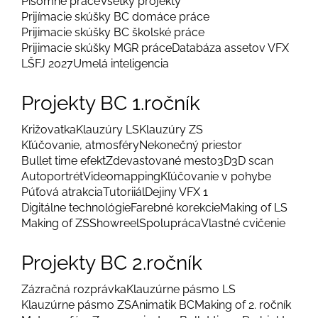
Písomné práce
Všetky projekty
Prijímacie skúšky BC domáce práce
Prijimacie skúšky BC školské práce
Prijimacie skúšky MGR práce
Databáza assetov VFX
LŠFJ 2027
Umelá inteligencia
Projekty BC 1.ročník
Križovatka
Klauzúry LS
Klauzúry ZS
Kľúčovanie, atmosféry
Nekonečný priestor
Bullet time efekt
Zdevastované mesto
3D
3D scan
Autoportrét
Videomapping
Kľúčovanie v pohybe
Púťová atrakcia
Tutoriiál
Dejiny VFX 1
Digitálne technológie
Farebné korekcie
Making of LS
Making of ZS
Showreel
Spolupráca
Vlastné cvičenie
Projekty BC 2.ročník
Zázračná rozprávka
Klauzúrne pásmo LS
Klauzúrne pásmo ZS
Animatik BC
Making of 2. ročník