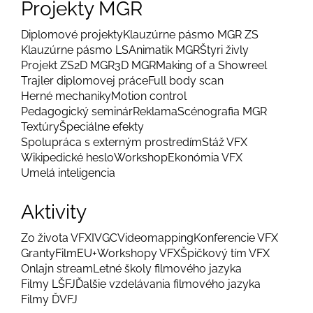
Projekty MGR
Diplomové projekty
Klauzúrne pásmo MGR ZS
Klauzúrne pásmo LS
Animatik MGR
Štyri živly
Projekt ZS
2D MGR
3D MGR
Making of a Showreel
Trajler diplomovej práce
Full body scan
Herné mechaniky
Motion control
Pedagogický seminár
Reklama
Scénografia MGR
Textúry
Špeciálne efekty
Spolupráca s externým prostredím
Stáž VFX
Wikipedické heslo
Workshop
Ekonómia VFX
Umelá inteligencia
Aktivity
Zo života VFX
IVGC
Videomapping
Konferencie VFX
Granty
FilmEU+
Workshopy VFX
Špičkový tím VFX
Onlajn stream
Letné školy filmového jazyka
Filmy LŠFJ
Ďalšie vzdelávania filmového jazyka
Filmy ĎVFJ