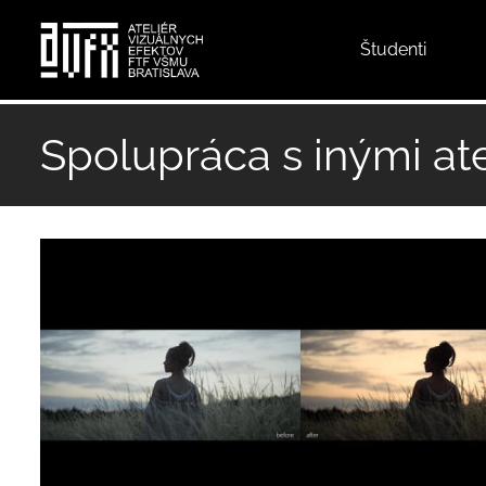
Top
Študenti
menu
Skočiť
na
Spolupráca s inými ate
hlavný
obsah