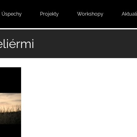
Úspechy
Projekty
Workshopy
Aktuali
liérmi