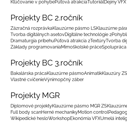
Kľúčovanie v pohybe
Púťová atrakcia
Tutoriiál
Dejiny VFX
Projekty BC 2.ročník
Zázračná rozprávka
Klauzúrne pásmo LS
Klauzúrne pá
Tvorba digitálnych asetov
Digitálne technológie 2
Pohybl
Dramaturgia príbehu
Púťová atrakcia 2
Textúry
Tvorba di
Základy programovania
Mimoškolské práce
Spolupráca 
Projekty BC 3.ročník
Bakalárska práca
Klauzúrne pásmo
Animatik
Klauzúry Z
Vlastné cvičenie
Výnimopčný záber
Projekty MGR
Diplomové projekty
Klauzúrne pásmo MGR ZS
Klauzúrn
Full body scan
Herné mechaniky
Motion control
Pedagog
Wikipedické heslo
Workshop
Ekonómia VFX
Umelá inteli