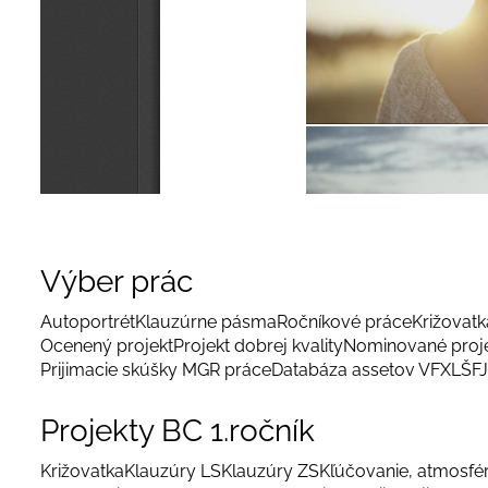
Výber prác
Autoportrét
Klauzúrne pásma
Ročníkové práce
Križovatka
Ocenený projekt
Projekt dobrej kvality
Nominované proj
Prijimacie skúšky MGR práce
Databáza assetov VFX
LŠFJ
Projekty BC 1.ročník
Križovatka
Klauzúry LS
Klauzúry ZS
Kľúčovanie, atmosfé