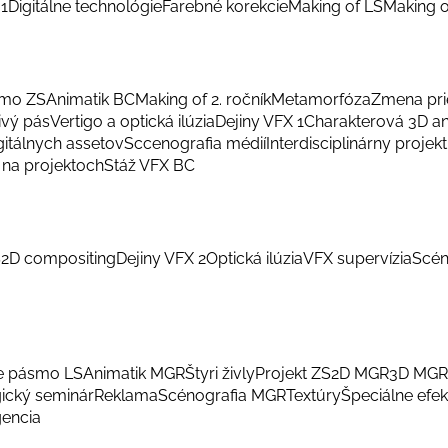
 1
Digitálne technológie
Farebné korekcie
Making of LS
Making o
smo ZS
Animatik BC
Making of 2. ročník
Metamorfóza
Zmena pri
ivý pás
Vertigo a optická ilúzia
Dejiny VFX 1
Charakterová 3D a
gitálnych assetov
Sccenografia médií
Interdisciplinárny projekt
na projektoch
Stáž VFX BC
S
2D compositing
Dejiny VFX 2
Optická ilúzia
VFX supervízia
Scén
e pásmo LS
Animatik MGR
Štyri živly
Projekt ZS
2D MGR
3D MGR
ický seminár
Reklama
Scénografia MGR
Textúry
Špeciálne efek
gencia