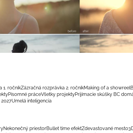
 1. ročník
Zázračná rozprávka 2. ročník
Making of a showreel
B
ekty
Písomné práce
Všetky projekty
Prijímacie skúšky BC dom
 2027
Umelá inteligencia
ry
Nekonečný priestor
Bullet time efekt
Zdevastované mesto
3