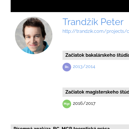
Trandžík Peter
http://trandzik.com/projects/
Začiatok bakalárskeho štúdi
2013/2014
Začiatok magisterskeho štúd
2016/2017
Písomná analýza, BC, MGR teoretická práca