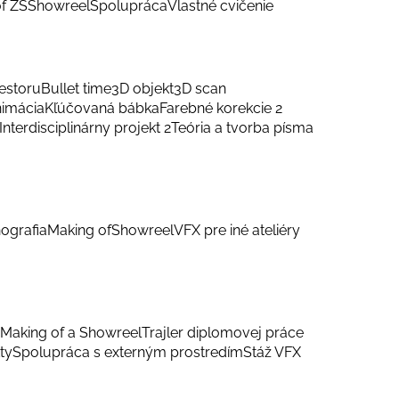
f ZS
Showreel
Spolupráca
Vlastné cvičenie
estoru
Bullet time
3D objekt
3D scan
nimácia
Kľúčovaná bábka
Farebné korekcie 2
Interdisciplinárny projekt 2
Teória a tvorba písma
ografia
Making of
Showreel
VFX pre iné ateliéry
Making of a Showreel
Trajler diplomovej práce
ty
Spolupráca s externým prostredím
Stáž VFX