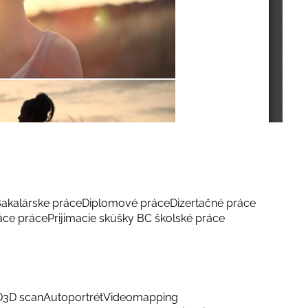
akalárske práce
Diplomové práce
Dizertačné práce
áce práce
Prijimacie skúšky BC školské práce
D
3D scan
Autoportrét
Videomapping