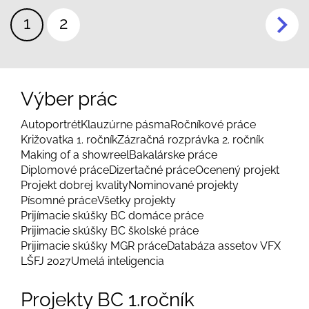
Pagination
Aktuálna
1
Page
2
stránka
Výber prác
Autoportrét
Klauzúrne pásma
Ročníkové práce
Križovatka 1. ročník
Zázračná rozprávka 2. ročník
Making of a showreel
Bakalárske práce
Diplomové práce
Dizertačné práce
Ocenený projekt
Projekt dobrej kvality
Nominované projekty
Písomné práce
Všetky projekty
Prijímacie skúšky BC domáce práce
Prijimacie skúšky BC školské práce
Prijimacie skúšky MGR práce
Databáza assetov VFX
LŠFJ 2027
Umelá inteligencia
Projekty BC 1.ročník