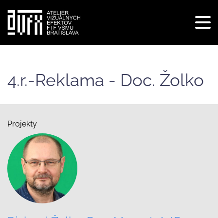
Tog
navi
Skočiť
na
hlavný
4.r.-Reklama - Doc. Žolko
obsah
Projekty