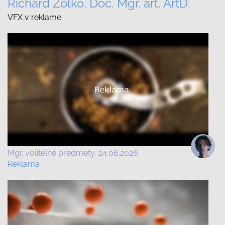
Richard Žolko, Doc. Mgr. art. ArtD.
VFX v reklame
Mgr. voliteľné predmety
24.06.2026
Reklama