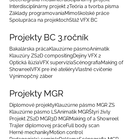
Interdisciplinárny projekt 2
Teória a tvorba písma
Základy programovania
Mimoškolské práce
Spolupráca na projektoch
Stáž VFX BC
Projekty BC 3.ročník
Bakalárska práca
Klauzúrne pásmo
Animatik
Klauzúry ZS
2D compositing
Dejiny VFX 2
Optická ilúzia
VFX supervízia
Scénografia
Making of
Showreel
VFX pre iné ateliéry
Vlastné cvičenie
Výnimopčný záber
Projekty MGR
Diplomové projekty
Klauzúrne pásmo MGR ZS
Klauzúrne pásmo LS
Animatik MGR
Štyri živly
Projekt ZS
2D MGR
3D MGR
Making of a Showreel
Trajler diplomovej práce
Full body scan
Herné mechaniky
Motion control