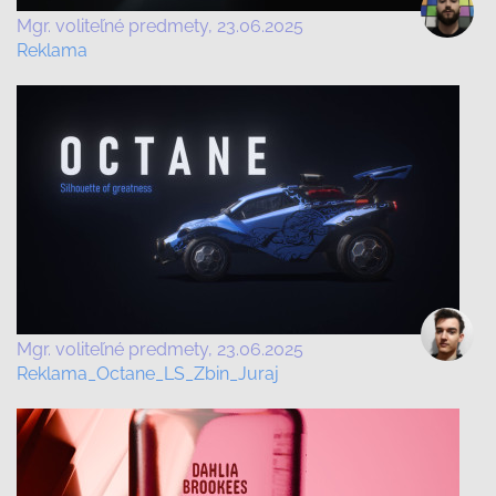
Mgr. voliteľné predmety
23.06.2025
Reklama
Mgr. voliteľné predmety
23.06.2025
Reklama_Octane_LS_Zbin_Juraj