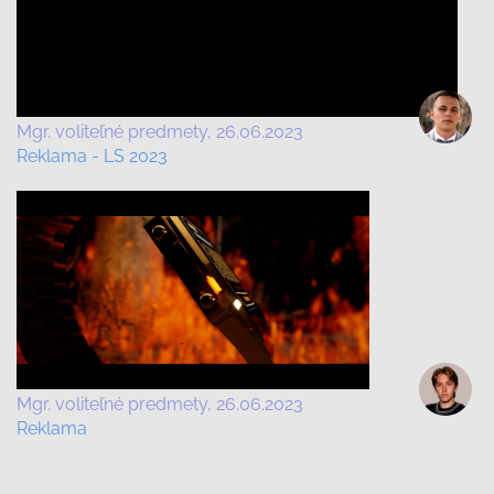
Mgr. voliteľné predmety
26.06.2023
Reklama - LS 2023
Mgr. voliteľné predmety
26.06.2023
Reklama