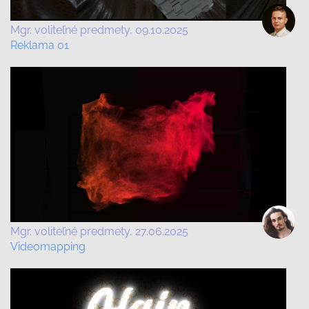
Mgr. voliteľné predmety
09.10.2025
Reklama 01
Mgr. voliteľné predmety
27.06.2025
Videomapping