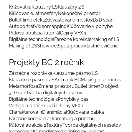
Križovatka
Klauzúry LS
Klauzúry ZS
Kľúčovanie, atmosféry
Nekonečný priestor
Bullet time efekt
Zdevastované mesto
3D
3D scan
Autoportrét
Videomapping
Kľúčovanie v pohybe
Púťová atrakcia
Tutoriiál
Dejiny VFX 1
Digitálne technológie
Farebné korekcie
Making of LS
Making of ZS
Showreel
Spolupráca
Vlastné cvičenie
Projekty BC 2.ročník
Zázračná rozprávka
Klauzúrne pásmo LS
Klauzúrne pásmo ZS
Animatik BC
Making of 2. ročník
Metamorfóza
Zmena priestoru
Bullet time
3D objekt
3D scan
Tvorba digitálnych asetov
Digitálne technológie 2
Pohyblivý pás
Vertigo a optická ilúzia
Dejiny VFX 1
Charakterová 3D animácia
Kľúčovaná bábka
Farebné korekcie 2
Dramaturgia príbehu
Púťová atrakcia 2
Textúry
Tvorba digitálnych assetov
Sccenografia médií
Interdisciplinárny projekt