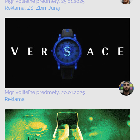
Mgr. voliteľné predmety
25.01.2025
Reklama, ZS, Zbin_Juraj
Mgr. voliteľné predmety
20.01.2025
Reklama