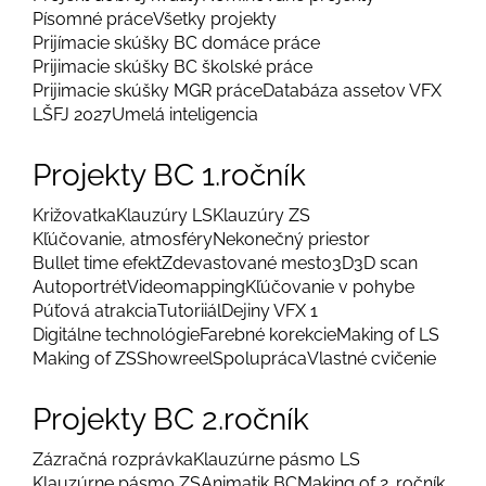
Písomné práce
Všetky projekty
Prijímacie skúšky BC domáce práce
Prijimacie skúšky BC školské práce
Prijimacie skúšky MGR práce
Databáza assetov VFX
LŠFJ 2027
Umelá inteligencia
Projekty BC 1.ročník
Križovatka
Klauzúry LS
Klauzúry ZS
Kľúčovanie, atmosféry
Nekonečný priestor
Bullet time efekt
Zdevastované mesto
3D
3D scan
Autoportrét
Videomapping
Kľúčovanie v pohybe
Púťová atrakcia
Tutoriiál
Dejiny VFX 1
Digitálne technológie
Farebné korekcie
Making of LS
Making of ZS
Showreel
Spolupráca
Vlastné cvičenie
Projekty BC 2.ročník
Zázračná rozprávka
Klauzúrne pásmo LS
Klauzúrne pásmo ZS
Animatik BC
Making of 2. ročník