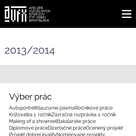
Tog
navi
Skočiť
na
hlavný
2013/2014
obsah
Výber prác
Autoportrét
Klauzúrne pásma
Ročníkové práce
Križovatka 1. ročník
Zázračná rozprávka 2. ročník
Making of a showreel
Bakalárske práce
Diplomové práce
Dizertačné práce
Ocenený projekt
Projekt dobrej kvality
Nominované projekty