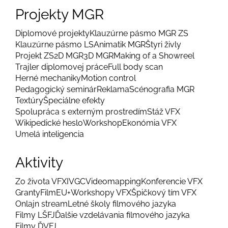
Projekty MGR
Diplomové projekty
Klauzúrne pásmo MGR ZS
Klauzúrne pásmo LS
Animatik MGR
Štyri živly
Projekt ZS
2D MGR
3D MGR
Making of a Showreel
Trajler diplomovej práce
Full body scan
Herné mechaniky
Motion control
Pedagogický seminár
Reklama
Scénografia MGR
Textúry
Špeciálne efekty
Spolupráca s externým prostredím
Stáž VFX
Wikipedické heslo
Workshop
Ekonómia VFX
Umelá inteligencia
Aktivity
Zo života VFX
IVGC
Videomapping
Konferencie VFX
Granty
FilmEU+
Workshopy VFX
Špičkový tím VFX
Onlajn stream
Letné školy filmového jazyka
Filmy LŠFJ
Ďalšie vzdelávania filmového jazyka
Filmy ĎVFJ