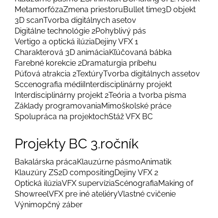
Metamorfóza
Zmena priestoru
Bullet time
3D objekt
3D scan
Tvorba digitálnych asetov
Digitálne technológie 2
Pohyblivý pás
Vertigo a optická ilúzia
Dejiny VFX 1
Charakterová 3D animácia
Kľúčovaná bábka
Farebné korekcie 2
Dramaturgia príbehu
Púťová atrakcia 2
Textúry
Tvorba digitálnych assetov
Sccenografia médií
Interdisciplinárny projekt
Interdisciplinárny projekt 2
Teória a tvorba písma
Základy programovania
Mimoškolské práce
Spolupráca na projektoch
Stáž VFX BC
Projekty BC 3.ročník
Bakalárska práca
Klauzúrne pásmo
Animatik
Klauzúry ZS
2D compositing
Dejiny VFX 2
Optická ilúzia
VFX supervízia
Scénografia
Making of
Showreel
VFX pre iné ateliéry
Vlastné cvičenie
Výnimopčný záber