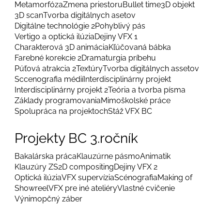
Metamorfóza
Zmena priestoru
Bullet time
3D objekt
3D scan
Tvorba digitálnych asetov
Digitálne technológie 2
Pohyblivý pás
Vertigo a optická ilúzia
Dejiny VFX 1
Charakterová 3D animácia
Kľúčovaná bábka
Farebné korekcie 2
Dramaturgia príbehu
Púťová atrakcia 2
Textúry
Tvorba digitálnych assetov
Sccenografia médií
Interdisciplinárny projekt
Interdisciplinárny projekt 2
Teória a tvorba písma
Základy programovania
Mimoškolské práce
Spolupráca na projektoch
Stáž VFX BC
Projekty BC 3.ročník
Bakalárska práca
Klauzúrne pásmo
Animatik
Klauzúry ZS
2D compositing
Dejiny VFX 2
Optická ilúzia
VFX supervízia
Scénografia
Making of
Showreel
VFX pre iné ateliéry
Vlastné cvičenie
Výnimopčný záber