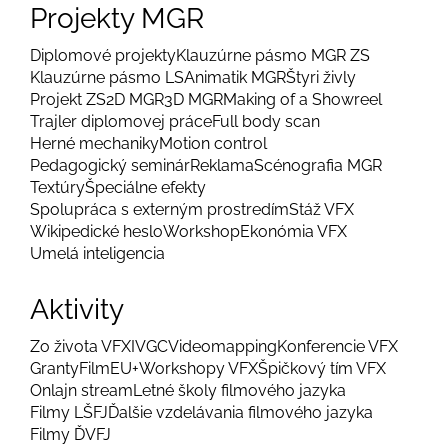
Projekty MGR
Diplomové projekty
Klauzúrne pásmo MGR ZS
Klauzúrne pásmo LS
Animatik MGR
Štyri živly
Projekt ZS
2D MGR
3D MGR
Making of a Showreel
Trajler diplomovej práce
Full body scan
Herné mechaniky
Motion control
Pedagogický seminár
Reklama
Scénografia MGR
Textúry
Špeciálne efekty
Spolupráca s externým prostredím
Stáž VFX
Wikipedické heslo
Workshop
Ekonómia VFX
Umelá inteligencia
Aktivity
Zo života VFX
IVGC
Videomapping
Konferencie VFX
Granty
FilmEU+
Workshopy VFX
Špičkový tím VFX
Onlajn stream
Letné školy filmového jazyka
Filmy LŠFJ
Ďalšie vzdelávania filmového jazyka
Filmy ĎVFJ