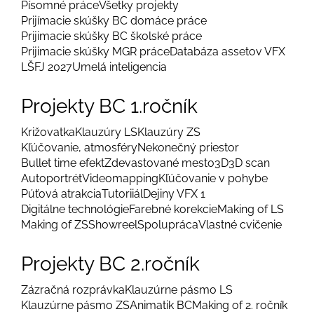
Písomné práce
Všetky projekty
Prijímacie skúšky BC domáce práce
Prijimacie skúšky BC školské práce
Prijimacie skúšky MGR práce
Databáza assetov VFX
LŠFJ 2027
Umelá inteligencia
Projekty BC 1.ročník
Križovatka
Klauzúry LS
Klauzúry ZS
Kľúčovanie, atmosféry
Nekonečný priestor
Bullet time efekt
Zdevastované mesto
3D
3D scan
Autoportrét
Videomapping
Kľúčovanie v pohybe
Púťová atrakcia
Tutoriiál
Dejiny VFX 1
Digitálne technológie
Farebné korekcie
Making of LS
Making of ZS
Showreel
Spolupráca
Vlastné cvičenie
Projekty BC 2.ročník
Zázračná rozprávka
Klauzúrne pásmo LS
Klauzúrne pásmo ZS
Animatik BC
Making of 2. ročník