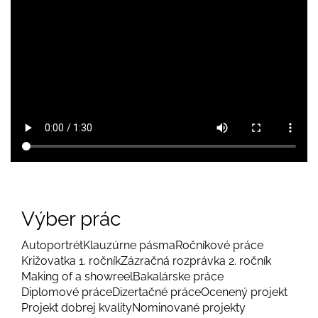
Výber prác
Autoportrét
Klauzúrne pásma
Ročníkové práce
Križovatka 1. ročník
Zázračná rozprávka 2. ročník
Making of a showreel
Bakalárske práce
Diplomové práce
Dizertačné práce
Ocenený projekt
Projekt dobrej kvality
Nominované projekty