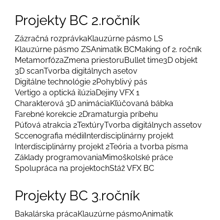
Projekty BC 2.ročník
Zázračná rozprávka
Klauzúrne pásmo LS
Klauzúrne pásmo ZS
Animatik BC
Making of 2. ročník
Metamorfóza
Zmena priestoru
Bullet time
3D objekt
3D scan
Tvorba digitálnych asetov
Digitálne technológie 2
Pohyblivý pás
Vertigo a optická ilúzia
Dejiny VFX 1
Charakterová 3D animácia
Kľúčovaná bábka
Farebné korekcie 2
Dramaturgia príbehu
Púťová atrakcia 2
Textúry
Tvorba digitálnych assetov
Sccenografia médií
Interdisciplinárny projekt
Interdisciplinárny projekt 2
Teória a tvorba písma
Základy programovania
Mimoškolské práce
Spolupráca na projektoch
Stáž VFX BC
Projekty BC 3.ročník
Bakalárska práca
Klauzúrne pásmo
Animatik