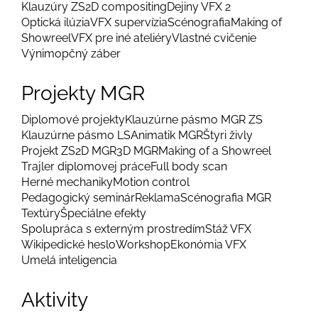
Klauzúry ZS
2D compositing
Dejiny VFX 2
Optická ilúzia
VFX supervízia
Scénografia
Making of
Showreel
VFX pre iné ateliéry
Vlastné cvičenie
Výnimopčný záber
Projekty MGR
Diplomové projekty
Klauzúrne pásmo MGR ZS
Klauzúrne pásmo LS
Animatik MGR
Štyri živly
Projekt ZS
2D MGR
3D MGR
Making of a Showreel
Trajler diplomovej práce
Full body scan
Herné mechaniky
Motion control
Pedagogický seminár
Reklama
Scénografia MGR
Textúry
Špeciálne efekty
Spolupráca s externým prostredím
Stáž VFX
Wikipedické heslo
Workshop
Ekonómia VFX
Umelá inteligencia
Aktivity