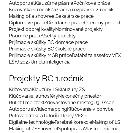
Autoportrét
Klauzúrne pásma
Ročníkové práce
Križovatka 1. ročník
Zázračná rozprávka 2. ročník
Making of a showreel
Bakalárske práce
Diplomové práce
Dizertačné práce
Ocenený projekt
Projekt dobrej kvality
Nominované projekty
Písomné práce
Všetky projekty
Prijímacie skúšky BC domáce práce
Prijimacie skúšky BC školské práce
Prijimacie skúšky MGR práce
Databáza assetov VFX
LŠFJ 2027
Umelá inteligencia
Projekty BC 1.ročník
Križovatka
Klauzúry LS
Klauzúry ZS
Kľúčovanie, atmosféry
Nekonečný priestor
Bullet time efekt
Zdevastované mesto
3D
3D scan
Autoportrét
Videomapping
Kľúčovanie v pohybe
Púťová atrakcia
Tutoriiál
Dejiny VFX 1
Digitálne technológie
Farebné korekcie
Making of LS
Making of ZS
Showreel
Spolupráca
Vlastné cvičenie