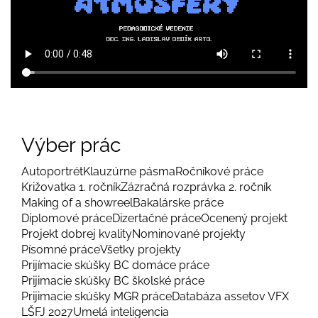
Výber prác
Autoportrét
Klauzúrne pásma
Ročníkové práce
Križovatka 1. ročník
Zázračná rozprávka 2. ročník
Making of a showreel
Bakalárske práce
Diplomové práce
Dizertačné práce
Ocenený projekt
Projekt dobrej kvality
Nominované projekty
Písomné práce
Všetky projekty
Prijímacie skúšky BC domáce práce
Prijimacie skúšky BC školské práce
Prijimacie skúšky MGR práce
Databáza assetov VFX
LŠFJ 2027
Umelá inteligencia