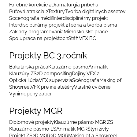
Farebné korekcie 2
Dramaturgia príbehu
Púťová atrakcia 2
Textúry
Tvorba digitálnych assetov
Sccenografia médií
Interdisciplinárny projekt
Interdisciplinárny projekt 2
Teória a tvorba písma
Základy programovania
Mimoškolské práce
Spolupráca na projektoch
Stáž VFX BC
Projekty BC 3.ročník
Bakalárska práca
Klauzúrne pásmo
Animatik
Klauzúry ZS
2D compositing
Dejiny VFX 2
Optická ilúzia
VFX supervízia
Scénografia
Making of
Showreel
VFX pre iné ateliéry
Vlastné cvičenie
Výnimopčný záber
Projekty MGR
Diplomové projekty
Klauzúrne pásmo MGR ZS
Klauzúrne pásmo LS
Animatik MGR
Štyri živly
Projekt ZS
2D MGR
3D MGR
Making of a Showreel