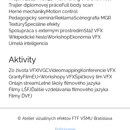
Trajler diplomovej práce
Full body scan
Herné mechaniky
Motion control
Pedagogický seminár
Reklama
Scénografia MGR
Textúry
Špeciálne efekty
Spolupráca s externým prostredím
Stáž VFX
Wikipedické heslo
Workshop
Ekonómia VFX
Umelá inteligencia
Aktivity
Zo života VFX
IVGC
Videomapping
Konferencie VFX
Granty
FilmEU+
Workshopy VFX
Špičkový tím VFX
Onlajn stream
Letné školy filmového jazyka
Filmy LŠFJ
Ďalšie vzdelávania filmového jazyka
Filmy ĎVFJ
© Ateliér vizuálnych efektov FTF VŠMU Bratislava
Menu
Prihlásenie