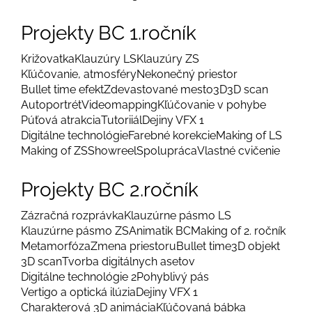
Projekty BC 1.ročník
Križovatka
Klauzúry LS
Klauzúry ZS
Kľúčovanie, atmosféry
Nekonečný priestor
Bullet time efekt
Zdevastované mesto
3D
3D scan
Autoportrét
Videomapping
Kľúčovanie v pohybe
Púťová atrakcia
Tutoriiál
Dejiny VFX 1
Digitálne technológie
Farebné korekcie
Making of LS
Making of ZS
Showreel
Spolupráca
Vlastné cvičenie
Projekty BC 2.ročník
Zázračná rozprávka
Klauzúrne pásmo LS
Klauzúrne pásmo ZS
Animatik BC
Making of 2. ročník
Metamorfóza
Zmena priestoru
Bullet time
3D objekt
3D scan
Tvorba digitálnych asetov
Digitálne technológie 2
Pohyblivý pás
Vertigo a optická ilúzia
Dejiny VFX 1
Charakterová 3D animácia
Kľúčovaná bábka