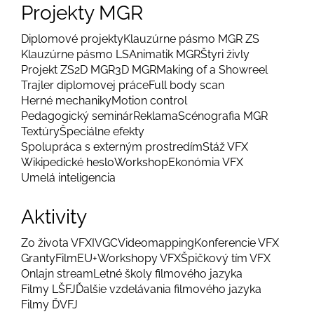
Projekty MGR
Diplomové projekty
Klauzúrne pásmo MGR ZS
Klauzúrne pásmo LS
Animatik MGR
Štyri živly
Projekt ZS
2D MGR
3D MGR
Making of a Showreel
Trajler diplomovej práce
Full body scan
Herné mechaniky
Motion control
Pedagogický seminár
Reklama
Scénografia MGR
Textúry
Špeciálne efekty
Spolupráca s externým prostredím
Stáž VFX
Wikipedické heslo
Workshop
Ekonómia VFX
Umelá inteligencia
Aktivity
Zo života VFX
IVGC
Videomapping
Konferencie VFX
Granty
FilmEU+
Workshopy VFX
Špičkový tím VFX
Onlajn stream
Letné školy filmového jazyka
Filmy LŠFJ
Ďalšie vzdelávania filmového jazyka
Filmy ĎVFJ