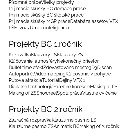
Písomné práce
Všetky projekty
Prijímacie skúšky BC domáce práce
Prijimacie skúšky BC školské práce
Prijimacie skúšky MGR práce
Databáza assetov VFX
LŠFJ 2027
Umelá inteligencia
Projekty BC 1.ročník
Križovatka
Klauzúry LS
Klauzúry ZS
Kľúčovanie, atmosféry
Nekonečný priestor
Bullet time efekt
Zdevastované mesto
3D
3D scan
Autoportrét
Videomapping
Kľúčovanie v pohybe
Púťová atrakcia
Tutoriiál
Dejiny VFX 1
Digitálne technológie
Farebné korekcie
Making of LS
Making of ZS
Showreel
Spolupráca
Vlastné cvičenie
Projekty BC 2.ročník
Zázračná rozprávka
Klauzúrne pásmo LS
Klauzúrne pásmo ZS
Animatik BC
Making of 2. ročník