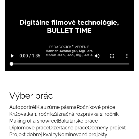
Výber prác
Autoportrét
Klauzúrne pásma
Ročníkové práce
Križovatka 1. ročník
Zázračná rozprávka 2. ročník
Making of a showreel
Bakalárske práce
Diplomové práce
Dizertačné práce
Ocenený projekt
Projekt dobrej kvality
Nominované projekty