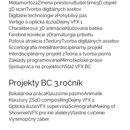
Metamorfóza
Zmena priestoru
Bullet time
3D objekt
3D scan
Tvorba digitálnych asetov
Digitálne technológie 2
Pohyblivý pás
Vertigo a optická ilúzia
Dejiny VFX 1
Charakterová 3D animácia
Kľúčovaná bábka
Farebné korekcie 2
Dramaturgia príbehu
Púťová atrakcia 2
Textúry
Tvorba digitálnych assetov
Sccenografia médií
Interdisciplinárny projekt
Interdisciplinárny projekt 2
Teória a tvorba písma
Základy programovania
Mimoškolské práce
Spolupráca na projektoch
Stáž VFX BC
Projekty BC 3.ročník
Bakalárska práca
Klauzúrne pásmo
Animatik
Klauzúry ZS
2D compositing
Dejiny VFX 2
Optická ilúzia
VFX supervízia
Scénografia
Making of
Showreel
VFX pre iné ateliéry
Vlastné cvičenie
Výnimopčný záber