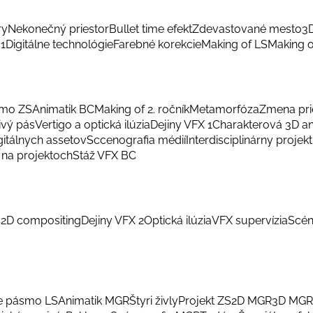
ry
Nekonečný priestor
Bullet time efekt
Zdevastované mesto
3
 1
Digitálne technológie
Farebné korekcie
Making of LS
Making o
smo ZS
Animatik BC
Making of 2. ročník
Metamorfóza
Zmena pri
ivý pás
Vertigo a optická ilúzia
Dejiny VFX 1
Charakterová 3D a
gitálnych assetov
Sccenografia médií
Interdisciplinárny projekt
na projektoch
Stáž VFX BC
S
2D compositing
Dejiny VFX 2
Optická ilúzia
VFX supervízia
Scén
e pásmo LS
Animatik MGR
Štyri živly
Projekt ZS
2D MGR
3D MGR