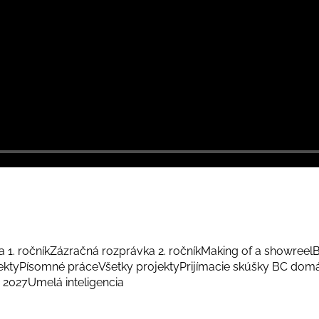
 1. ročník
Zázračná rozprávka 2. ročník
Making of a showreel
B
ekty
Písomné práce
Všetky projekty
Prijímacie skúšky BC dom
 2027
Umelá inteligencia