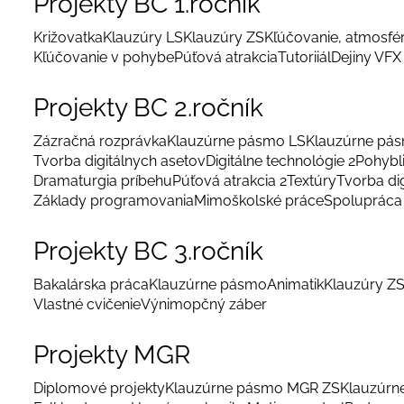
Projekty BC 1.ročník
Križovatka
Klauzúry LS
Klauzúry ZS
Kľúčovanie, atmosfé
Kľúčovanie v pohybe
Púťová atrakcia
Tutoriiál
Dejiny VFX
Projekty BC 2.ročník
Zázračná rozprávka
Klauzúrne pásmo LS
Klauzúrne pá
Tvorba digitálnych asetov
Digitálne technológie 2
Pohybl
Dramaturgia príbehu
Púťová atrakcia 2
Textúry
Tvorba di
Základy programovania
Mimoškolské práce
Spolupráca 
Projekty BC 3.ročník
Bakalárska práca
Klauzúrne pásmo
Animatik
Klauzúry Z
Vlastné cvičenie
Výnimopčný záber
Projekty MGR
Diplomové projekty
Klauzúrne pásmo MGR ZS
Klauzúrn