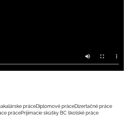
akalárske práce
Diplomové práce
Dizertačné práce
áce práce
Prijimacie skúšky BC školské práce