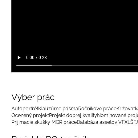
Výber prác
Autoportrét
Klauzúrne pásma
Ročníkové práce
Križovatka
Ocenený projekt
Projekt dobrej kvality
Nominované proj
Prijimacie skúšky MGR práce
Databáza assetov VFX
LŠFJ