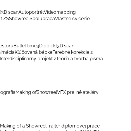
D
3D scan
Autoportrét
Videomapping
f ZS
Showreel
Spolupráca
Vlastné cvičenie
estoru
Bullet time
3D objekt
3D scan
nimácia
Kľúčovaná bábka
Farebné korekcie 2
Interdisciplinárny projekt 2
Teória a tvorba písma
ografia
Making of
Showreel
VFX pre iné ateliéry
Making of a Showreel
Trajler diplomovej práce