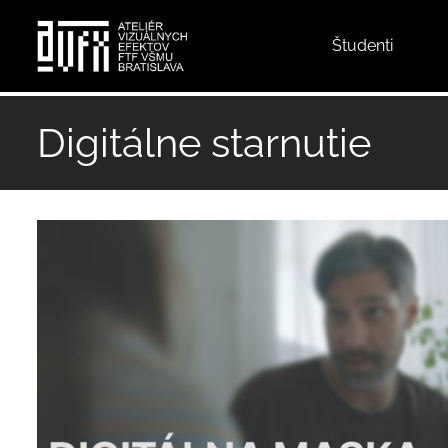
Top
Študenti
menu
Skočiť
na
Digitálne starnutie
hlavný
obsah