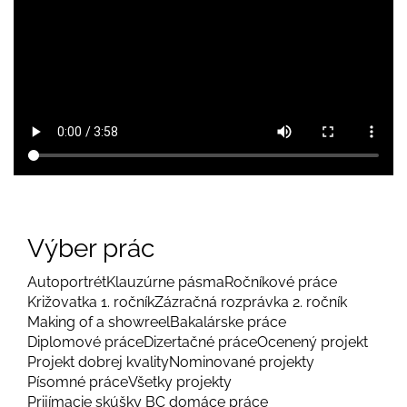
Výber prác
Autoportrét
Klauzúrne pásma
Ročníkové práce
Križovatka 1. ročník
Zázračná rozprávka 2. ročník
Making of a showreel
Bakalárske práce
Diplomové práce
Dizertačné práce
Ocenený projekt
Projekt dobrej kvality
Nominované projekty
Písomné práce
Všetky projekty
Prijímacie skúšky BC domáce práce