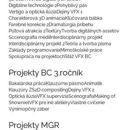
Digitálne technológie 2
Pohyblivý pás
Vertigo a optická ilúzia
Dejiny VFX 1
Charakterová 3D animácia
Kľúčovaná bábka
Farebné korekcie 2
Dramaturgia príbehu
Púťová atrakcia 2
Textúry
Tvorba digitálnych assetov
Sccenografia médií
Interdisciplinárny projekt
Interdisciplinárny projekt 2
Teória a tvorba písma
Základy programovania
Mimoškolské práce
Spolupráca na projektoch
Stáž VFX BC
Projekty BC 3.ročník
Bakalárska práca
Klauzúrne pásmo
Animatik
Klauzúry ZS
2D compositing
Dejiny VFX 2
Optická ilúzia
VFX supervízia
Scénografia
Making of
Showreel
VFX pre iné ateliéry
Vlastné cvičenie
Výnimopčný záber
Projekty MGR