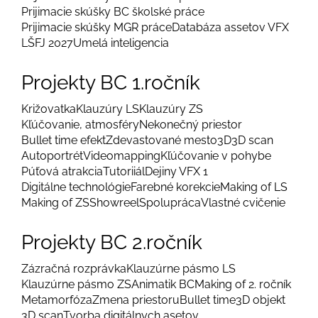
Prijimacie skúšky BC školské práce
Prijimacie skúšky MGR práce
Databáza assetov VFX
LŠFJ 2027
Umelá inteligencia
Projekty BC 1.ročník
Križovatka
Klauzúry LS
Klauzúry ZS
Kľúčovanie, atmosféry
Nekonečný priestor
Bullet time efekt
Zdevastované mesto
3D
3D scan
Autoportrét
Videomapping
Kľúčovanie v pohybe
Púťová atrakcia
Tutoriiál
Dejiny VFX 1
Digitálne technológie
Farebné korekcie
Making of LS
Making of ZS
Showreel
Spolupráca
Vlastné cvičenie
Projekty BC 2.ročník
Zázračná rozprávka
Klauzúrne pásmo LS
Klauzúrne pásmo ZS
Animatik BC
Making of 2. ročník
Metamorfóza
Zmena priestoru
Bullet time
3D objekt
3D scan
Tvorba digitálnych asetov