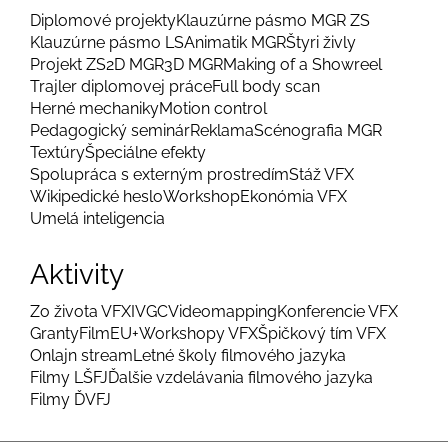
Diplomové projekty
Klauzúrne pásmo MGR ZS
Klauzúrne pásmo LS
Animatik MGR
Štyri živly
Projekt ZS
2D MGR
3D MGR
Making of a Showreel
Trajler diplomovej práce
Full body scan
Herné mechaniky
Motion control
Pedagogický seminár
Reklama
Scénografia MGR
Textúry
Špeciálne efekty
Spolupráca s externým prostredím
Stáž VFX
Wikipedické heslo
Workshop
Ekonómia VFX
Umelá inteligencia
Aktivity
Zo života VFX
IVGC
Videomapping
Konferencie VFX
Granty
FilmEU+
Workshopy VFX
Špičkový tím VFX
Onlajn stream
Letné školy filmového jazyka
Filmy LŠFJ
Ďalšie vzdelávania filmového jazyka
Filmy ĎVFJ