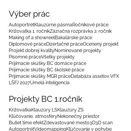
Výber prác
Autoportrét
Klauzúrne pásma
Ročníkové práce
Križovatka 1. ročník
Zázračná rozprávka 2. ročník
Making of a showreel
Bakalárske práce
Diplomové práce
Dizertačné práce
Ocenený projekt
Projekt dobrej kvality
Nominované projekty
Písomné práce
Všetky projekty
Prijímacie skúšky BC domáce práce
Prijimacie skúšky BC školské práce
Prijimacie skúšky MGR práce
Databáza assetov VFX
LŠFJ 2027
Umelá inteligencia
Projekty BC 1.ročník
Križovatka
Klauzúry LS
Klauzúry ZS
Kľúčovanie, atmosféry
Nekonečný priestor
Bullet time efekt
Zdevastované mesto
3D
3D scan
Autoportrét
Videomapping
Kľúčovanie v pohybe