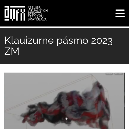
Tog
navi
Skočiť
na
Klauizurne pásmo 2023
hlavný
ZM
obsah