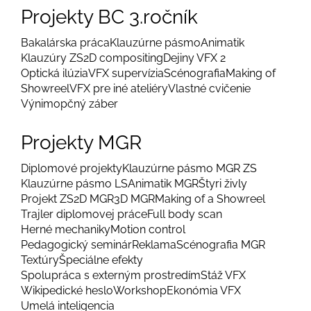
Projekty BC 3.ročník
Bakalárska práca
Klauzúrne pásmo
Animatik
Klauzúry ZS
2D compositing
Dejiny VFX 2
Optická ilúzia
VFX supervízia
Scénografia
Making of
Showreel
VFX pre iné ateliéry
Vlastné cvičenie
Výnimopčný záber
Projekty MGR
Diplomové projekty
Klauzúrne pásmo MGR ZS
Klauzúrne pásmo LS
Animatik MGR
Štyri živly
Projekt ZS
2D MGR
3D MGR
Making of a Showreel
Trajler diplomovej práce
Full body scan
Herné mechaniky
Motion control
Pedagogický seminár
Reklama
Scénografia MGR
Textúry
Špeciálne efekty
Spolupráca s externým prostredím
Stáž VFX
Wikipedické heslo
Workshop
Ekonómia VFX
Umelá inteligencia