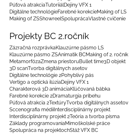
Púťová atrakcia
Tutoriiál
Dejiny VFX 1
Digitálne technológie
Farebné korekcie
Making of LS
Making of ZS
Showreel
Spolupráca
Vlastné cvičenie
Projekty BC 2.ročník
Zázračná rozprávka
Klauzúrne pásmo LS
Klauzúrne pásmo ZS
Animatik BC
Making of 2. ročník
Metamorfóza
Zmena priestoru
Bullet time
3D objekt
3D scan
Tvorba digitálnych asetov
Digitálne technológie 2
Pohyblivý pás
Vertigo a optická ilúzia
Dejiny VFX 1
Charakterová 3D animácia
Kľúčovaná bábka
Farebné korekcie 2
Dramaturgia príbehu
Púťová atrakcia 2
Textúry
Tvorba digitálnych assetov
Sccenografia médií
Interdisciplinárny projekt
Interdisciplinárny projekt 2
Teória a tvorba písma
Základy programovania
Mimoškolské práce
Spolupráca na projektoch
Stáž VFX BC