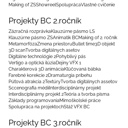
Making of ZS
Showreel
Spolupráca
Vlastné cvičenie
Projekty BC 2.ročník
Zázračná rozprávka
Klauzúrne pásmo LS
Klauzúrne pásmo ZS
Animatik BC
Making of 2. ročník
Metamorfóza
Zmena priestoru
Bullet time
3D objekt
3D scan
Tvorba digitálnych asetov
Digitálne technológie 2
Pohyblivý pás
Vertigo a optická ilúzia
Dejiny VFX 1
Charakterová 3D animácia
Kľúčovaná bábka
Farebné korekcie 2
Dramaturgia príbehu
Púťová atrakcia 2
Textúry
Tvorba digitálnych assetov
Sccenografia médií
Interdisciplinárny projekt
Interdisciplinárny projekt 2
Teória a tvorba písma
Základy programovania
Mimoškolské práce
Spolupráca na projektoch
Stáž VFX BC
Projekty BC 3.ročník