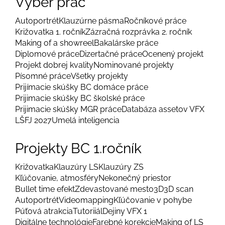
Výber prác
Autoportrét
Klauzúrne pásma
Ročníkové práce
Križovatka 1. ročník
Zázračná rozprávka 2. ročník
Making of a showreel
Bakalárske práce
Diplomové práce
Dizertačné práce
Ocenený projekt
Projekt dobrej kvality
Nominované projekty
Písomné práce
Všetky projekty
Prijímacie skúšky BC domáce práce
Prijimacie skúšky BC školské práce
Prijimacie skúšky MGR práce
Databáza assetov VFX
LŠFJ 2027
Umelá inteligencia
Projekty BC 1.ročník
Križovatka
Klauzúry LS
Klauzúry ZS
Kľúčovanie, atmosféry
Nekonečný priestor
Bullet time efekt
Zdevastované mesto
3D
3D scan
Autoportrét
Videomapping
Kľúčovanie v pohybe
Púťová atrakcia
Tutoriiál
Dejiny VFX 1
Digitálne technológie
Farebné korekcie
Making of LS