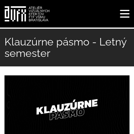
Tog
navi
Skočiť
na
Klauzúrne pásmo - Letný
hlavný
semester
obsah