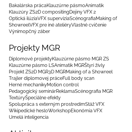
Bakalárska práca
Klauzúrne pásmo
Animatik
Klauzúry ZS
2D compositing
Dejiny VFX 2
Optická ilúzia
VFX supervízia
Scénografia
Making of
Showreel
VFX pre iné ateliéry
Vlastné cvičenie
Výnimopčný záber
Projekty MGR
Diplomové projekty
Klauzúrne pásmo MGR ZS
Klauzúrne pásmo LS
Animatik MGR
Štyri živly
Projekt ZS
2D MGR
3D MGR
Making of a Showreel
Trajler diplomovej práce
Full body scan
Herné mechaniky
Motion control
Pedagogický seminár
Reklama
Scénografia MGR
Textúry
Špeciálne efekty
Spolupráca s externým prostredím
Stáž VFX
Wikipedické heslo
Workshop
Ekonómia VFX
Umelá inteligencia