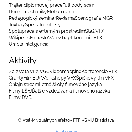
Trajler diplomovej práce
Full body scan
Herné mechaniky
Motion control
Pedagogický seminár
Reklama
Scénografia MGR
Textúry
Špeciálne efekty
Spolupráca s externým prostredím
Stáž VFX
Wikipedické heslo
Workshop
Ekonómia VFX
Umelá inteligencia
Aktivity
Zo života VFX
IVGC
Videomapping
Konferencie VFX
Granty
FilmEU+
Workshopy VFX
Špičkový tím VFX
Onlajn stream
Letné školy filmového jazyka
Filmy LŠFJ
Ďalšie vzdelávania filmového jazyka
Filmy ĎVFJ
© Ateliér vizuálnych efektov FTF VŠMU Bratislava
Menu
Prihlásenie