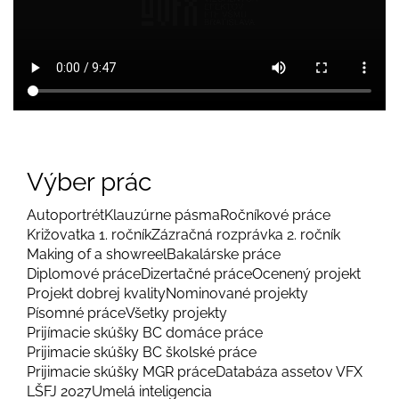
Výber prác
Autoportrét
Klauzúrne pásma
Ročníkové práce
Križovatka 1. ročník
Zázračná rozprávka 2. ročník
Making of a showreel
Bakalárske práce
Diplomové práce
Dizertačné práce
Ocenený projekt
Projekt dobrej kvality
Nominované projekty
Písomné práce
Všetky projekty
Prijímacie skúšky BC domáce práce
Prijimacie skúšky BC školské práce
Prijimacie skúšky MGR práce
Databáza assetov VFX
LŠFJ 2027
Umelá inteligencia