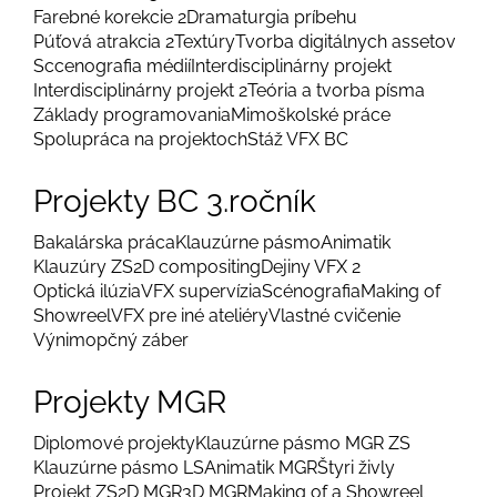
Farebné korekcie 2
Dramaturgia príbehu
Púťová atrakcia 2
Textúry
Tvorba digitálnych assetov
Sccenografia médií
Interdisciplinárny projekt
Interdisciplinárny projekt 2
Teória a tvorba písma
Základy programovania
Mimoškolské práce
Spolupráca na projektoch
Stáž VFX BC
Projekty BC 3.ročník
Bakalárska práca
Klauzúrne pásmo
Animatik
Klauzúry ZS
2D compositing
Dejiny VFX 2
Optická ilúzia
VFX supervízia
Scénografia
Making of
Showreel
VFX pre iné ateliéry
Vlastné cvičenie
Výnimopčný záber
Projekty MGR
Diplomové projekty
Klauzúrne pásmo MGR ZS
Klauzúrne pásmo LS
Animatik MGR
Štyri živly
Projekt ZS
2D MGR
3D MGR
Making of a Showreel