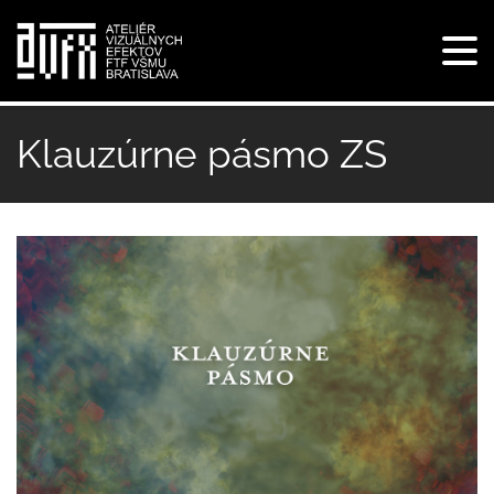
Tog
navi
Skočiť
na
Klauzúrne pásmo ZS
hlavný
obsah