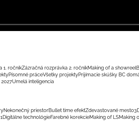
 1. ročník
Zázračná rozprávka 2. ročník
Making of a showreel
B
ekty
Písomné práce
Všetky projekty
Prijímacie skúšky BC dom
 2027
Umelá inteligencia
ry
Nekonečný priestor
Bullet time efekt
Zdevastované mesto
3
 1
Digitálne technológie
Farebné korekcie
Making of LS
Making o