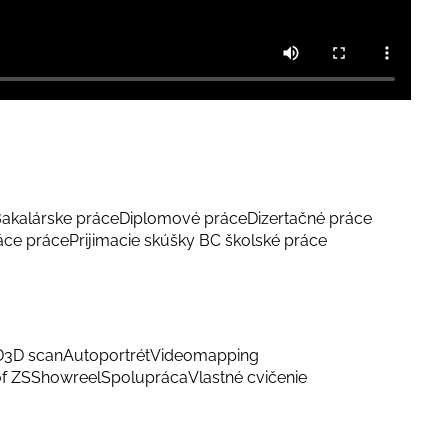
akalárske práce
Diplomové práce
Dizertačné práce
áce práce
Prijimacie skúšky BC školské práce
D
3D scan
Autoportrét
Videomapping
f ZS
Showreel
Spolupráca
Vlastné cvičenie