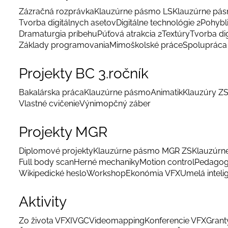
Zázračná rozprávka
Klauzúrne pásmo LS
Klauzúrne pá
Tvorba digitálnych asetov
Digitálne technológie 2
Pohybl
Dramaturgia príbehu
Púťová atrakcia 2
Textúry
Tvorba di
Základy programovania
Mimoškolské práce
Spolupráca 
Projekty BC 3.ročník
Bakalárska práca
Klauzúrne pásmo
Animatik
Klauzúry Z
Vlastné cvičenie
Výnimopčný záber
Projekty MGR
Diplomové projekty
Klauzúrne pásmo MGR ZS
Klauzúrn
Full body scan
Herné mechaniky
Motion control
Pedagog
Wikipedické heslo
Workshop
Ekonómia VFX
Umelá inteli
Aktivity
Zo života VFX
IVGC
Videomapping
Konferencie VFX
Grant