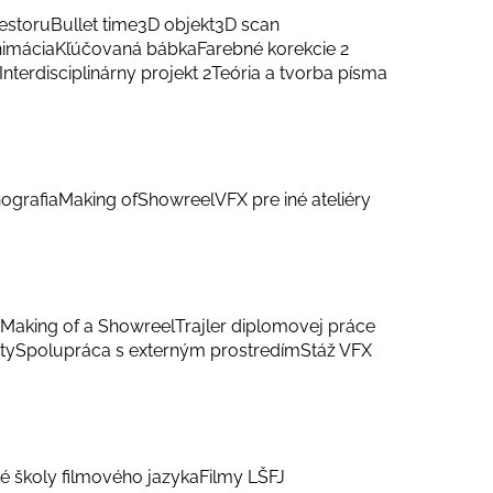
estoru
Bullet time
3D objekt
3D scan
nimácia
Kľúčovaná bábka
Farebné korekcie 2
Interdisciplinárny projekt 2
Teória a tvorba písma
ografia
Making of
Showreel
VFX pre iné ateliéry
Making of a Showreel
Trajler diplomovej práce
ty
Spolupráca s externým prostredím
Stáž VFX
é školy filmového jazyka
Filmy LŠFJ