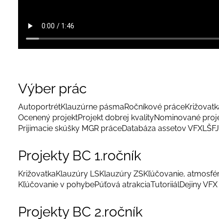
Výber prác
Autoportrét
Klauzúrne pásma
Ročníkové práce
Križovatka
Ocenený projekt
Projekt dobrej kvality
Nominované proj
Prijimacie skúšky MGR práce
Databáza assetov VFX
LŠFJ
Projekty BC 1.ročník
Križovatka
Klauzúry LS
Klauzúry ZS
Kľúčovanie, atmosfé
Kľúčovanie v pohybe
Púťová atrakcia
Tutoriiál
Dejiny VFX
Projekty BC 2.ročník