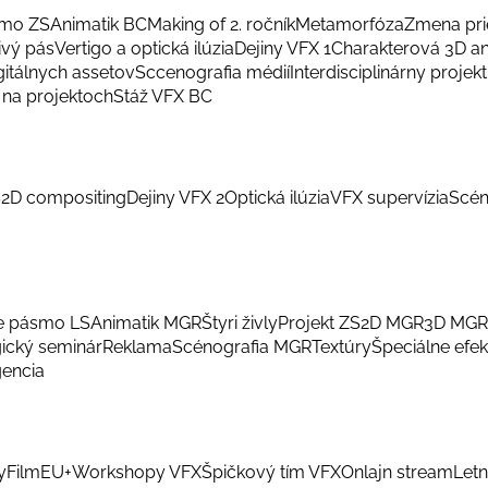
smo ZS
Animatik BC
Making of 2. ročník
Metamorfóza
Zmena pri
ivý pás
Vertigo a optická ilúzia
Dejiny VFX 1
Charakterová 3D a
gitálnych assetov
Sccenografia médií
Interdisciplinárny projekt
na projektoch
Stáž VFX BC
S
2D compositing
Dejiny VFX 2
Optická ilúzia
VFX supervízia
Scén
e pásmo LS
Animatik MGR
Štyri živly
Projekt ZS
2D MGR
3D MGR
ický seminár
Reklama
Scénografia MGR
Textúry
Špeciálne efek
gencia
y
FilmEU+
Workshopy VFX
Špičkový tím VFX
Onlajn stream
Letn