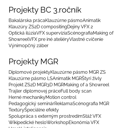
Projekty BC 3.ročník
Bakalárska práca
Klauzúrne pásmo
Animatik
Klauzúry ZS
2D compositing
Dejiny VFX 2
Optická ilúzia
VFX supervízia
Scénografia
Making of
Showreel
VFX pre iné ateliéry
Vlastné cvičenie
Výnimopčný záber
Projekty MGR
Diplomové projekty
Klauzúrne pásmo MGR ZS
Klauzúrne pásmo LS
Animatik MGR
Štyri živly
Projekt ZS
2D MGR
3D MGR
Making of a Showreel
Trajler diplomovej práce
Full body scan
Herné mechaniky
Motion control
Pedagogický seminár
Reklama
Scénografia MGR
Textúry
Špeciálne efekty
Spolupráca s externým prostredím
Stáž VFX
Wikipedické heslo
Workshop
Ekonómia VFX