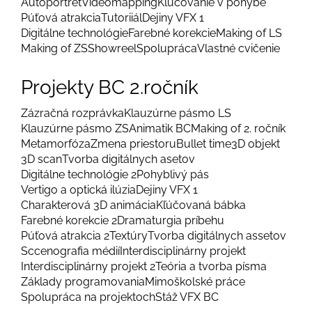
Autoportrét
Videomapping
Kľúčovanie v pohybe
Púťová atrakcia
Tutoriiál
Dejiny VFX 1
Digitálne technológie
Farebné korekcie
Making of LS
Making of ZS
Showreel
Spolupráca
Vlastné cvičenie
Projekty BC 2.ročník
Zázračná rozprávka
Klauzúrne pásmo LS
Klauzúrne pásmo ZS
Animatik BC
Making of 2. ročník
Metamorfóza
Zmena priestoru
Bullet time
3D objekt
3D scan
Tvorba digitálnych asetov
Digitálne technológie 2
Pohyblivý pás
Vertigo a optická ilúzia
Dejiny VFX 1
Charakterová 3D animácia
Kľúčovaná bábka
Farebné korekcie 2
Dramaturgia príbehu
Púťová atrakcia 2
Textúry
Tvorba digitálnych assetov
Sccenografia médií
Interdisciplinárny projekt
Interdisciplinárny projekt 2
Teória a tvorba písma
Základy programovania
Mimoškolské práce
Spolupráca na projektoch
Stáž VFX BC