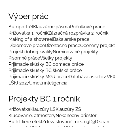
Výber prác
Autoportrét
Klauzúrne pásma
Ročníkové práce
Križovatka 1. ročník
Zázračná rozprávka 2. ročník
Making of a showreel
Bakalárske práce
Diplomové práce
Dizertačné práce
Ocenený projekt
Projekt dobrej kvality
Nominované projekty
Písomné práce
Všetky projekty
Prijímacie skúšky BC domáce práce
Prijimacie skúšky BC školské práce
Prijimacie skúšky MGR práce
Databáza assetov VFX
LŠFJ 2027
Umelá inteligencia
Projekty BC 1.ročník
Križovatka
Klauzúry LS
Klauzúry ZS
Kľúčovanie, atmosféry
Nekonečný priestor
Bullet time efekt
Zdevastované mesto
3D
3D scan