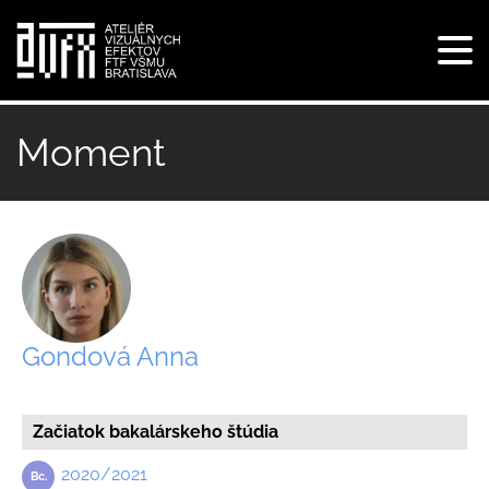
Tog
navi
Skočiť
na
Moment
hlavný
obsah
Gondová Anna
Začiatok bakalárskeho štúdia
2020/2021