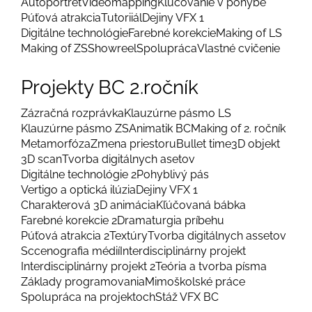
Autoportrét
Videomapping
Kľúčovanie v pohybe
Púťová atrakcia
Tutoriiál
Dejiny VFX 1
Digitálne technológie
Farebné korekcie
Making of LS
Making of ZS
Showreel
Spolupráca
Vlastné cvičenie
Projekty BC 2.ročník
Zázračná rozprávka
Klauzúrne pásmo LS
Klauzúrne pásmo ZS
Animatik BC
Making of 2. ročník
Metamorfóza
Zmena priestoru
Bullet time
3D objekt
3D scan
Tvorba digitálnych asetov
Digitálne technológie 2
Pohyblivý pás
Vertigo a optická ilúzia
Dejiny VFX 1
Charakterová 3D animácia
Kľúčovaná bábka
Farebné korekcie 2
Dramaturgia príbehu
Púťová atrakcia 2
Textúry
Tvorba digitálnych assetov
Sccenografia médií
Interdisciplinárny projekt
Interdisciplinárny projekt 2
Teória a tvorba písma
Základy programovania
Mimoškolské práce
Spolupráca na projektoch
Stáž VFX BC