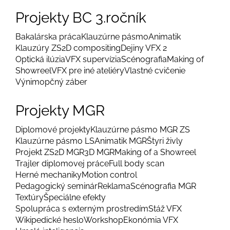
Projekty BC 3.ročník
Bakalárska práca
Klauzúrne pásmo
Animatik
Klauzúry ZS
2D compositing
Dejiny VFX 2
Optická ilúzia
VFX supervízia
Scénografia
Making of
Showreel
VFX pre iné ateliéry
Vlastné cvičenie
Výnimopčný záber
Projekty MGR
Diplomové projekty
Klauzúrne pásmo MGR ZS
Klauzúrne pásmo LS
Animatik MGR
Štyri živly
Projekt ZS
2D MGR
3D MGR
Making of a Showreel
Trajler diplomovej práce
Full body scan
Herné mechaniky
Motion control
Pedagogický seminár
Reklama
Scénografia MGR
Textúry
Špeciálne efekty
Spolupráca s externým prostredím
Stáž VFX
Wikipedické heslo
Workshop
Ekonómia VFX