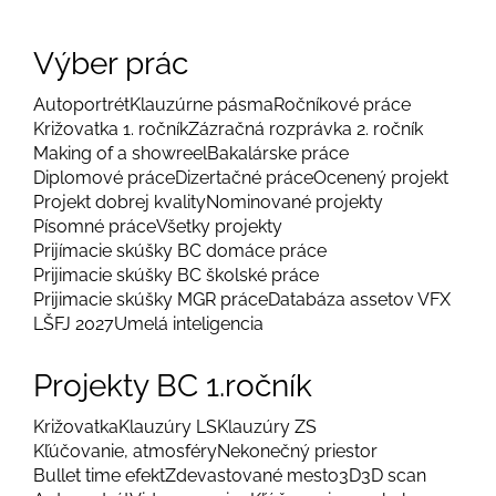
Výber prác
Autoportrét
Klauzúrne pásma
Ročníkové práce
Križovatka 1. ročník
Zázračná rozprávka 2. ročník
Making of a showreel
Bakalárske práce
Diplomové práce
Dizertačné práce
Ocenený projekt
Projekt dobrej kvality
Nominované projekty
Písomné práce
Všetky projekty
Prijímacie skúšky BC domáce práce
Prijimacie skúšky BC školské práce
Prijimacie skúšky MGR práce
Databáza assetov VFX
LŠFJ 2027
Umelá inteligencia
Projekty BC 1.ročník
Križovatka
Klauzúry LS
Klauzúry ZS
Kľúčovanie, atmosféry
Nekonečný priestor
Bullet time efekt
Zdevastované mesto
3D
3D scan