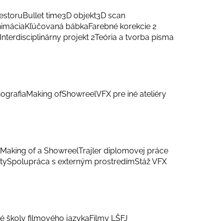
estoru
Bullet time
3D objekt
3D scan
nimácia
Kľúčovaná bábka
Farebné korekcie 2
Interdisciplinárny projekt 2
Teória a tvorba písma
ografia
Making of
Showreel
VFX pre iné ateliéry
Making of a Showreel
Trajler diplomovej práce
ty
Spolupráca s externým prostredím
Stáž VFX
é školy filmového jazyka
Filmy LŠFJ