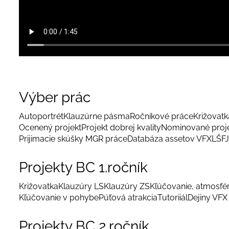
Výber prác
Autoportrét
Klauzúrne pásma
Ročníkové práce
Križovatka
Ocenený projekt
Projekt dobrej kvality
Nominované proj
Prijimacie skúšky MGR práce
Databáza assetov VFX
LŠFJ
Projekty BC 1.ročník
Križovatka
Klauzúry LS
Klauzúry ZS
Kľúčovanie, atmosfé
Kľúčovanie v pohybe
Púťová atrakcia
Tutoriiál
Dejiny VFX
Projekty BC 2.ročník