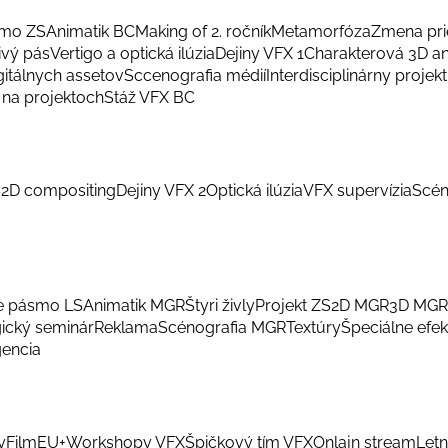
smo ZS
Animatik BC
Making of 2. ročník
Metamorfóza
Zmena pri
ivý pás
Vertigo a optická ilúzia
Dejiny VFX 1
Charakterová 3D a
gitálnych assetov
Sccenografia médií
Interdisciplinárny projekt
na projektoch
Stáž VFX BC
S
2D compositing
Dejiny VFX 2
Optická ilúzia
VFX supervízia
Scén
e pásmo LS
Animatik MGR
Štyri živly
Projekt ZS
2D MGR
3D MGR
ický seminár
Reklama
Scénografia MGR
Textúry
Špeciálne efek
gencia
y
FilmEU+
Workshopy VFX
Špičkový tím VFX
Onlajn stream
Letn