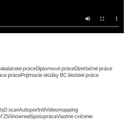
akalárske práce
Diplomové práce
Dizertačné práce
áce práce
Prijimacie skúšky BC školské práce
D
3D scan
Autoportrét
Videomapping
f ZS
Showreel
Spolupráca
Vlastné cvičenie