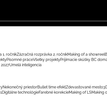
 1. ročník
Zázračná rozprávka 2. ročník
Making of a showreel
B
ekty
Písomné práce
Všetky projekty
Prijímacie skúšky BC dom
 2027
Umelá inteligencia
ry
Nekonečný priestor
Bullet time efekt
Zdevastované mesto
3
 1
Digitálne technológie
Farebné korekcie
Making of LS
Making o