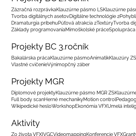
Zázračná rozprávka
Klauzúrne pásmo LS
Klauzúrne pá
Tvorba digitálnych asetov
Digitálne technológie 2
Pohybl
Dramaturgia príbehu
Púťová atrakcia 2
Textúry
Tvorba di
Základy programovania
Mimoškolské práce
Spolupráca 
Projekty BC 3.ročník
Bakalárska práca
Klauzúrne pásmo
Animatik
Klauzúry Z
Vlastné cvičenie
Výnimopčný záber
Projekty MGR
Diplomové projekty
Klauzúrne pásmo MGR ZS
Klauzúrn
Full body scan
Herné mechaniky
Motion control
Pedagog
Wikipedické heslo
Workshop
Ekonómia VFX
Umelá inteli
Aktivity
Zo života VFX
IVGC
Videomapping
Konferencie VFX
Grant