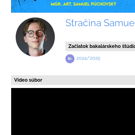
Stračina Samue
Začiatok bakalárskeho štúdi
2024/2025
Video súbor