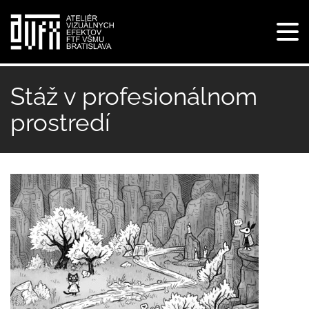
Tog
navi
Skočiť
na
Stáž v profesionálnom
hlavný
prostredí
obsah