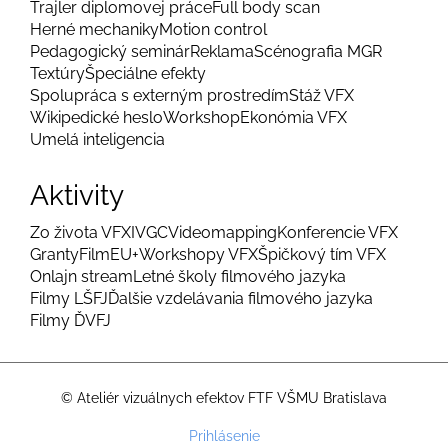
Trajler diplomovej práce
Full body scan
Herné mechaniky
Motion control
Pedagogický seminár
Reklama
Scénografia MGR
Textúry
Špeciálne efekty
Spolupráca s externým prostredím
Stáž VFX
Wikipedické heslo
Workshop
Ekonómia VFX
Umelá inteligencia
Aktivity
Zo života VFX
IVGC
Videomapping
Konferencie VFX
Granty
FilmEU+
Workshopy VFX
Špičkový tím VFX
Onlajn stream
Letné školy filmového jazyka
Filmy LŠFJ
Ďalšie vzdelávania filmového jazyka
Filmy ĎVFJ
© Ateliér vizuálnych efektov FTF VŠMU Bratislava
Menu
Prihlásenie