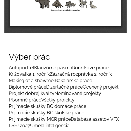
Výber prác
Autoportrét
Klauzúrne pásma
Ročníkové práce
Križovatka 1. ročník
Zázračná rozprávka 2. ročník
Making of a showreel
Bakalárske práce
Diplomové práce
Dizertačné práce
Ocenený projekt
Projekt dobrej kvality
Nominované projekty
Písomné práce
Všetky projekty
Prijímacie skúšky BC domáce práce
Prijimacie skúšky BC školské práce
Prijimacie skúšky MGR práce
Databáza assetov VFX
LŠFJ 2027
Umelá inteligencia