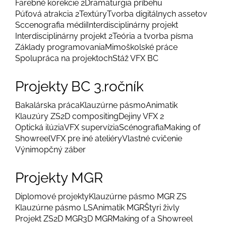
Farebné korekcie 2
Dramaturgia príbehu
Púťová atrakcia 2
Textúry
Tvorba digitálnych assetov
Sccenografia médií
Interdisciplinárny projekt
Interdisciplinárny projekt 2
Teória a tvorba písma
Základy programovania
Mimoškolské práce
Spolupráca na projektoch
Stáž VFX BC
Projekty BC 3.ročník
Bakalárska práca
Klauzúrne pásmo
Animatik
Klauzúry ZS
2D compositing
Dejiny VFX 2
Optická ilúzia
VFX supervízia
Scénografia
Making of
Showreel
VFX pre iné ateliéry
Vlastné cvičenie
Výnimopčný záber
Projekty MGR
Diplomové projekty
Klauzúrne pásmo MGR ZS
Klauzúrne pásmo LS
Animatik MGR
Štyri živly
Projekt ZS
2D MGR
3D MGR
Making of a Showreel