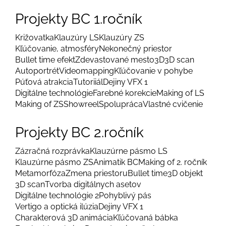
Projekty BC 1.ročník
Križovatka
Klauzúry LS
Klauzúry ZS
Kľúčovanie, atmosféry
Nekonečný priestor
Bullet time efekt
Zdevastované mesto
3D
3D scan
Autoportrét
Videomapping
Kľúčovanie v pohybe
Púťová atrakcia
Tutoriiál
Dejiny VFX 1
Digitálne technológie
Farebné korekcie
Making of LS
Making of ZS
Showreel
Spolupráca
Vlastné cvičenie
Projekty BC 2.ročník
Zázračná rozprávka
Klauzúrne pásmo LS
Klauzúrne pásmo ZS
Animatik BC
Making of 2. ročník
Metamorfóza
Zmena priestoru
Bullet time
3D objekt
3D scan
Tvorba digitálnych asetov
Digitálne technológie 2
Pohyblivý pás
Vertigo a optická ilúzia
Dejiny VFX 1
Charakterová 3D animácia
Kľúčovaná bábka