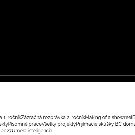
 1. ročník
Zázračná rozprávka 2. ročník
Making of a showreel
B
ekty
Písomné práce
Všetky projekty
Prijímacie skúšky BC dom
 2027
Umelá inteligencia