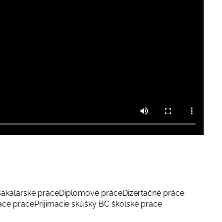
akalárske práce
Diplomové práce
Dizertačné práce
áce práce
Prijimacie skúšky BC školské práce