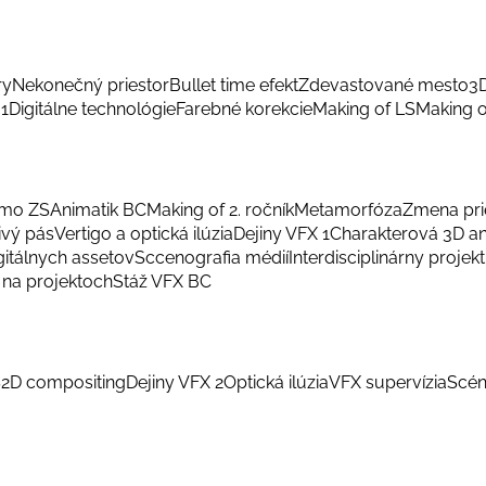
ry
Nekonečný priestor
Bullet time efekt
Zdevastované mesto
3
 1
Digitálne technológie
Farebné korekcie
Making of LS
Making o
smo ZS
Animatik BC
Making of 2. ročník
Metamorfóza
Zmena pri
ivý pás
Vertigo a optická ilúzia
Dejiny VFX 1
Charakterová 3D a
gitálnych assetov
Sccenografia médií
Interdisciplinárny projekt
na projektoch
Stáž VFX BC
S
2D compositing
Dejiny VFX 2
Optická ilúzia
VFX supervízia
Scén