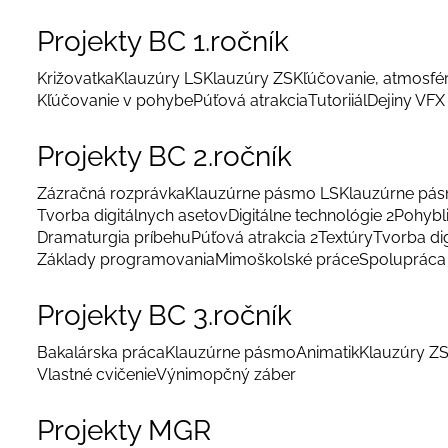
Projekty BC 1.ročník
Križovatka
Klauzúry LS
Klauzúry ZS
Kľúčovanie, atmosfé
Kľúčovanie v pohybe
Púťová atrakcia
Tutoriiál
Dejiny VFX
Projekty BC 2.ročník
Zázračná rozprávka
Klauzúrne pásmo LS
Klauzúrne pá
Tvorba digitálnych asetov
Digitálne technológie 2
Pohybl
Dramaturgia príbehu
Púťová atrakcia 2
Textúry
Tvorba di
Základy programovania
Mimoškolské práce
Spolupráca 
Projekty BC 3.ročník
Bakalárska práca
Klauzúrne pásmo
Animatik
Klauzúry Z
Vlastné cvičenie
Výnimopčný záber
Projekty MGR