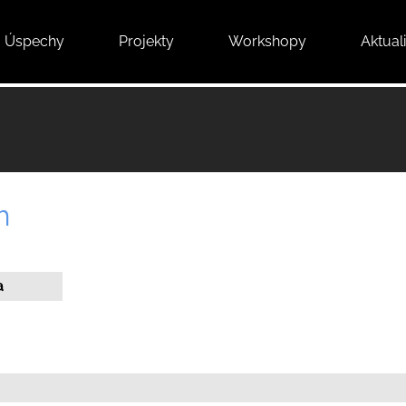
Úspechy
Projekty
Workshopy
Aktuali
m
a