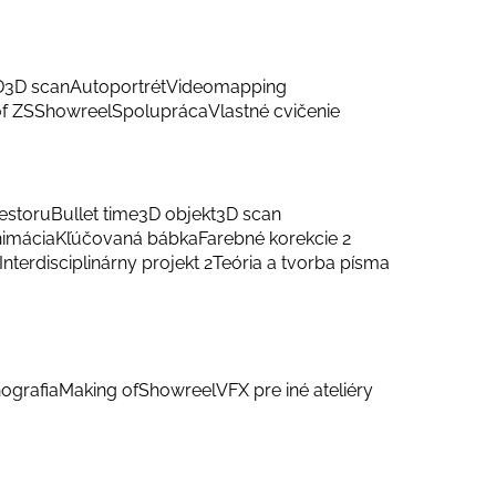
D
3D scan
Autoportrét
Videomapping
f ZS
Showreel
Spolupráca
Vlastné cvičenie
estoru
Bullet time
3D objekt
3D scan
nimácia
Kľúčovaná bábka
Farebné korekcie 2
Interdisciplinárny projekt 2
Teória a tvorba písma
ografia
Making of
Showreel
VFX pre iné ateliéry