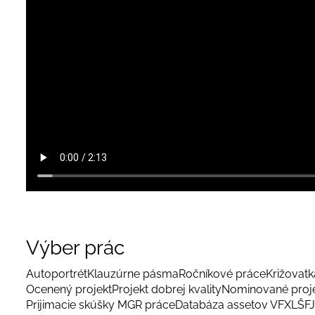
Výber prác
Autoportrét
Klauzúrne pásma
Ročníkové práce
Križovatka
Ocenený projekt
Projekt dobrej kvality
Nominované proj
Prijimacie skúšky MGR práce
Databáza assetov VFX
LŠFJ