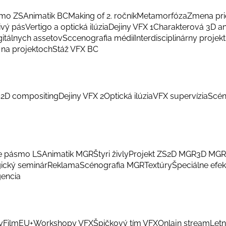
smo ZS
Animatik BC
Making of 2. ročník
Metamorfóza
Zmena pri
ivý pás
Vertigo a optická ilúzia
Dejiny VFX 1
Charakterová 3D a
gitálnych assetov
Sccenografia médií
Interdisciplinárny projekt
na projektoch
Stáž VFX BC
S
2D compositing
Dejiny VFX 2
Optická ilúzia
VFX supervízia
Scén
e pásmo LS
Animatik MGR
Štyri živly
Projekt ZS
2D MGR
3D MGR
ický seminár
Reklama
Scénografia MGR
Textúry
Špeciálne efek
gencia
y
FilmEU+
Workshopy VFX
Špičkový tím VFX
Onlajn stream
Letn