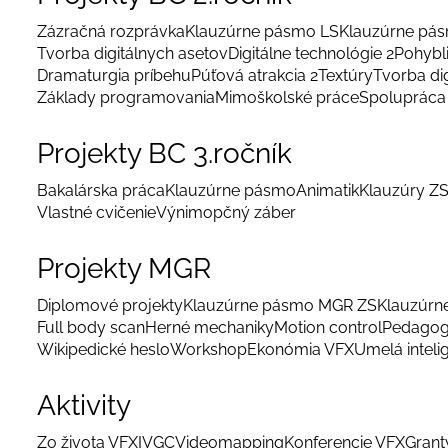
Zázračná rozprávka
Klauzúrne pásmo LS
Klauzúrne pá
Tvorba digitálnych asetov
Digitálne technológie 2
Pohybl
Dramaturgia príbehu
Púťová atrakcia 2
Textúry
Tvorba di
Základy programovania
Mimoškolské práce
Spolupráca 
Projekty BC 3.ročník
Bakalárska práca
Klauzúrne pásmo
Animatik
Klauzúry Z
Vlastné cvičenie
Výnimopčný záber
Projekty MGR
Diplomové projekty
Klauzúrne pásmo MGR ZS
Klauzúrn
Full body scan
Herné mechaniky
Motion control
Pedagog
Wikipedické heslo
Workshop
Ekonómia VFX
Umelá inteli
Aktivity
Zo života VFX
IVGC
Videomapping
Konferencie VFX
Grant