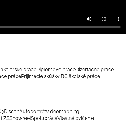
akalárske práce
Diplomové práce
Dizertačné práce
áce práce
Prijimacie skúšky BC školské práce
D
3D scan
Autoportrét
Videomapping
f ZS
Showreel
Spolupráca
Vlastné cvičenie