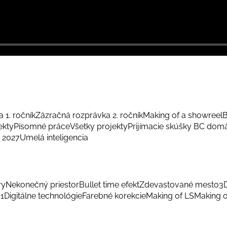
 1. ročník
Zázračná rozprávka 2. ročník
Making of a showreel
B
ekty
Písomné práce
Všetky projekty
Prijímacie skúšky BC dom
 2027
Umelá inteligencia
ry
Nekonečný priestor
Bullet time efekt
Zdevastované mesto
3
 1
Digitálne technológie
Farebné korekcie
Making of LS
Making o