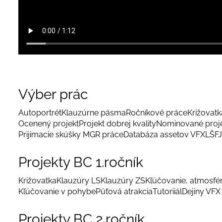
Výber prác
Autoportrét
Klauzúrne pásma
Ročníkové práce
Križovatka
Ocenený projekt
Projekt dobrej kvality
Nominované proj
Prijimacie skúšky MGR práce
Databáza assetov VFX
LŠFJ
Projekty BC 1.ročník
Križovatka
Klauzúry LS
Klauzúry ZS
Kľúčovanie, atmosfé
Kľúčovanie v pohybe
Púťová atrakcia
Tutoriiál
Dejiny VFX
Projekty BC 2.ročník