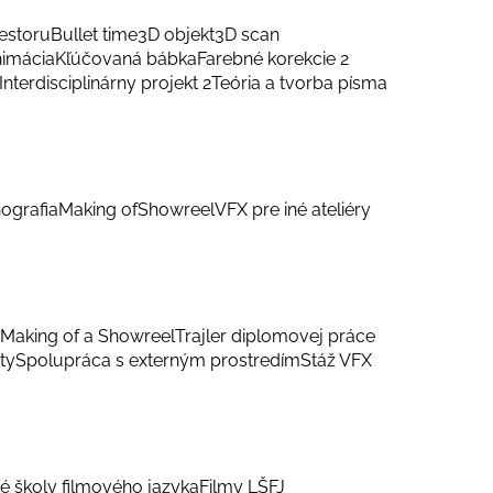
estoru
Bullet time
3D objekt
3D scan
nimácia
Kľúčovaná bábka
Farebné korekcie 2
Interdisciplinárny projekt 2
Teória a tvorba písma
ografia
Making of
Showreel
VFX pre iné ateliéry
Making of a Showreel
Trajler diplomovej práce
ty
Spolupráca s externým prostredím
Stáž VFX
é školy filmového jazyka
Filmy LŠFJ