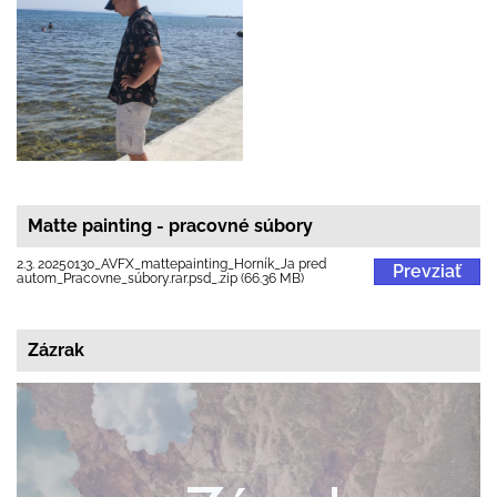
Matte painting - pracovné súbory
2.3. 20250130_AVFX_mattepainting_Horník_Ja pred
Prevziať
autom_Pracovne_súbory.rar.psd_.zip (66.36 MB)
Zázrak