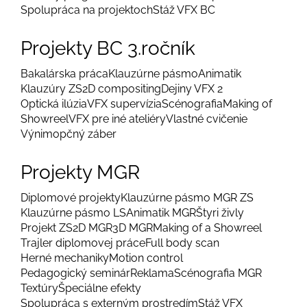
Spolupráca na projektoch
Stáž VFX BC
Projekty BC 3.ročník
Bakalárska práca
Klauzúrne pásmo
Animatik
Klauzúry ZS
2D compositing
Dejiny VFX 2
Optická ilúzia
VFX supervízia
Scénografia
Making of
Showreel
VFX pre iné ateliéry
Vlastné cvičenie
Výnimopčný záber
Projekty MGR
Diplomové projekty
Klauzúrne pásmo MGR ZS
Klauzúrne pásmo LS
Animatik MGR
Štyri živly
Projekt ZS
2D MGR
3D MGR
Making of a Showreel
Trajler diplomovej práce
Full body scan
Herné mechaniky
Motion control
Pedagogický seminár
Reklama
Scénografia MGR
Textúry
Špeciálne efekty
Spolupráca s externým prostredím
Stáž VFX