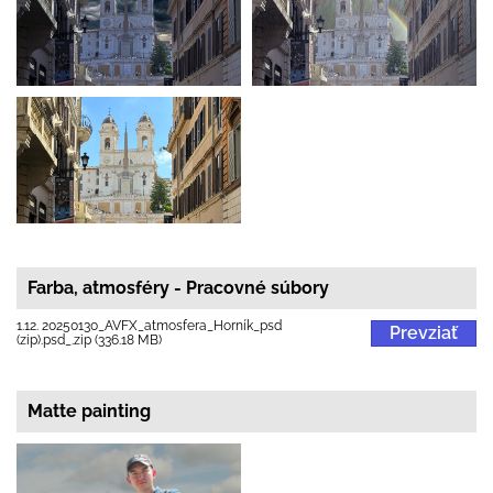
Farba, atmosféry - Pracovné súbory
1.12. 20250130_AVFX_atmosfera_Horník_psd
Prevziať
(zip).psd_.zip (336.18 MB)
Matte painting