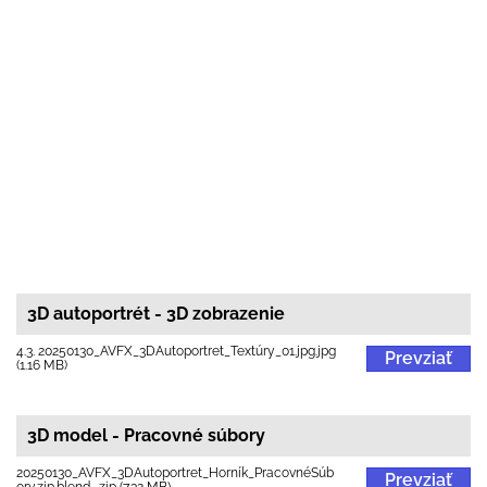
3D autoportrét - 3D zobrazenie
4.3. 20250130_AVFX_3DAutoportret_Textúry_01.jpg.jpg
Prevziať
(1.16 MB)
3D model - Pracovné súbory
20250130_AVFX_3DAutoportret_Horník_PracovnéSúb
Prevziať