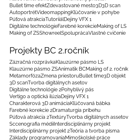
Bullet time efekt
Zdevastované mesto
3D
3D scan
Autoportrét
Videomapping
Kľúčovanie v pohybe
Púťová atrakcia
Tutoriiál
Dejiny VFX 1
Digitálne technológie
Farebné korekcie
Making of LS
Making of ZS
Showreel
Spolupráca
Vlastné cvičenie
Projekty BC 2.ročník
Zázračná rozprávka
Klauzúrne pásmo LS
Klauzúrne pásmo ZS
Animatik BC
Making of 2. ročník
Metamorfóza
Zmena priestoru
Bullet time
3D objekt
3D scan
Tvorba digitálnych asetov
Digitálne technológie 2
Pohyblivý pás
Vertigo a optická ilúzia
Dejiny VFX 1
Charakterová 3D animácia
Kľúčovaná bábka
Farebné korekcie 2
Dramaturgia príbehu
Púťová atrakcia 2
Textúry
Tvorba digitálnych assetov
Sccenografia médií
Interdisciplinárny projekt
Interdisciplinárny projekt 2
Teória a tvorba písma
Základy programovania
Mimoškolské práce