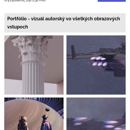
ory.zip.blend_.zip (7.32 MB)
Portfólio - vizuál autorský vo všetkých obrazových
vstupoch