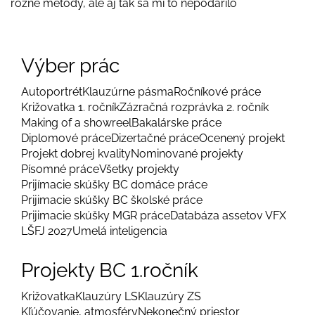
rôzne metódy, ale aj tak sa mi to nepodarilo
Výber prác
Autoportrét
Klauzúrne pásma
Ročníkové práce
Križovatka 1. ročník
Zázračná rozprávka 2. ročník
Making of a showreel
Bakalárske práce
Diplomové práce
Dizertačné práce
Ocenený projekt
Projekt dobrej kvality
Nominované projekty
Písomné práce
Všetky projekty
Prijímacie skúšky BC domáce práce
Prijimacie skúšky BC školské práce
Prijimacie skúšky MGR práce
Databáza assetov VFX
LŠFJ 2027
Umelá inteligencia
Projekty BC 1.ročník
Križovatka
Klauzúry LS
Klauzúry ZS
Kľúčovanie, atmosféry
Nekonečný priestor