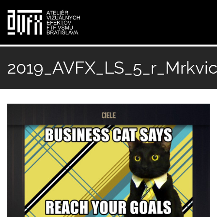
Skočiť
na
2019_AVFX_LS_5_r_Mrkvic
hlavný
obsah