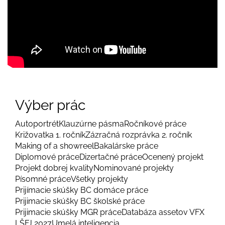
Výber prác
Autoportrét
Klauzúrne pásma
Ročníkové práce
Križovatka 1. ročník
Zázračná rozprávka 2. ročník
Making of a showreel
Bakalárske práce
Diplomové práce
Dizertačné práce
Ocenený projekt
Projekt dobrej kvality
Nominované projekty
Písomné práce
Všetky projekty
Prijímacie skúšky BC domáce práce
Prijimacie skúšky BC školské práce
Prijimacie skúšky MGR práce
Databáza assetov VFX
LŠFJ 2027
Umelá inteligencia