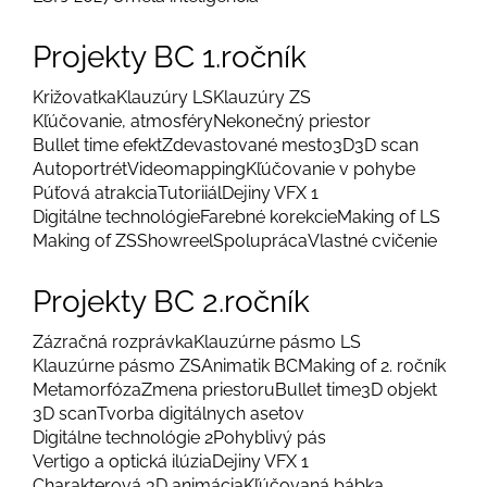
Projekty BC 1.ročník
Križovatka
Klauzúry LS
Klauzúry ZS
Kľúčovanie, atmosféry
Nekonečný priestor
Bullet time efekt
Zdevastované mesto
3D
3D scan
Autoportrét
Videomapping
Kľúčovanie v pohybe
Púťová atrakcia
Tutoriiál
Dejiny VFX 1
Digitálne technológie
Farebné korekcie
Making of LS
Making of ZS
Showreel
Spolupráca
Vlastné cvičenie
Projekty BC 2.ročník
Zázračná rozprávka
Klauzúrne pásmo LS
Klauzúrne pásmo ZS
Animatik BC
Making of 2. ročník
Metamorfóza
Zmena priestoru
Bullet time
3D objekt
3D scan
Tvorba digitálnych asetov
Digitálne technológie 2
Pohyblivý pás
Vertigo a optická ilúzia
Dejiny VFX 1
Charakterová 3D animácia
Kľúčovaná bábka