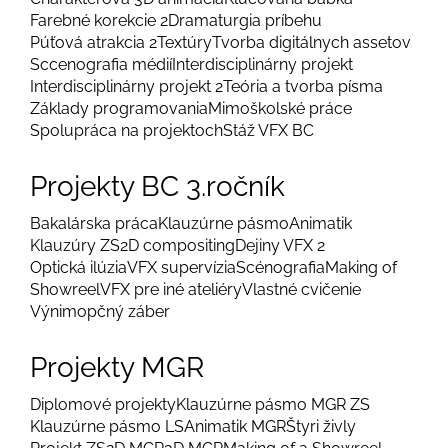
Farebné korekcie 2
Dramaturgia príbehu
Púťová atrakcia 2
Textúry
Tvorba digitálnych assetov
Sccenografia médií
Interdisciplinárny projekt
Interdisciplinárny projekt 2
Teória a tvorba písma
Základy programovania
Mimoškolské práce
Spolupráca na projektoch
Stáž VFX BC
Projekty BC 3.ročník
Bakalárska práca
Klauzúrne pásmo
Animatik
Klauzúry ZS
2D compositing
Dejiny VFX 2
Optická ilúzia
VFX supervízia
Scénografia
Making of
Showreel
VFX pre iné ateliéry
Vlastné cvičenie
Výnimopčný záber
Projekty MGR
Diplomové projekty
Klauzúrne pásmo MGR ZS
Klauzúrne pásmo LS
Animatik MGR
Štyri živly