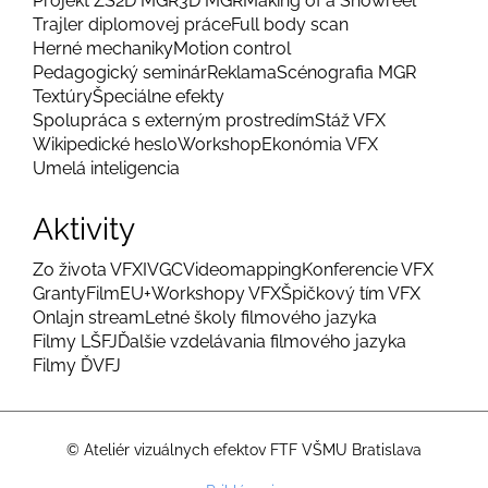
Projekt ZS
2D MGR
3D MGR
Making of a Showreel
Trajler diplomovej práce
Full body scan
Herné mechaniky
Motion control
Pedagogický seminár
Reklama
Scénografia MGR
Textúry
Špeciálne efekty
Spolupráca s externým prostredím
Stáž VFX
Wikipedické heslo
Workshop
Ekonómia VFX
Umelá inteligencia
Aktivity
Zo života VFX
IVGC
Videomapping
Konferencie VFX
Granty
FilmEU+
Workshopy VFX
Špičkový tím VFX
Onlajn stream
Letné školy filmového jazyka
Filmy LŠFJ
Ďalšie vzdelávania filmového jazyka
Filmy ĎVFJ
© Ateliér vizuálnych efektov FTF VŠMU Bratislava
Menu