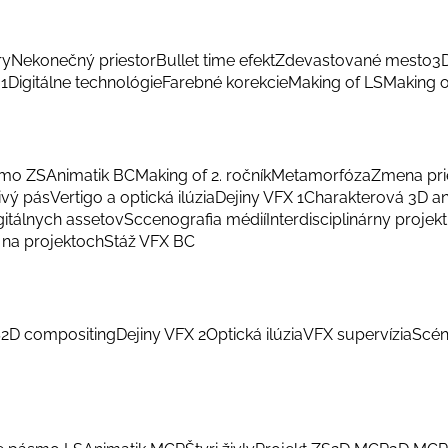
ry
Nekonečný priestor
Bullet time efekt
Zdevastované mesto
3
 1
Digitálne technológie
Farebné korekcie
Making of LS
Making o
smo ZS
Animatik BC
Making of 2. ročník
Metamorfóza
Zmena pri
ivý pás
Vertigo a optická ilúzia
Dejiny VFX 1
Charakterová 3D a
gitálnych assetov
Sccenografia médií
Interdisciplinárny projekt
na projektoch
Stáž VFX BC
S
2D compositing
Dejiny VFX 2
Optická ilúzia
VFX supervízia
Scén