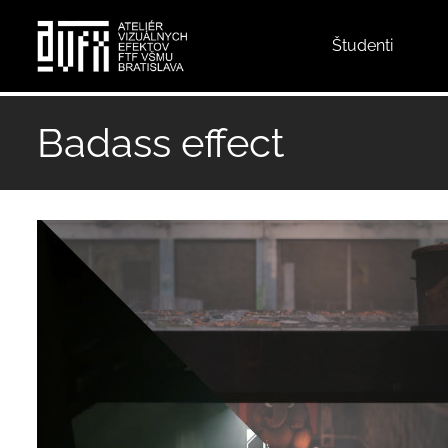
Top
Študenti
menu
Skočiť
na
Badass effect
hlavný
obsah