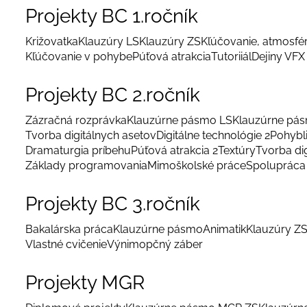
Projekty BC 1.ročník
Križovatka
Klauzúry LS
Klauzúry ZS
Kľúčovanie, atmosfé
Kľúčovanie v pohybe
Púťová atrakcia
Tutoriiál
Dejiny VFX
Projekty BC 2.ročník
Zázračná rozprávka
Klauzúrne pásmo LS
Klauzúrne pá
Tvorba digitálnych asetov
Digitálne technológie 2
Pohybl
Dramaturgia príbehu
Púťová atrakcia 2
Textúry
Tvorba di
Základy programovania
Mimoškolské práce
Spolupráca 
Projekty BC 3.ročník
Bakalárska práca
Klauzúrne pásmo
Animatik
Klauzúry Z
Vlastné cvičenie
Výnimopčný záber
Projekty MGR