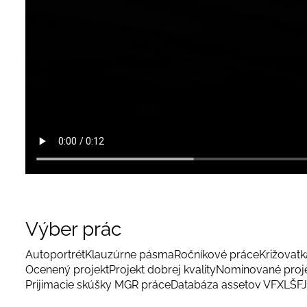
Výber prác
Autoportrét
Klauzúrne pásma
Ročníkové práce
Križovatka
Ocenený projekt
Projekt dobrej kvality
Nominované proj
Prijimacie skúšky MGR práce
Databáza assetov VFX
LŠFJ