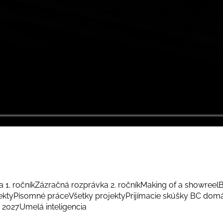
 1. ročník
Zázračná rozprávka 2. ročník
Making of a showreel
B
ekty
Písomné práce
Všetky projekty
Prijímacie skúšky BC dom
 2027
Umelá inteligencia