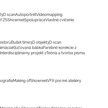
D
3D scan
Autoportrét
Videomapping
f ZS
Showreel
Spolupráca
Vlastné cvičenie
estoru
Bullet time
3D objekt
3D scan
nimácia
Kľúčovaná bábka
Farebné korekcie 2
Interdisciplinárny projekt 2
Teória a tvorba písma
ografia
Making of
Showreel
VFX pre iné ateliéry