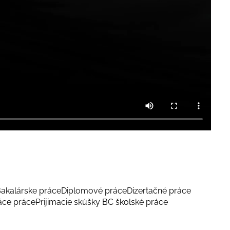
akalárske práce
Diplomové práce
Dizertačné práce
áce práce
Prijimacie skúšky BC školské práce