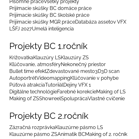
Písomné práce
Všetky projekty
Prijímacie skúšky BC domáce práce
Prijimacie skúšky BC školské práce
Prijimacie skúšky MGR práce
Databáza assetov VFX
LŠFJ 2027
Umelá inteligencia
Projekty BC 1.ročník
Križovatka
Klauzúry LS
Klauzúry ZS
Kľúčovanie, atmosféry
Nekonečný priestor
Bullet time efekt
Zdevastované mesto
3D
3D scan
Autoportrét
Videomapping
Kľúčovanie v pohybe
Púťová atrakcia
Tutoriiál
Dejiny VFX 1
Digitálne technológie
Farebné korekcie
Making of LS
Making of ZS
Showreel
Spolupráca
Vlastné cvičenie
Projekty BC 2.ročník
Zázračná rozprávka
Klauzúrne pásmo LS
Klauzúrne pásmo ZS
Animatik BC
Making of 2. ročník