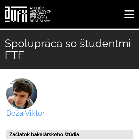
Tog
navi
Skočiť
na
Spolupráca so študentmi
hlavný
FTF
obsah
Boža Viktor
Začiatok bakalárskeho štúdia