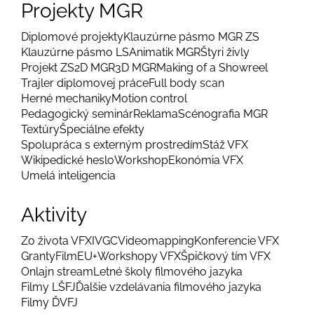
Projekty MGR
Diplomové projekty
Klauzúrne pásmo MGR ZS
Klauzúrne pásmo LS
Animatik MGR
Štyri živly
Projekt ZS
2D MGR
3D MGR
Making of a Showreel
Trajler diplomovej práce
Full body scan
Herné mechaniky
Motion control
Pedagogický seminár
Reklama
Scénografia MGR
Textúry
Špeciálne efekty
Spolupráca s externým prostredím
Stáž VFX
Wikipedické heslo
Workshop
Ekonómia VFX
Umelá inteligencia
Aktivity
Zo života VFX
IVGC
Videomapping
Konferencie VFX
Granty
FilmEU+
Workshopy VFX
Špičkový tím VFX
Onlajn stream
Letné školy filmového jazyka
Filmy LŠFJ
Ďalšie vzdelávania filmového jazyka
Filmy ĎVFJ