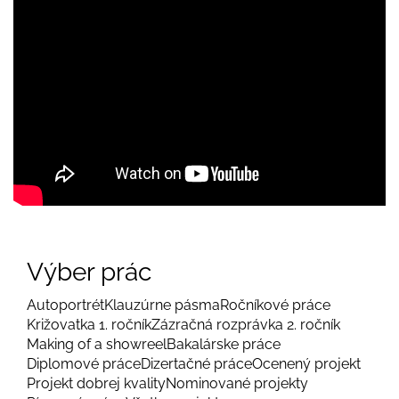
Výber prác
Autoportrét
Klauzúrne pásma
Ročníkové práce
Križovatka 1. ročník
Zázračná rozprávka 2. ročník
Making of a showreel
Bakalárske práce
Diplomové práce
Dizertačné práce
Ocenený projekt
Projekt dobrej kvality
Nominované projekty