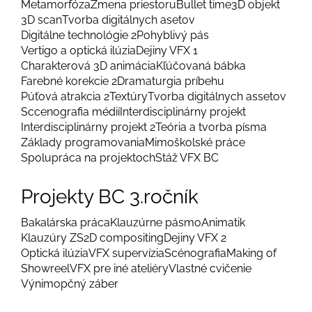
Metamorfóza
Zmena priestoru
Bullet time
3D objekt
3D scan
Tvorba digitálnych asetov
Digitálne technológie 2
Pohyblivý pás
Vertigo a optická ilúzia
Dejiny VFX 1
Charakterová 3D animácia
Kľúčovaná bábka
Farebné korekcie 2
Dramaturgia príbehu
Púťová atrakcia 2
Textúry
Tvorba digitálnych assetov
Sccenografia médií
Interdisciplinárny projekt
Interdisciplinárny projekt 2
Teória a tvorba písma
Základy programovania
Mimoškolské práce
Spolupráca na projektoch
Stáž VFX BC
Projekty BC 3.ročník
Bakalárska práca
Klauzúrne pásmo
Animatik
Klauzúry ZS
2D compositing
Dejiny VFX 2
Optická ilúzia
VFX supervízia
Scénografia
Making of
Showreel
VFX pre iné ateliéry
Vlastné cvičenie
Výnimopčný záber