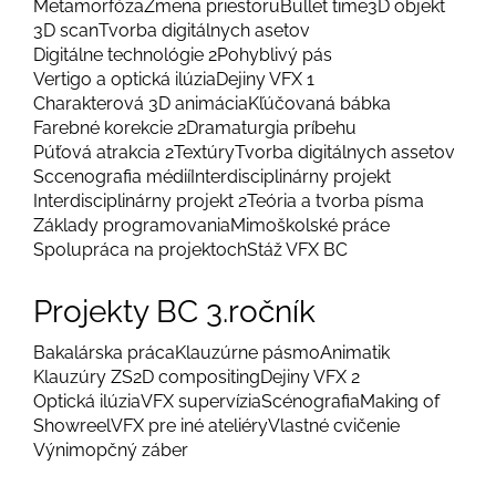
Metamorfóza
Zmena priestoru
Bullet time
3D objekt
3D scan
Tvorba digitálnych asetov
Digitálne technológie 2
Pohyblivý pás
Vertigo a optická ilúzia
Dejiny VFX 1
Charakterová 3D animácia
Kľúčovaná bábka
Farebné korekcie 2
Dramaturgia príbehu
Púťová atrakcia 2
Textúry
Tvorba digitálnych assetov
Sccenografia médií
Interdisciplinárny projekt
Interdisciplinárny projekt 2
Teória a tvorba písma
Základy programovania
Mimoškolské práce
Spolupráca na projektoch
Stáž VFX BC
Projekty BC 3.ročník
Bakalárska práca
Klauzúrne pásmo
Animatik
Klauzúry ZS
2D compositing
Dejiny VFX 2
Optická ilúzia
VFX supervízia
Scénografia
Making of
Showreel
VFX pre iné ateliéry
Vlastné cvičenie
Výnimopčný záber