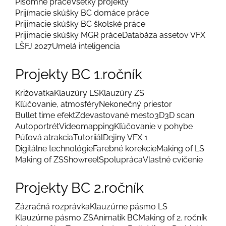
Písomné práce
Všetky projekty
Prijímacie skúšky BC domáce práce
Prijimacie skúšky BC školské práce
Prijimacie skúšky MGR práce
Databáza assetov VFX
LŠFJ 2027
Umelá inteligencia
Projekty BC 1.ročník
Križovatka
Klauzúry LS
Klauzúry ZS
Kľúčovanie, atmosféry
Nekonečný priestor
Bullet time efekt
Zdevastované mesto
3D
3D scan
Autoportrét
Videomapping
Kľúčovanie v pohybe
Púťová atrakcia
Tutoriiál
Dejiny VFX 1
Digitálne technológie
Farebné korekcie
Making of LS
Making of ZS
Showreel
Spolupráca
Vlastné cvičenie
Projekty BC 2.ročník
Zázračná rozprávka
Klauzúrne pásmo LS
Klauzúrne pásmo ZS
Animatik BC
Making of 2. ročník