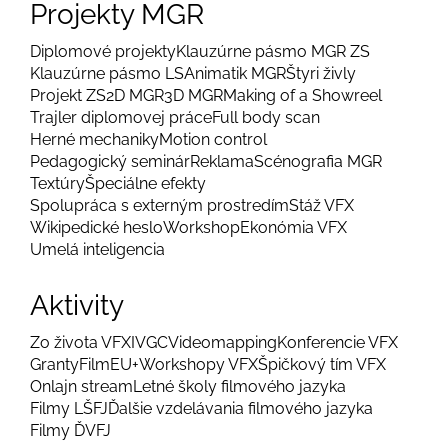
Projekty MGR
Diplomové projekty
Klauzúrne pásmo MGR ZS
Klauzúrne pásmo LS
Animatik MGR
Štyri živly
Projekt ZS
2D MGR
3D MGR
Making of a Showreel
Trajler diplomovej práce
Full body scan
Herné mechaniky
Motion control
Pedagogický seminár
Reklama
Scénografia MGR
Textúry
Špeciálne efekty
Spolupráca s externým prostredím
Stáž VFX
Wikipedické heslo
Workshop
Ekonómia VFX
Umelá inteligencia
Aktivity
Zo života VFX
IVGC
Videomapping
Konferencie VFX
Granty
FilmEU+
Workshopy VFX
Špičkový tím VFX
Onlajn stream
Letné školy filmového jazyka
Filmy LŠFJ
Ďalšie vzdelávania filmového jazyka
Filmy ĎVFJ