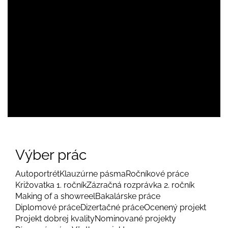
Výber prác
Autoportrét
Klauzúrne pásma
Ročníkové práce
Križovatka 1. ročník
Zázračná rozprávka 2. ročník
Making of a showreel
Bakalárske práce
Diplomové práce
Dizertačné práce
Ocenený projekt
Projekt dobrej kvality
Nominované projekty