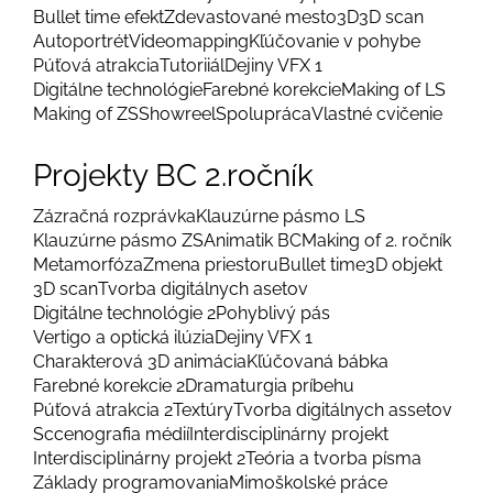
Bullet time efekt
Zdevastované mesto
3D
3D scan
Autoportrét
Videomapping
Kľúčovanie v pohybe
Púťová atrakcia
Tutoriiál
Dejiny VFX 1
Digitálne technológie
Farebné korekcie
Making of LS
Making of ZS
Showreel
Spolupráca
Vlastné cvičenie
Projekty BC 2.ročník
Zázračná rozprávka
Klauzúrne pásmo LS
Klauzúrne pásmo ZS
Animatik BC
Making of 2. ročník
Metamorfóza
Zmena priestoru
Bullet time
3D objekt
3D scan
Tvorba digitálnych asetov
Digitálne technológie 2
Pohyblivý pás
Vertigo a optická ilúzia
Dejiny VFX 1
Charakterová 3D animácia
Kľúčovaná bábka
Farebné korekcie 2
Dramaturgia príbehu
Púťová atrakcia 2
Textúry
Tvorba digitálnych assetov
Sccenografia médií
Interdisciplinárny projekt
Interdisciplinárny projekt 2
Teória a tvorba písma
Základy programovania
Mimoškolské práce