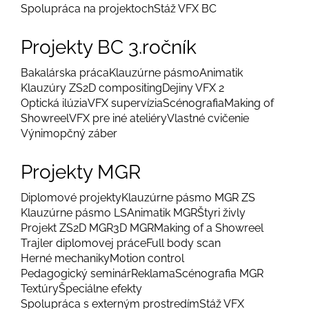
Spolupráca na projektoch
Stáž VFX BC
Projekty BC 3.ročník
Bakalárska práca
Klauzúrne pásmo
Animatik
Klauzúry ZS
2D compositing
Dejiny VFX 2
Optická ilúzia
VFX supervízia
Scénografia
Making of
Showreel
VFX pre iné ateliéry
Vlastné cvičenie
Výnimopčný záber
Projekty MGR
Diplomové projekty
Klauzúrne pásmo MGR ZS
Klauzúrne pásmo LS
Animatik MGR
Štyri živly
Projekt ZS
2D MGR
3D MGR
Making of a Showreel
Trajler diplomovej práce
Full body scan
Herné mechaniky
Motion control
Pedagogický seminár
Reklama
Scénografia MGR
Textúry
Špeciálne efekty
Spolupráca s externým prostredím
Stáž VFX