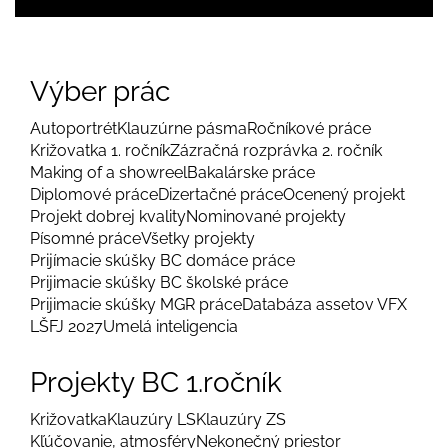
Výber prác
Autoportrét
Klauzúrne pásma
Ročníkové práce
Križovatka 1. ročník
Zázračná rozprávka 2. ročník
Making of a showreel
Bakalárske práce
Diplomové práce
Dizertačné práce
Ocenený projekt
Projekt dobrej kvality
Nominované projekty
Písomné práce
Všetky projekty
Prijímacie skúšky BC domáce práce
Prijimacie skúšky BC školské práce
Prijimacie skúšky MGR práce
Databáza assetov VFX
LŠFJ 2027
Umelá inteligencia
Projekty BC 1.ročník
Križovatka
Klauzúry LS
Klauzúry ZS
Kľúčovanie, atmosféry
Nekonečný priestor