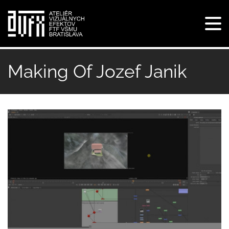
Tog
navi
Skočiť
na
Making Of Jozef Janik
hlavný
obsah