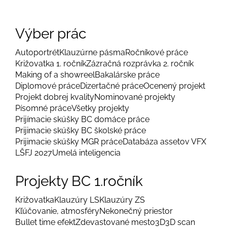
Výber prác
Autoportrét
Klauzúrne pásma
Ročníkové práce
Križovatka 1. ročník
Zázračná rozprávka 2. ročník
Making of a showreel
Bakalárske práce
Diplomové práce
Dizertačné práce
Ocenený projekt
Projekt dobrej kvality
Nominované projekty
Písomné práce
Všetky projekty
Prijímacie skúšky BC domáce práce
Prijimacie skúšky BC školské práce
Prijimacie skúšky MGR práce
Databáza assetov VFX
LŠFJ 2027
Umelá inteligencia
Projekty BC 1.ročník
Križovatka
Klauzúry LS
Klauzúry ZS
Kľúčovanie, atmosféry
Nekonečný priestor
Bullet time efekt
Zdevastované mesto
3D
3D scan