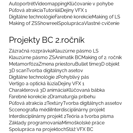
Autoportrét
Videomapping
Kľúčovanie v pohybe
Púťová atrakcia
Tutoriiál
Dejiny VFX 1
Digitálne technológie
Farebné korekcie
Making of LS
Making of ZS
Showreel
Spolupráca
Vlastné cvičenie
Projekty BC 2.ročník
Zázračná rozprávka
Klauzúrne pásmo LS
Klauzúrne pásmo ZS
Animatik BC
Making of 2. ročník
Metamorfóza
Zmena priestoru
Bullet time
3D objekt
3D scan
Tvorba digitálnych asetov
Digitálne technológie 2
Pohyblivý pás
Vertigo a optická ilúzia
Dejiny VFX 1
Charakterová 3D animácia
Kľúčovaná bábka
Farebné korekcie 2
Dramaturgia príbehu
Púťová atrakcia 2
Textúry
Tvorba digitálnych assetov
Sccenografia médií
Interdisciplinárny projekt
Interdisciplinárny projekt 2
Teória a tvorba písma
Základy programovania
Mimoškolské práce
Spolupráca na projektoch
Stáž VFX BC