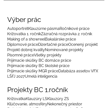
Výber prác
Autoportrét
Klauzúrne pásma
Ročníkové práce
Križovatka 1. ročník
Zázračná rozprávka 2. ročník
Making of a showreel
Bakalárske práce
Diplomové práce
Dizertačné práce
Ocenený projekt
Projekt dobrej kvality
Nominované projekty
Písomné práce
Všetky projekty
Prijímacie skúšky BC domáce práce
Prijimacie skúšky BC školské práce
Prijimacie skúšky MGR práce
Databáza assetov VFX
LŠFJ 2027
Umelá inteligencia
Projekty BC 1.ročník
Križovatka
Klauzúry LS
Klauzúry ZS
Kľúčovanie, atmosféry
Nekonečný priestor