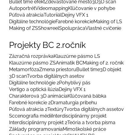
Bullet time efekt
Zdevastované mesto
3D
3D scan
Autoportrét
Videomapping
Kľúčovanie v pohybe
Púťová atrakcia
Tutoriiál
Dejiny VFX 1
Digitálne technológie
Farebné korekcie
Making of LS
Making of ZS
Showreel
Spolupráca
Vlastné cvičenie
Projekty BC 2.ročník
Zázračná rozprávka
Klauzúrne pásmo LS
Klauzúrne pásmo ZS
Animatik BC
Making of 2. ročník
Metamorfóza
Zmena priestoru
Bullet time
3D objekt
3D scan
Tvorba digitálnych asetov
Digitálne technológie 2
Pohyblivý pás
Vertigo a optická ilúzia
Dejiny VFX 1
Charakterová 3D animácia
Kľúčovaná bábka
Farebné korekcie 2
Dramaturgia príbehu
Púťová atrakcia 2
Textúry
Tvorba digitálnych assetov
Sccenografia médií
Interdisciplinárny projekt
Interdisciplinárny projekt 2
Teória a tvorba písma
Základy programovania
Mimoškolské práce