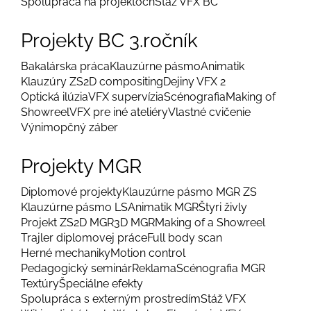
Spolupráca na projektoch
Stáž VFX BC
Projekty BC 3.ročník
Bakalárska práca
Klauzúrne pásmo
Animatik
Klauzúry ZS
2D compositing
Dejiny VFX 2
Optická ilúzia
VFX supervízia
Scénografia
Making of
Showreel
VFX pre iné ateliéry
Vlastné cvičenie
Výnimopčný záber
Projekty MGR
Diplomové projekty
Klauzúrne pásmo MGR ZS
Klauzúrne pásmo LS
Animatik MGR
Štyri živly
Projekt ZS
2D MGR
3D MGR
Making of a Showreel
Trajler diplomovej práce
Full body scan
Herné mechaniky
Motion control
Pedagogický seminár
Reklama
Scénografia MGR
Textúry
Špeciálne efekty
Spolupráca s externým prostredím
Stáž VFX