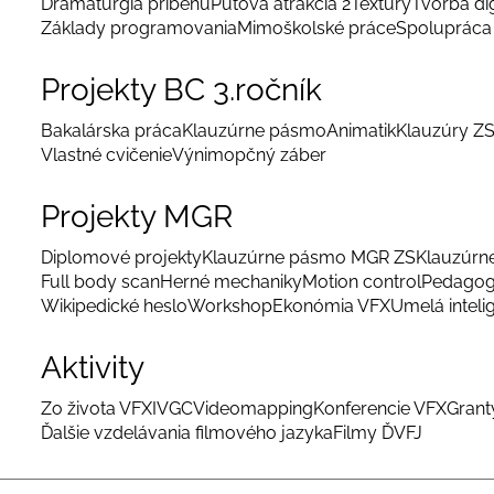
Dramaturgia príbehu
Púťová atrakcia 2
Textúry
Tvorba di
Základy programovania
Mimoškolské práce
Spolupráca 
Projekty BC 3.ročník
Bakalárska práca
Klauzúrne pásmo
Animatik
Klauzúry Z
Vlastné cvičenie
Výnimopčný záber
Projekty MGR
Diplomové projekty
Klauzúrne pásmo MGR ZS
Klauzúrn
Full body scan
Herné mechaniky
Motion control
Pedagog
Wikipedické heslo
Workshop
Ekonómia VFX
Umelá inteli
Aktivity
Zo života VFX
IVGC
Videomapping
Konferencie VFX
Grant
Ďalšie vzdelávania filmového jazyka
Filmy ĎVFJ