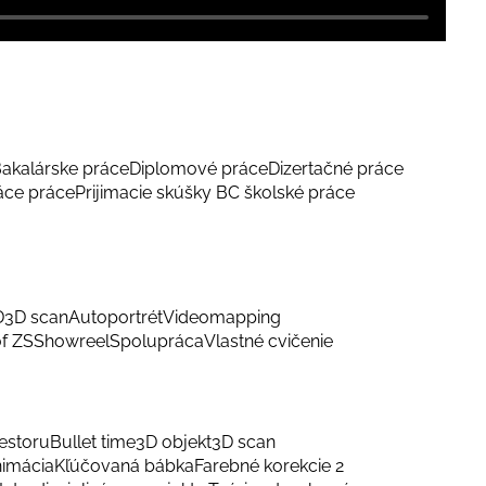
akalárske práce
Diplomové práce
Dizertačné práce
áce práce
Prijimacie skúšky BC školské práce
D
3D scan
Autoportrét
Videomapping
f ZS
Showreel
Spolupráca
Vlastné cvičenie
estoru
Bullet time
3D objekt
3D scan
nimácia
Kľúčovaná bábka
Farebné korekcie 2