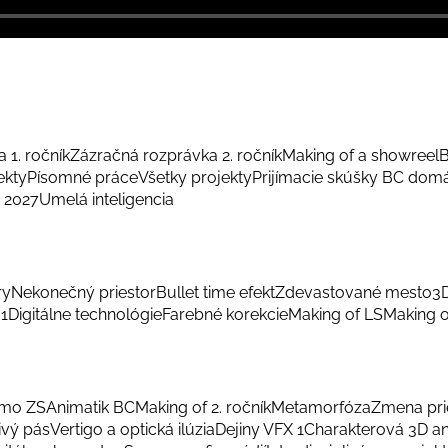
 1. ročník
Zázračná rozprávka 2. ročník
Making of a showreel
B
ekty
Písomné práce
Všetky projekty
Prijímacie skúšky BC dom
 2027
Umelá inteligencia
ry
Nekonečný priestor
Bullet time efekt
Zdevastované mesto
3
 1
Digitálne technológie
Farebné korekcie
Making of LS
Making o
smo ZS
Animatik BC
Making of 2. ročník
Metamorfóza
Zmena pri
ivý pás
Vertigo a optická ilúzia
Dejiny VFX 1
Charakterová 3D a