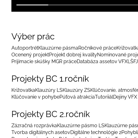
Výber prác
Autoportrét
Klauzúrne pásma
Ročníkové práce
Križovatka
Ocenený projekt
Projekt dobrej kvality
Nominované proj
Prijimacie skúšky MGR práce
Databáza assetov VFX
LŠFJ
Projekty BC 1.ročník
Križovatka
Klauzúry LS
Klauzúry ZS
Kľúčovanie, atmosfé
Kľúčovanie v pohybe
Púťová atrakcia
Tutoriiál
Dejiny VFX
Projekty BC 2.ročník
Zázračná rozprávka
Klauzúrne pásmo LS
Klauzúrne pá
Tvorba digitálnych asetov
Digitálne technológie 2
Pohybl