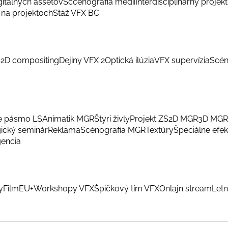
gitálnych assetov
Sccenografia médií
Interdisciplinárny projekt
na projektoch
Stáž VFX BC
S
2D compositing
Dejiny VFX 2
Optická ilúzia
VFX supervízia
Scén
e pásmo LS
Animatik MGR
Štyri živly
Projekt ZS
2D MGR
3D MGR
ický seminár
Reklama
Scénografia MGR
Textúry
Špeciálne efek
gencia
y
FilmEU+
Workshopy VFX
Špičkový tím VFX
Onlajn stream
Letn