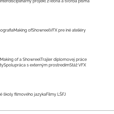
Interdisciplinárny projekt 2
Teória a tvorba písma
ografia
Making of
Showreel
VFX pre iné ateliéry
Making of a Showreel
Trajler diplomovej práce
ty
Spolupráca s externým prostredím
Stáž VFX
é školy filmového jazyka
Filmy LŠFJ