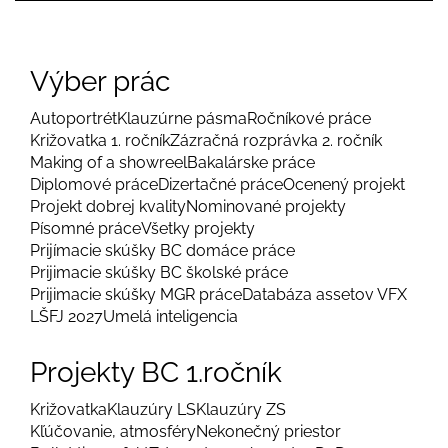
Výber prác
Autoportrét
Klauzúrne pásma
Ročníkové práce
Križovatka 1. ročník
Zázračná rozprávka 2. ročník
Making of a showreel
Bakalárske práce
Diplomové práce
Dizertačné práce
Ocenený projekt
Projekt dobrej kvality
Nominované projekty
Písomné práce
Všetky projekty
Prijímacie skúšky BC domáce práce
Prijimacie skúšky BC školské práce
Prijimacie skúšky MGR práce
Databáza assetov VFX
LŠFJ 2027
Umelá inteligencia
Projekty BC 1.ročník
Križovatka
Klauzúry LS
Klauzúry ZS
Kľúčovanie, atmosféry
Nekonečný priestor