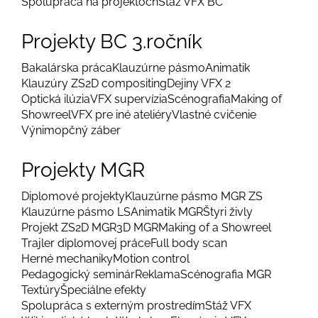
Spolupráca na projektoch
Stáž VFX BC
Projekty BC 3.ročník
Bakalárska práca
Klauzúrne pásmo
Animatik
Klauzúry ZS
2D compositing
Dejiny VFX 2
Optická ilúzia
VFX supervízia
Scénografia
Making of
Showreel
VFX pre iné ateliéry
Vlastné cvičenie
Výnimopčný záber
Projekty MGR
Diplomové projekty
Klauzúrne pásmo MGR ZS
Klauzúrne pásmo LS
Animatik MGR
Štyri živly
Projekt ZS
2D MGR
3D MGR
Making of a Showreel
Trajler diplomovej práce
Full body scan
Herné mechaniky
Motion control
Pedagogický seminár
Reklama
Scénografia MGR
Textúry
Špeciálne efekty
Spolupráca s externým prostredím
Stáž VFX