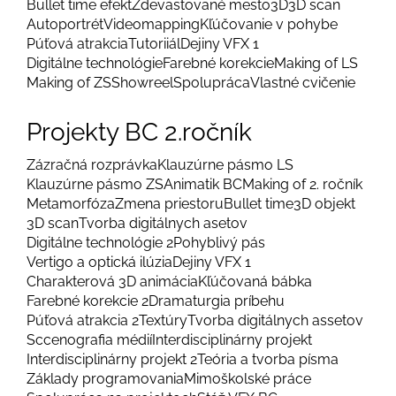
Bullet time efekt
Zdevastované mesto
3D
3D scan
Autoportrét
Videomapping
Kľúčovanie v pohybe
Púťová atrakcia
Tutoriiál
Dejiny VFX 1
Digitálne technológie
Farebné korekcie
Making of LS
Making of ZS
Showreel
Spolupráca
Vlastné cvičenie
Projekty BC 2.ročník
Zázračná rozprávka
Klauzúrne pásmo LS
Klauzúrne pásmo ZS
Animatik BC
Making of 2. ročník
Metamorfóza
Zmena priestoru
Bullet time
3D objekt
3D scan
Tvorba digitálnych asetov
Digitálne technológie 2
Pohyblivý pás
Vertigo a optická ilúzia
Dejiny VFX 1
Charakterová 3D animácia
Kľúčovaná bábka
Farebné korekcie 2
Dramaturgia príbehu
Púťová atrakcia 2
Textúry
Tvorba digitálnych assetov
Sccenografia médií
Interdisciplinárny projekt
Interdisciplinárny projekt 2
Teória a tvorba písma
Základy programovania
Mimoškolské práce