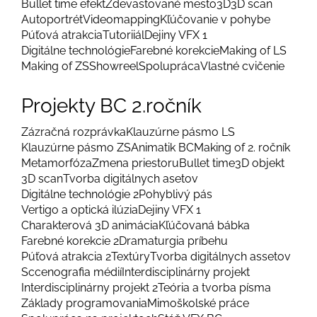
Bullet time efekt
Zdevastované mesto
3D
3D scan
Autoportrét
Videomapping
Kľúčovanie v pohybe
Púťová atrakcia
Tutoriiál
Dejiny VFX 1
Digitálne technológie
Farebné korekcie
Making of LS
Making of ZS
Showreel
Spolupráca
Vlastné cvičenie
Projekty BC 2.ročník
Zázračná rozprávka
Klauzúrne pásmo LS
Klauzúrne pásmo ZS
Animatik BC
Making of 2. ročník
Metamorfóza
Zmena priestoru
Bullet time
3D objekt
3D scan
Tvorba digitálnych asetov
Digitálne technológie 2
Pohyblivý pás
Vertigo a optická ilúzia
Dejiny VFX 1
Charakterová 3D animácia
Kľúčovaná bábka
Farebné korekcie 2
Dramaturgia príbehu
Púťová atrakcia 2
Textúry
Tvorba digitálnych assetov
Sccenografia médií
Interdisciplinárny projekt
Interdisciplinárny projekt 2
Teória a tvorba písma
Základy programovania
Mimoškolské práce