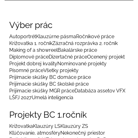
Výber prác
Autoportrét
Klauzúrne pásma
Ročníkové práce
Križovatka 1. ročník
Zázračná rozprávka 2. ročník
Making of a showreel
Bakalárske práce
Diplomové práce
Dizertačné práce
Ocenený projekt
Projekt dobrej kvality
Nominované projekty
Písomné práce
Všetky projekty
Prijímacie skúšky BC domáce práce
Prijimacie skúšky BC školské práce
Prijimacie skúšky MGR práce
Databáza assetov VFX
LŠFJ 2027
Umelá inteligencia
Projekty BC 1.ročník
Križovatka
Klauzúry LS
Klauzúry ZS
Kľúčovanie, atmosféry
Nekonečný priestor