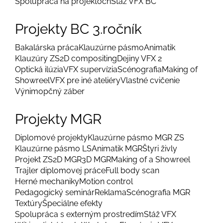
Spolupráca na projektoch
Stáž VFX BC
Projekty BC 3.ročník
Bakalárska práca
Klauzúrne pásmo
Animatik
Klauzúry ZS
2D compositing
Dejiny VFX 2
Optická ilúzia
VFX supervízia
Scénografia
Making of
Showreel
VFX pre iné ateliéry
Vlastné cvičenie
Výnimopčný záber
Projekty MGR
Diplomové projekty
Klauzúrne pásmo MGR ZS
Klauzúrne pásmo LS
Animatik MGR
Štyri živly
Projekt ZS
2D MGR
3D MGR
Making of a Showreel
Trajler diplomovej práce
Full body scan
Herné mechaniky
Motion control
Pedagogický seminár
Reklama
Scénografia MGR
Textúry
Špeciálne efekty
Spolupráca s externým prostredím
Stáž VFX