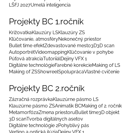
LŠFJ 2027
Umelá inteligencia
Projekty BC 1.ročník
Križovatka
Klauzúry LS
Klauzúry ZS
Kľúčovanie, atmosféry
Nekonečný priestor
Bullet time efekt
Zdevastované mesto
3D
3D scan
Autoportrét
Videomapping
Kľúčovanie v pohybe
Púťová atrakcia
Tutoriiál
Dejiny VFX 1
Digitálne technológie
Farebné korekcie
Making of LS
Making of ZS
Showreel
Spolupráca
Vlastné cvičenie
Projekty BC 2.ročník
Zázračná rozprávka
Klauzúrne pásmo LS
Klauzúrne pásmo ZS
Animatik BC
Making of 2. ročník
Metamorfóza
Zmena priestoru
Bullet time
3D objekt
3D scan
Tvorba digitálnych asetov
Digitálne technológie 2
Pohyblivý pás
Vertigo a optická ilúzia
Dejiny VFX 1