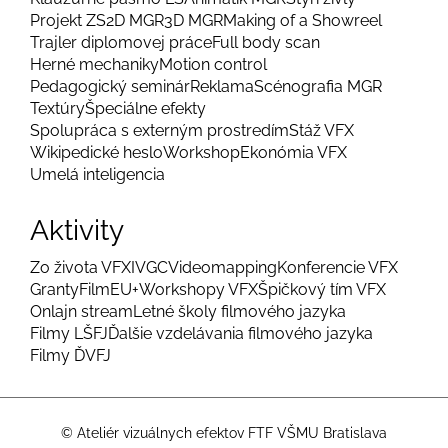
Projekt ZS
2D MGR
3D MGR
Making of a Showreel
Trajler diplomovej práce
Full body scan
Herné mechaniky
Motion control
Pedagogický seminár
Reklama
Scénografia MGR
Textúry
Špeciálne efekty
Spolupráca s externým prostredím
Stáž VFX
Wikipedické heslo
Workshop
Ekonómia VFX
Umelá inteligencia
Aktivity
Zo života VFX
IVGC
Videomapping
Konferencie VFX
Granty
FilmEU+
Workshopy VFX
Špičkový tím VFX
Onlajn stream
Letné školy filmového jazyka
Filmy LŠFJ
Ďalšie vzdelávania filmového jazyka
Filmy ĎVFJ
© Ateliér vizuálnych efektov FTF VŠMU Bratislava