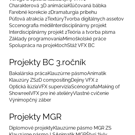
Charakterová 3D animácia
Kľúčovaná bábka
Farebné korekcie 2
Dramaturgia príbehu
Púťová atrakcia 2
Textúry
Tvorba digitálnych assetov
Sccenografia médií
Interdisciplinárny projekt
Interdisciplinárny projekt 2
Teória a tvorba písma
Základy programovania
Mimoškolské práce
Spolupráca na projektoch
Stáž VFX BC
Projekty BC 3.ročník
Bakalárska práca
Klauzúrne pásmo
Animatik
Klauzúry ZS
2D compositing
Dejiny VFX 2
Optická ilúzia
VFX supervízia
Scénografia
Making of
Showreel
VFX pre iné ateliéry
Vlastné cvičenie
Výnimopčný záber
Projekty MGR
Diplomové projekty
Klauzúrne pásmo MGR ZS
Klauzúrne pásmo LS
Animatik MGR
Štyri živly