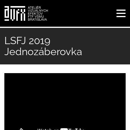
Tog
navi
Skočiť
na
LSFJ 2019
hlavný
Jednozáberovka
obsah