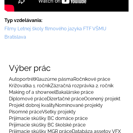
Typ vzdelávania
Filmy Letnej školy filmového jazyka FTF VŠMU
Bratislava
Výber prác
Autoportrét
Klauzúrne pásma
Ročníkové práce
Križovatka 1. ročník
Zázračná rozprávka 2. ročník
Making of a showreel
Bakalárske práce
Diplomové práce
Dizertačné práce
Ocenený projekt
Projekt dobrej kvality
Nominované projekty
Písomné práce
Všetky projekty
Prijímacie skúšky BC domáce práce
Prijimacie skúšky BC školské práce
Prijimacie skúšky MGR práce
Databáza assetov VFX