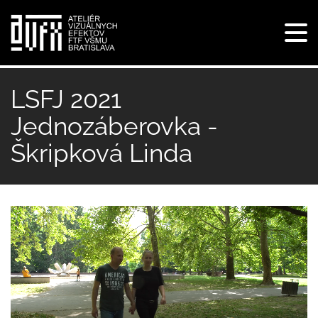
Tog
navi
Skočiť
na
LSFJ 2021
hlavný
Jednozáberovka -
obsah
Škripková Linda