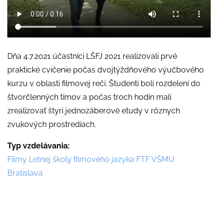
Dňa 4.7.2021 účastníci LŠFJ 2021 realizovali prvé
praktické cvičenie počas dvojtýždňového výučbového
kurzu v oblasti filmovej reči. Študenti boli rozdelení do
štvorčlenných tímov a počas troch hodín mali
zrealizovať štyri jednozáberové etudy v rôznych
zvukových prostrediach.
Typ vzdelávania
Filmy Letnej školy filmového jazyka FTF VŠMU
Bratislava