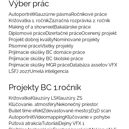
Výber prác
Autoportrét
Klauzúrne pásma
Ročníkové práce
Križovatka 1. ročník
Zázračná rozprávka 2. ročník
Making of a showreel
Bakalárske práce
Diplomové práce
Dizertačné práce
Ocenený projekt
Projekt dobrej kvality
Nominované projekty
Písomné práce
Všetky projekty
Prijímacie skúšky BC domáce práce
Prijimacie skúšky BC školské práce
Prijimacie skúšky MGR práce
Databáza assetov VFX
LŠFJ 2027
Umelá inteligencia
Projekty BC 1.ročník
Križovatka
Klauzúry LS
Klauzúry ZS
Kľúčovanie, atmosféry
Nekonečný priestor
Bullet time efekt
Zdevastované mesto
3D
3D scan
Autoportrét
Videomapping
Kľúčovanie v pohybe
Púťová atrakcia
Tutoriiál
Dejiny VFX 1