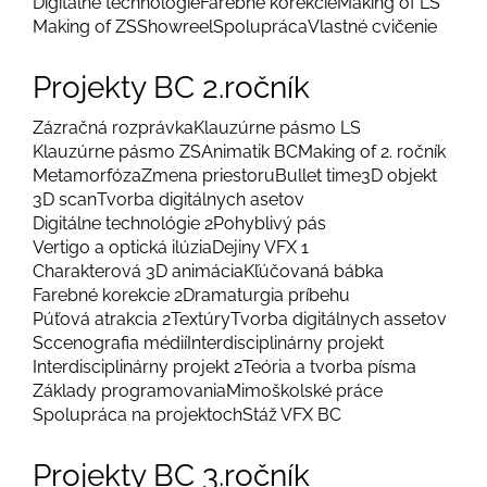
Digitálne technológie
Farebné korekcie
Making of LS
Making of ZS
Showreel
Spolupráca
Vlastné cvičenie
Projekty BC 2.ročník
Zázračná rozprávka
Klauzúrne pásmo LS
Klauzúrne pásmo ZS
Animatik BC
Making of 2. ročník
Metamorfóza
Zmena priestoru
Bullet time
3D objekt
3D scan
Tvorba digitálnych asetov
Digitálne technológie 2
Pohyblivý pás
Vertigo a optická ilúzia
Dejiny VFX 1
Charakterová 3D animácia
Kľúčovaná bábka
Farebné korekcie 2
Dramaturgia príbehu
Púťová atrakcia 2
Textúry
Tvorba digitálnych assetov
Sccenografia médií
Interdisciplinárny projekt
Interdisciplinárny projekt 2
Teória a tvorba písma
Základy programovania
Mimoškolské práce
Spolupráca na projektoch
Stáž VFX BC
Projekty BC 3.ročník