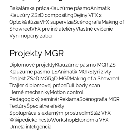
Bakalárska práca
Klauzúrne pásmo
Animatik
Klauzúry ZS
2D compositing
Dejiny VFX 2
Optická ilúzia
VFX supervízia
Scénografia
Making of
Showreel
VFX pre iné ateliéry
Vlastné cvičenie
Výnimopčný záber
Projekty MGR
Diplomové projekty
Klauzúrne pásmo MGR ZS
Klauzúrne pásmo LS
Animatik MGR
Štyri živly
Projekt ZS
2D MGR
3D MGR
Making of a Showreel
Trajler diplomovej práce
Full body scan
Herné mechaniky
Motion control
Pedagogický seminár
Reklama
Scénografia MGR
Textúry
Špeciálne efekty
Spolupráca s externým prostredím
Stáž VFX
Wikipedické heslo
Workshop
Ekonómia VFX
Umelá inteligencia