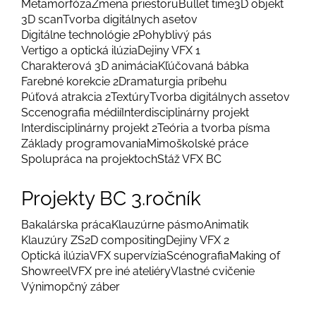
Metamorfóza
Zmena priestoru
Bullet time
3D objekt
3D scan
Tvorba digitálnych asetov
Digitálne technológie 2
Pohyblivý pás
Vertigo a optická ilúzia
Dejiny VFX 1
Charakterová 3D animácia
Kľúčovaná bábka
Farebné korekcie 2
Dramaturgia príbehu
Púťová atrakcia 2
Textúry
Tvorba digitálnych assetov
Sccenografia médií
Interdisciplinárny projekt
Interdisciplinárny projekt 2
Teória a tvorba písma
Základy programovania
Mimoškolské práce
Spolupráca na projektoch
Stáž VFX BC
Projekty BC 3.ročník
Bakalárska práca
Klauzúrne pásmo
Animatik
Klauzúry ZS
2D compositing
Dejiny VFX 2
Optická ilúzia
VFX supervízia
Scénografia
Making of
Showreel
VFX pre iné ateliéry
Vlastné cvičenie
Výnimopčný záber