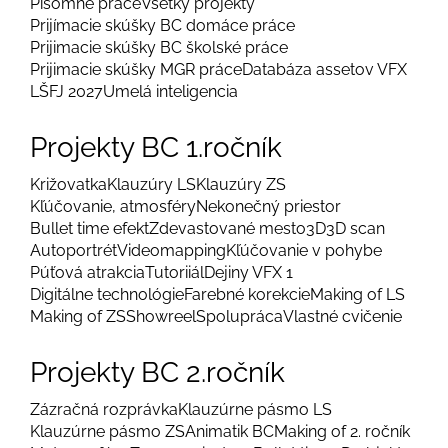
Písomné práce
Všetky projekty
Prijímacie skúšky BC domáce práce
Prijimacie skúšky BC školské práce
Prijimacie skúšky MGR práce
Databáza assetov VFX
LŠFJ 2027
Umelá inteligencia
Projekty BC 1.ročník
Križovatka
Klauzúry LS
Klauzúry ZS
Kľúčovanie, atmosféry
Nekonečný priestor
Bullet time efekt
Zdevastované mesto
3D
3D scan
Autoportrét
Videomapping
Kľúčovanie v pohybe
Púťová atrakcia
Tutoriiál
Dejiny VFX 1
Digitálne technológie
Farebné korekcie
Making of LS
Making of ZS
Showreel
Spolupráca
Vlastné cvičenie
Projekty BC 2.ročník
Zázračná rozprávka
Klauzúrne pásmo LS
Klauzúrne pásmo ZS
Animatik BC
Making of 2. ročník