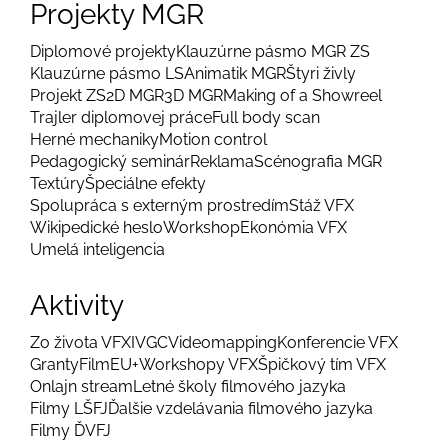
Projekty MGR
Diplomové projekty
Klauzúrne pásmo MGR ZS
Klauzúrne pásmo LS
Animatik MGR
Štyri živly
Projekt ZS
2D MGR
3D MGR
Making of a Showreel
Trajler diplomovej práce
Full body scan
Herné mechaniky
Motion control
Pedagogický seminár
Reklama
Scénografia MGR
Textúry
Špeciálne efekty
Spolupráca s externým prostredím
Stáž VFX
Wikipedické heslo
Workshop
Ekonómia VFX
Umelá inteligencia
Aktivity
Zo života VFX
IVGC
Videomapping
Konferencie VFX
Granty
FilmEU+
Workshopy VFX
Špičkový tím VFX
Onlajn stream
Letné školy filmového jazyka
Filmy LŠFJ
Ďalšie vzdelávania filmového jazyka
Filmy ĎVFJ