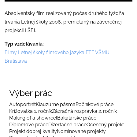
Absolventský film realizovaný počas druhého týždňa
trvania Letnej školy 2006, premietaný na záverečnej
projekcii LŠFJ.
Typ vzdelávania
Filmy Letnej školy filmového jazyka FTF VŠMU
Bratislava
Výber prác
Autoportrét
Klauzúrne pásma
Ročníkové práce
Križovatka 1. ročník
Zázračná rozprávka 2. ročník
Making of a showreel
Bakalárske práce
Diplomové práce
Dizertačné práce
Ocenený projekt
Projekt dobrej kvality
Nominované projekty