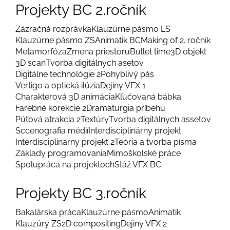
Projekty BC 2.ročník
Zázračná rozprávka
Klauzúrne pásmo LS
Klauzúrne pásmo ZS
Animatik BC
Making of 2. ročník
Metamorfóza
Zmena priestoru
Bullet time
3D objekt
3D scan
Tvorba digitálnych asetov
Digitálne technológie 2
Pohyblivý pás
Vertigo a optická ilúzia
Dejiny VFX 1
Charakterová 3D animácia
Kľúčovaná bábka
Farebné korekcie 2
Dramaturgia príbehu
Púťová atrakcia 2
Textúry
Tvorba digitálnych assetov
Sccenografia médií
Interdisciplinárny projekt
Interdisciplinárny projekt 2
Teória a tvorba písma
Základy programovania
Mimoškolské práce
Spolupráca na projektoch
Stáž VFX BC
Projekty BC 3.ročník
Bakalárska práca
Klauzúrne pásmo
Animatik
Klauzúry ZS
2D compositing
Dejiny VFX 2