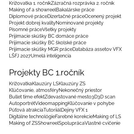
Križovatka 1. ročník
Zázračná rozprávka 2. ročník
Making of a showreel
Bakalárske práce
Diplomové práce
Dizertačné práce
Ocenený projekt
Projekt dobrej kvality
Nominované projekty
Písomné práce
Všetky projekty
Prijímacie skúšky BC domáce práce
Prijimacie skúšky BC školské práce
Prijimacie skúšky MGR práce
Databáza assetov VFX
LŠFJ 2027
Umelá inteligencia
Projekty BC 1.ročník
Križovatka
Klauzúry LS
Klauzúry ZS
Kľúčovanie, atmosféry
Nekonečný priestor
Bullet time efekt
Zdevastované mesto
3D
3D scan
Autoportrét
Videomapping
Kľúčovanie v pohybe
Púťová atrakcia
Tutoriiál
Dejiny VFX 1
Digitálne technológie
Farebné korekcie
Making of LS
Making of ZS
Showreel
Spolupráca
Vlastné cvičenie