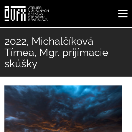
Tog
navi
Skočiť
na
2022, Michalčíková
hlavný
Tímea, Mgr. prijímacie
obsah
skúšky