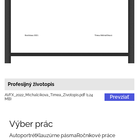
Profesijný životopis
AVFX_2022_Michalcikova_Timea_Zivotopis.pdf (1.24
Prevziať
MB)
Výber prác
Autoportrét
Klauzúrne pásma
Ročníkové práce