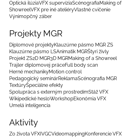
Optická ilúzia
VFX supervízia
Scénografia
Making of
Showreel
VFX pre iné ateliéry
Vlastné cvičenie
Výnimopčný záber
Projekty MGR
Diplomové projekty
Klauzúrne pásmo MGR ZS
Klauzúrne pásmo LS
Animatik MGR
Štyri živly
Projekt ZS
2D MGR
3D MGR
Making of a Showreel
Trajler diplomovej práce
Full body scan
Herné mechaniky
Motion control
Pedagogický seminár
Reklama
Scénografia MGR
Textúry
Špeciálne efekty
Spolupráca s externým prostredím
Stáž VFX
Wikipedické heslo
Workshop
Ekonómia VFX
Umelá inteligencia
Aktivity
Zo života VFX
IVGC
Videomapping
Konferencie VFX