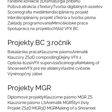
Farebné korekcie 2
Dramaturgia príbehu
Púťová atrakcia 2
Textúry
Tvorba digitálnych assetov
Sccenografia médií
Interdisciplinárny projekt
Interdisciplinárny projekt 2
Teória a tvorba písma
Základy programovania
Mimoškolské práce
Spolupráca na projektoch
Stáž VFX BC
Projekty BC 3.ročník
Bakalárska práca
Klauzúrne pásmo
Animatik
Klauzúry ZS
2D compositing
Dejiny VFX 2
Optická ilúzia
VFX supervízia
Scénografia
Making of
Showreel
VFX pre iné ateliéry
Vlastné cvičenie
Výnimopčný záber
Projekty MGR
Diplomové projekty
Klauzúrne pásmo MGR ZS
Klauzúrne pásmo LS
Animatik MGR
Štyri živly
Projekt ZS
2D MGR
3D MGR
Making of a Showreel