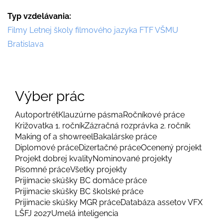
Typ vzdelávania
Filmy Letnej školy filmového jazyka FTF VŠMU
Bratislava
Výber prác
Autoportrét
Klauzúrne pásma
Ročníkové práce
Križovatka 1. ročník
Zázračná rozprávka 2. ročník
Making of a showreel
Bakalárske práce
Diplomové práce
Dizertačné práce
Ocenený projekt
Projekt dobrej kvality
Nominované projekty
Písomné práce
Všetky projekty
Prijímacie skúšky BC domáce práce
Prijimacie skúšky BC školské práce
Prijimacie skúšky MGR práce
Databáza assetov VFX
LŠFJ 2027
Umelá inteligencia