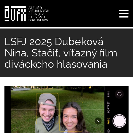
Tog
navi
Skočiť
na
LSFJ 2025 Dubeková
hlavný
Nina, Stačiť, víťazný film
obsah
diváckeho hlasovania