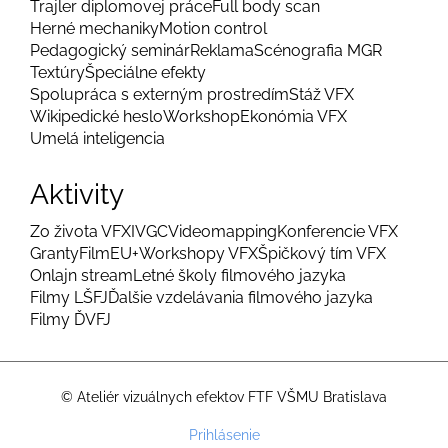
Trajler diplomovej práce
Full body scan
Herné mechaniky
Motion control
Pedagogický seminár
Reklama
Scénografia MGR
Textúry
Špeciálne efekty
Spolupráca s externým prostredím
Stáž VFX
Wikipedické heslo
Workshop
Ekonómia VFX
Umelá inteligencia
Aktivity
Zo života VFX
IVGC
Videomapping
Konferencie VFX
Granty
FilmEU+
Workshopy VFX
Špičkový tím VFX
Onlajn stream
Letné školy filmového jazyka
Filmy LŠFJ
Ďalšie vzdelávania filmového jazyka
Filmy ĎVFJ
© Ateliér vizuálnych efektov FTF VŠMU Bratislava
Menu
Prihlásenie