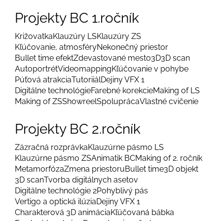
Projekty BC 1.ročník
Križovatka
Klauzúry LS
Klauzúry ZS
Kľúčovanie, atmosféry
Nekonečný priestor
Bullet time efekt
Zdevastované mesto
3D
3D scan
Autoportrét
Videomapping
Kľúčovanie v pohybe
Púťová atrakcia
Tutoriiál
Dejiny VFX 1
Digitálne technológie
Farebné korekcie
Making of LS
Making of ZS
Showreel
Spolupráca
Vlastné cvičenie
Projekty BC 2.ročník
Zázračná rozprávka
Klauzúrne pásmo LS
Klauzúrne pásmo ZS
Animatik BC
Making of 2. ročník
Metamorfóza
Zmena priestoru
Bullet time
3D objekt
3D scan
Tvorba digitálnych asetov
Digitálne technológie 2
Pohyblivý pás
Vertigo a optická ilúzia
Dejiny VFX 1
Charakterová 3D animácia
Kľúčovaná bábka