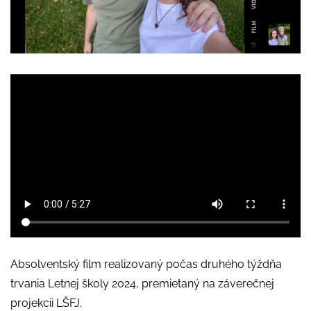
Absolventský film realizovaný počas druhého týždňa
trvania Letnej školy 2024, premietaný na záverečnej
projekcii LŠFJ.