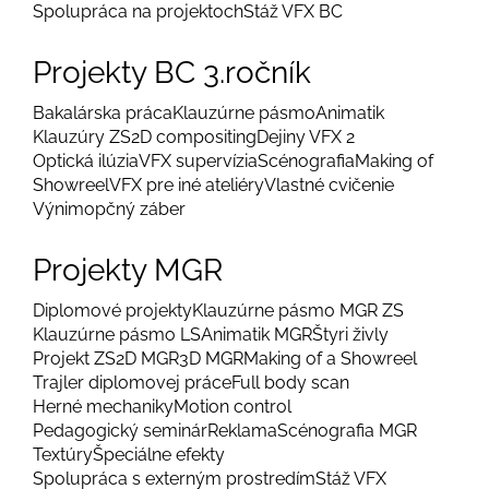
Spolupráca na projektoch
Stáž VFX BC
Projekty BC 3.ročník
Bakalárska práca
Klauzúrne pásmo
Animatik
Klauzúry ZS
2D compositing
Dejiny VFX 2
Optická ilúzia
VFX supervízia
Scénografia
Making of
Showreel
VFX pre iné ateliéry
Vlastné cvičenie
Výnimopčný záber
Projekty MGR
Diplomové projekty
Klauzúrne pásmo MGR ZS
Klauzúrne pásmo LS
Animatik MGR
Štyri živly
Projekt ZS
2D MGR
3D MGR
Making of a Showreel
Trajler diplomovej práce
Full body scan
Herné mechaniky
Motion control
Pedagogický seminár
Reklama
Scénografia MGR
Textúry
Špeciálne efekty
Spolupráca s externým prostredím
Stáž VFX