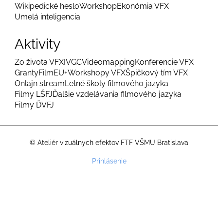
Wikipedické heslo
Workshop
Ekonómia VFX
Umelá inteligencia
Aktivity
Zo života VFX
IVGC
Videomapping
Konferencie VFX
Granty
FilmEU+
Workshopy VFX
Špičkový tím VFX
Onlajn stream
Letné školy filmového jazyka
Filmy LŠFJ
Ďalšie vzdelávania filmového jazyka
Filmy ĎVFJ
© Ateliér vizuálnych efektov FTF VŠMU Bratislava
Menu
Prihlásenie
používateľského
účtu