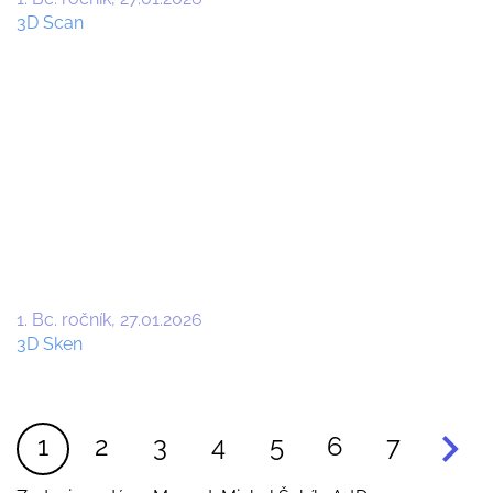
3D Scan
1. Bc. ročník
27.01.2026
3D Sken
Pagination
Aktuálna
1
Page
2
Page
3
Page
4
Page
5
Page
6
Page
7
stránka