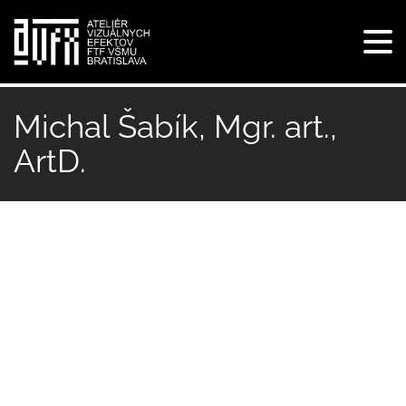
Tog
navi
Skočiť
na
Michal Šabík, Mgr. art.,
hlavný
ArtD.
obsah