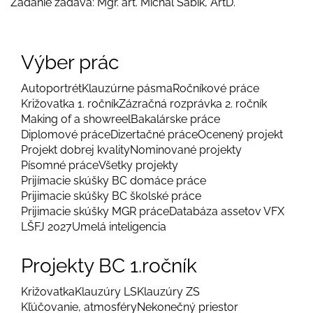
Zadanie zadáva: Mgr. art. Michal Šabík, ArtD.
Výber prác
Autoportrét
Klauzúrne pásma
Ročníkové práce
Križovatka 1. ročník
Zázračná rozprávka 2. ročník
Making of a showreel
Bakalárske práce
Diplomové práce
Dizertačné práce
Ocenený projekt
Projekt dobrej kvality
Nominované projekty
Písomné práce
Všetky projekty
Prijímacie skúšky BC domáce práce
Prijimacie skúšky BC školské práce
Prijimacie skúšky MGR práce
Databáza assetov VFX
LŠFJ 2027
Umelá inteligencia
Projekty BC 1.ročník
Križovatka
Klauzúry LS
Klauzúry ZS
Kľúčovanie, atmosféry
Nekonečný priestor