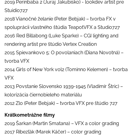
2019 Perinbaba 2 (Juraj Jakubisko) - lookdev artist pre
Stuidio727
2018 Vianočné želanie (Peter Bebjak) – tvorba FX v
spoluprácii vlastného štúdia TeapotVFX a Studio727
2016 Red Billabong (Luke Sparke) – CGI lighting and
rendering artist pre štúdio Vertex Creation
2015 Spievankovo 5: O povolaniach (Diana Novotná) –
tvorba VFX
2014 Girls of New York vol2 (Tominno Kelemen) – tvorba
VFX
2013 Povstanie Slovensko 1939-1945 (Vladimír Štric) –
kolorizácia čiernobieleho materiálu
2012 Zlo (Peter Bebjak) – tvorba VFX pre štúdio 727
Krátkometrážne filmy
2019 Šarkan (Martin Smatana) – VFX a color grading
2017 Ríbezľák (Marek Káčer) – color grading