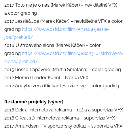
2017 Toto nie je o nás (Marek Káčer) – neviditeľné VFX
a color grading
2017 Jessie&Joe (Marek Káčer) – neviditeľné VFX a color
grading
https://www.csfd.cz/film/591564-jessie-
joe/prehled/
2016 U štrbavého slona (Marek Káčer) – color
grading
https://www.csfd.cz/film/488023-u-strbaveho-
slona/prehled/
2015 Rosso Papavero (Martin Smatana) – color grading
2012 Momo (Teodor Kuhn) – tvorba VFX
2012 Andyho žena (Richard Staviarsky) – color grading
Reklamné projekty (výber):
2018 Dekra: internetová reklama – réžia a supervízia VFX
2018 CReal 3D: internetová reklama – supervízia VFX
2017 Amundsen: TV sponzorský odkaz – supervízia VFX