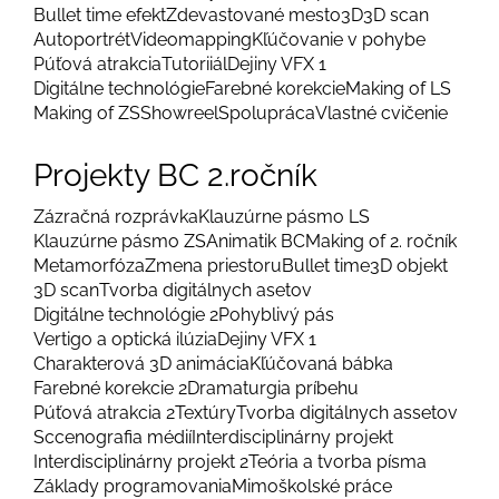
Bullet time efekt
Zdevastované mesto
3D
3D scan
Autoportrét
Videomapping
Kľúčovanie v pohybe
Púťová atrakcia
Tutoriiál
Dejiny VFX 1
Digitálne technológie
Farebné korekcie
Making of LS
Making of ZS
Showreel
Spolupráca
Vlastné cvičenie
Projekty BC 2.ročník
Zázračná rozprávka
Klauzúrne pásmo LS
Klauzúrne pásmo ZS
Animatik BC
Making of 2. ročník
Metamorfóza
Zmena priestoru
Bullet time
3D objekt
3D scan
Tvorba digitálnych asetov
Digitálne technológie 2
Pohyblivý pás
Vertigo a optická ilúzia
Dejiny VFX 1
Charakterová 3D animácia
Kľúčovaná bábka
Farebné korekcie 2
Dramaturgia príbehu
Púťová atrakcia 2
Textúry
Tvorba digitálnych assetov
Sccenografia médií
Interdisciplinárny projekt
Interdisciplinárny projekt 2
Teória a tvorba písma
Základy programovania
Mimoškolské práce