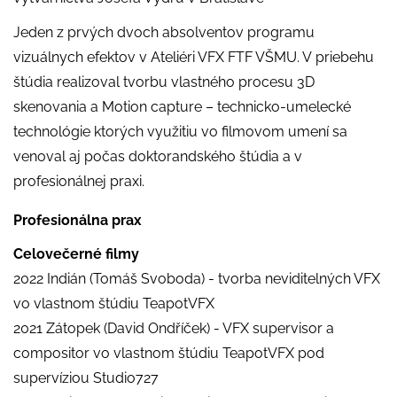
Jeden z prvých dvoch absolventov programu
vizuálnych efektov v Ateliéri VFX FTF VŠMU. V priebehu
štúdia realizoval tvorbu vlastného procesu 3D
skenovania a Motion capture – technicko-umelecké
technológie ktorých využitiu vo filmovom umení sa
venoval aj počas doktorandského štúdia a v
profesionálnej praxi.
Profesionálna prax
Celovečerné filmy
2022 Indián (Tomáš Svoboda) - tvorba neviditelných VFX
vo vlastnom štúdiu TeapotVFX
2021 Zátopek (David Ondříček) - VFX supervisor a
compositor vo vlastnom štúdiu TeapotVFX pod
supervíziou Studio727