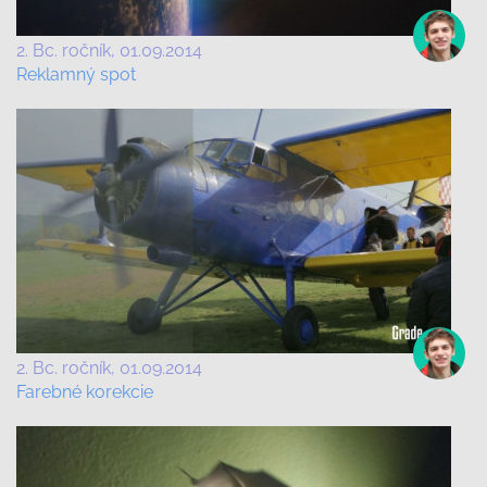
2. Bc. ročník
01.09.2014
Reklamný spot
2. Bc. ročník
01.09.2014
Farebné korekcie