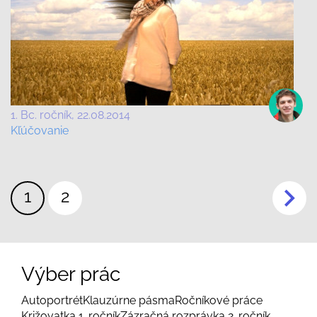
1. Bc. ročník
22.08.2014
Kľúčovanie
Pagination
Aktuálna
1
Page
2
stránka
Výber prác
Autoportrét
Klauzúrne pásma
Ročníkové práce
Križovatka 1. ročník
Zázračná rozprávka 2. ročník