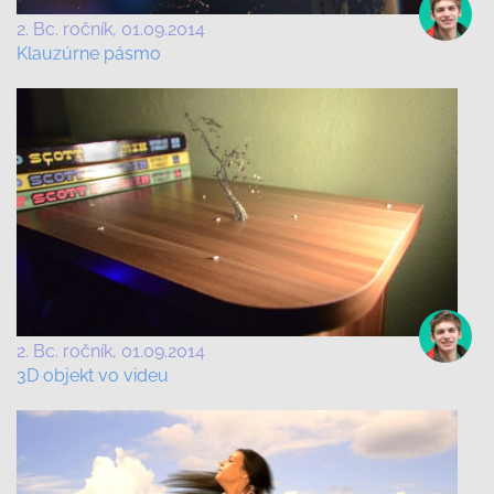
2. Bc. ročník
01.09.2014
Klauzúrne pásmo
2. Bc. ročník
01.09.2014
3D objekt vo videu