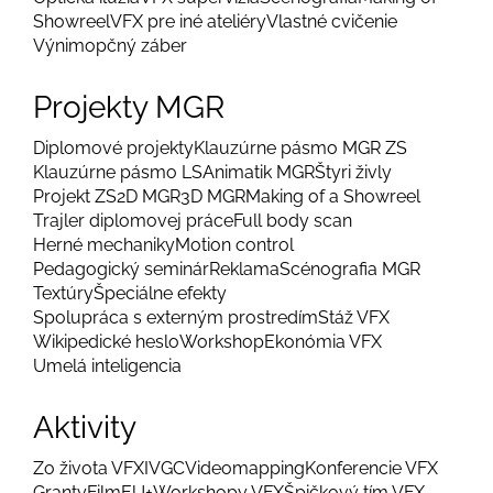
Showreel
VFX pre iné ateliéry
Vlastné cvičenie
Výnimopčný záber
Projekty MGR
Diplomové projekty
Klauzúrne pásmo MGR ZS
Klauzúrne pásmo LS
Animatik MGR
Štyri živly
Projekt ZS
2D MGR
3D MGR
Making of a Showreel
Trajler diplomovej práce
Full body scan
Herné mechaniky
Motion control
Pedagogický seminár
Reklama
Scénografia MGR
Textúry
Špeciálne efekty
Spolupráca s externým prostredím
Stáž VFX
Wikipedické heslo
Workshop
Ekonómia VFX
Umelá inteligencia
Aktivity
Zo života VFX
IVGC
Videomapping
Konferencie VFX
Granty
FilmEU+
Workshopy VFX
Špičkový tím VFX