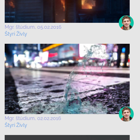
Mgr. štúdium
05.02.2016
Štyri Živly
Mgr. štúdium
02.02.2016
Štyri Živly