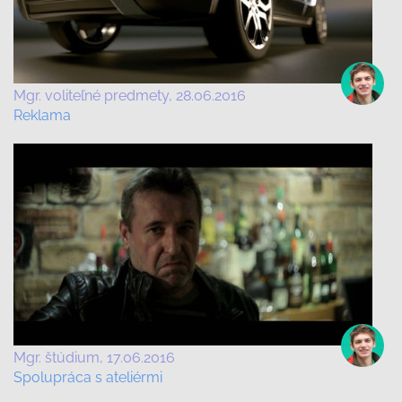
Mgr. voliteľné predmety
28.06.2016
Reklama
Mgr. štúdium
17.06.2016
Spolupráca s ateliérmi