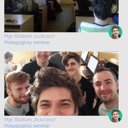
Mgr. štúdium
11.06.2017
Pedagogicky seminar
Mgr. štúdium
20.02.2017
Pedagogický seminár