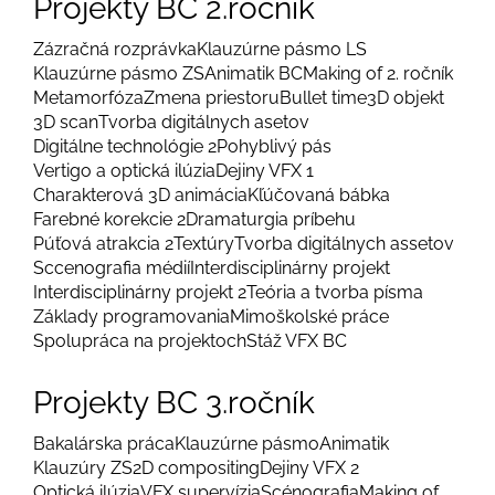
Projekty BC 2.ročník
Zázračná rozprávka
Klauzúrne pásmo LS
Klauzúrne pásmo ZS
Animatik BC
Making of 2. ročník
Metamorfóza
Zmena priestoru
Bullet time
3D objekt
3D scan
Tvorba digitálnych asetov
Digitálne technológie 2
Pohyblivý pás
Vertigo a optická ilúzia
Dejiny VFX 1
Charakterová 3D animácia
Kľúčovaná bábka
Farebné korekcie 2
Dramaturgia príbehu
Púťová atrakcia 2
Textúry
Tvorba digitálnych assetov
Sccenografia médií
Interdisciplinárny projekt
Interdisciplinárny projekt 2
Teória a tvorba písma
Základy programovania
Mimoškolské práce
Spolupráca na projektoch
Stáž VFX BC
Projekty BC 3.ročník
Bakalárska práca
Klauzúrne pásmo
Animatik
Klauzúry ZS
2D compositing
Dejiny VFX 2
Optická ilúzia
VFX supervízia
Scénografia
Making of