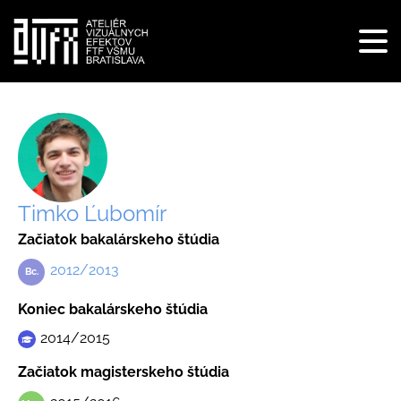
Tog
navi
Skočiť
na
hlavný
obsah
Timko Ľubomír
Začiatok bakalárskeho štúdia
2012/2013
Koniec bakalárskeho štúdia
2014/2015
Začiatok magisterskeho štúdia