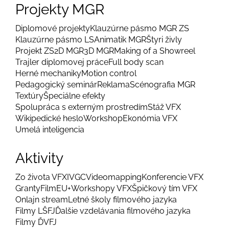
Projekty MGR
Diplomové projekty
Klauzúrne pásmo MGR ZS
Klauzúrne pásmo LS
Animatik MGR
Štyri živly
Projekt ZS
2D MGR
3D MGR
Making of a Showreel
Trajler diplomovej práce
Full body scan
Herné mechaniky
Motion control
Pedagogický seminár
Reklama
Scénografia MGR
Textúry
Špeciálne efekty
Spolupráca s externým prostredím
Stáž VFX
Wikipedické heslo
Workshop
Ekonómia VFX
Umelá inteligencia
Aktivity
Zo života VFX
IVGC
Videomapping
Konferencie VFX
Granty
FilmEU+
Workshopy VFX
Špičkový tím VFX
Onlajn stream
Letné školy filmového jazyka
Filmy LŠFJ
Ďalšie vzdelávania filmového jazyka
Filmy ĎVFJ