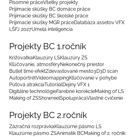
Písomné práce
Všetky projekty
Prijímacie skúšky BC domáce práce
Prijimacie skúšky BC školské práce
Prijimacie skúšky MGR práce
Databáza assetov VFX
LŠFJ 2027
Umelá inteligencia
Projekty BC 1.ročník
Križovatka
Klauzúry LS
Klauzúry ZS
Kľúčovanie, atmosféry
Nekonečný priestor
Bullet time efekt
Zdevastované mesto
3D
3D scan
Autoportrét
Videomapping
Kľúčovanie v pohybe
Púťová atrakcia
Tutoriiál
Dejiny VFX 1
Digitálne technológie
Farebné korekcie
Making of LS
Making of ZS
Showreel
Spolupráca
Vlastné cvičenie
Projekty BC 2.ročník
Zázračná rozprávka
Klauzúrne pásmo LS
Klauzúrne pásmo ZS
Animatik BC
Making of 2. ročník