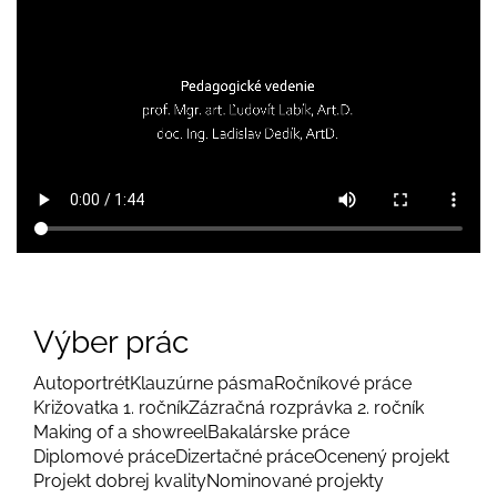
Výber prác
Autoportrét
Klauzúrne pásma
Ročníkové práce
Križovatka 1. ročník
Zázračná rozprávka 2. ročník
Making of a showreel
Bakalárske práce
Diplomové práce
Dizertačné práce
Ocenený projekt
Projekt dobrej kvality
Nominované projekty