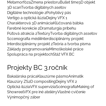
Metamorfóza
Zmena priestoru
Bullet time
3D objekt
3D scan
Tvorba digitálnych asetov
Digitálne technológie 2
Pohyblivý pás
Vertigo a optická ilúzia
Dejiny VFX 1
Charakterová 3D animácia
Kľúčovaná bábka
Farebné korekcie 2
Dramaturgia príbehu
Púťová atrakcia 2
Textúry
Tvorba digitálnych assetov
Sccenografia médií
Interdisciplinárny projekt
Interdisciplinárny projekt 2
Teória a tvorba písma
Základy programovania
Mimoškolské práce
Spolupráca na projektoch
Stáž VFX BC
Projekty BC 3.ročník
Bakalárska práca
Klauzúrne pásmo
Animatik
Klauzúry ZS
2D compositing
Dejiny VFX 2
Optická ilúzia
VFX supervízia
Scénografia
Making of
Showreel
VFX pre iné ateliéry
Vlastné cvičenie
Výnimopčný záber