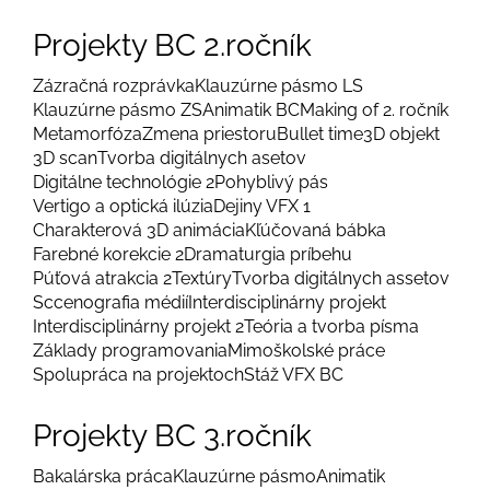
Projekty BC 2.ročník
Zázračná rozprávka
Klauzúrne pásmo LS
Klauzúrne pásmo ZS
Animatik BC
Making of 2. ročník
Metamorfóza
Zmena priestoru
Bullet time
3D objekt
3D scan
Tvorba digitálnych asetov
Digitálne technológie 2
Pohyblivý pás
Vertigo a optická ilúzia
Dejiny VFX 1
Charakterová 3D animácia
Kľúčovaná bábka
Farebné korekcie 2
Dramaturgia príbehu
Púťová atrakcia 2
Textúry
Tvorba digitálnych assetov
Sccenografia médií
Interdisciplinárny projekt
Interdisciplinárny projekt 2
Teória a tvorba písma
Základy programovania
Mimoškolské práce
Spolupráca na projektoch
Stáž VFX BC
Projekty BC 3.ročník
Bakalárska práca
Klauzúrne pásmo
Animatik