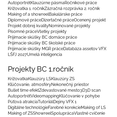
Autoportrét
Klauzúrne pásma
Ročníkové práce
Križovatka 1. ročník
Zázračná rozprávka 2. ročník
Making of a showreel
Bakalárske práce
Diplomové práce
Dizertačné práce
Ocenený projekt
Projekt dobrej kvality
Nominované projekty
Písomné práce
Všetky projekty
Prijímacie skúšky BC domáce práce
Prijimacie skúšky BC školské práce
Prijimacie skúšky MGR práce
Databáza assetov VFX
LŠFJ 2027
Umelá inteligencia
Projekty BC 1.ročník
Križovatka
Klauzúry LS
Klauzúry ZS
Kľúčovanie, atmosféry
Nekonečný priestor
Bullet time efekt
Zdevastované mesto
3D
3D scan
Autoportrét
Videomapping
Kľúčovanie v pohybe
Púťová atrakcia
Tutoriiál
Dejiny VFX 1
Digitálne technológie
Farebné korekcie
Making of LS
Making of ZS
Showreel
Spolupráca
Vlastné cvičenie