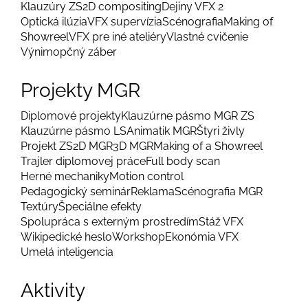
Klauzúry ZS
2D compositing
Dejiny VFX 2
Optická ilúzia
VFX supervízia
Scénografia
Making of
Showreel
VFX pre iné ateliéry
Vlastné cvičenie
Výnimopčný záber
Projekty MGR
Diplomové projekty
Klauzúrne pásmo MGR ZS
Klauzúrne pásmo LS
Animatik MGR
Štyri živly
Projekt ZS
2D MGR
3D MGR
Making of a Showreel
Trajler diplomovej práce
Full body scan
Herné mechaniky
Motion control
Pedagogický seminár
Reklama
Scénografia MGR
Textúry
Špeciálne efekty
Spolupráca s externým prostredím
Stáž VFX
Wikipedické heslo
Workshop
Ekonómia VFX
Umelá inteligencia
Aktivity