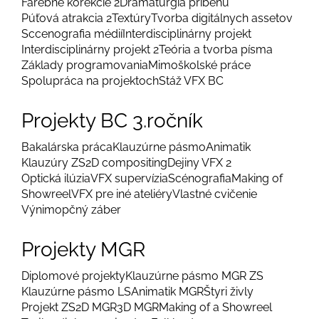
Farebné korekcie 2
Dramaturgia príbehu
Púťová atrakcia 2
Textúry
Tvorba digitálnych assetov
Sccenografia médií
Interdisciplinárny projekt
Interdisciplinárny projekt 2
Teória a tvorba písma
Základy programovania
Mimoškolské práce
Spolupráca na projektoch
Stáž VFX BC
Projekty BC 3.ročník
Bakalárska práca
Klauzúrne pásmo
Animatik
Klauzúry ZS
2D compositing
Dejiny VFX 2
Optická ilúzia
VFX supervízia
Scénografia
Making of
Showreel
VFX pre iné ateliéry
Vlastné cvičenie
Výnimopčný záber
Projekty MGR
Diplomové projekty
Klauzúrne pásmo MGR ZS
Klauzúrne pásmo LS
Animatik MGR
Štyri živly
Projekt ZS
2D MGR
3D MGR
Making of a Showreel