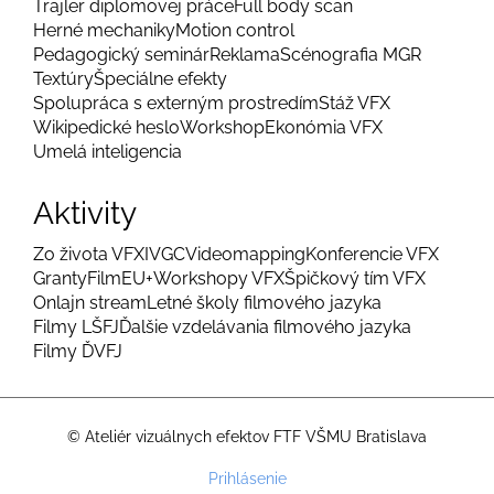
Trajler diplomovej práce
Full body scan
Herné mechaniky
Motion control
Pedagogický seminár
Reklama
Scénografia MGR
Textúry
Špeciálne efekty
Spolupráca s externým prostredím
Stáž VFX
Wikipedické heslo
Workshop
Ekonómia VFX
Umelá inteligencia
Aktivity
Zo života VFX
IVGC
Videomapping
Konferencie VFX
Granty
FilmEU+
Workshopy VFX
Špičkový tím VFX
Onlajn stream
Letné školy filmového jazyka
Filmy LŠFJ
Ďalšie vzdelávania filmového jazyka
Filmy ĎVFJ
© Ateliér vizuálnych efektov FTF VŠMU Bratislava
Menu
Prihlásenie