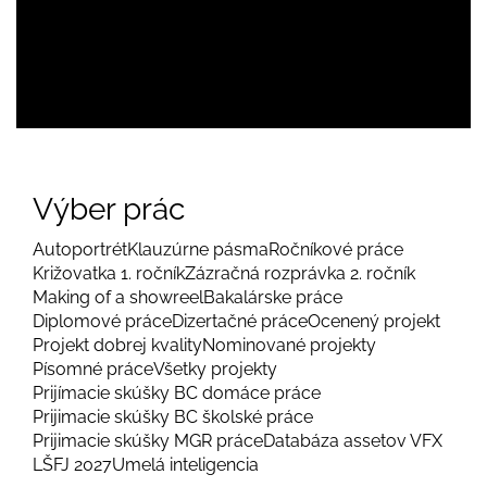
Výber prác
Autoportrét
Klauzúrne pásma
Ročníkové práce
Križovatka 1. ročník
Zázračná rozprávka 2. ročník
Making of a showreel
Bakalárske práce
Diplomové práce
Dizertačné práce
Ocenený projekt
Projekt dobrej kvality
Nominované projekty
Písomné práce
Všetky projekty
Prijímacie skúšky BC domáce práce
Prijimacie skúšky BC školské práce
Prijimacie skúšky MGR práce
Databáza assetov VFX
LŠFJ 2027
Umelá inteligencia