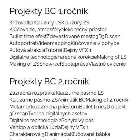
Projekty BC 1.ročník
Križovatka
Klauzúry LS
Klauzúry ZS
Kľúčovanie, atmosféry
Nekonečný priestor
Bullet time efekt
Zdevastované mesto
3D
3D scan
Autoportrét
Videomapping
Kľúčovanie v pohybe
Púťová atrakcia
Tutoriiál
Dejiny VFX 1
Digitálne technológie
Farebné korekcie
Making of LS
Making of ZS
Showreel
Spolupráca
Vlastné cvičenie
Projekty BC 2.ročník
Zázračná rozprávka
Klauzúrne pásmo LS
Klauzúrne pásmo ZS
Animatik BC
Making of 2. ročník
Metamorfóza
Zmena priestoru
Bullet time
3D objekt
3D scan
Tvorba digitálnych asetov
Digitálne technológie 2
Pohyblivý pás
Vertigo a optická ilúzia
Dejiny VFX 1
Charakterová 3D animácia
Kľúčovaná bábka