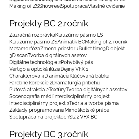
Making of ZS
Showreel
Spolupráca
Vlastné cvičenie
Projekty BC 2.ročník
Zázračná rozprávka
Klauzúrne pásmo LS
Klauzúrne pásmo ZS
Animatik BC
Making of 2. ročník
Metamorfóza
Zmena priestoru
Bullet time
3D objekt
3D scan
Tvorba digitálnych asetov
Digitálne technológie 2
Pohyblivý pás
Vertigo a optická ilúzia
Dejiny VFX 1
Charakterová 3D animácia
Kľúčovaná bábka
Farebné korekcie 2
Dramaturgia príbehu
Púťová atrakcia 2
Textúry
Tvorba digitálnych assetov
Sccenografia médií
Interdisciplinárny projekt
Interdisciplinárny projekt 2
Teória a tvorba písma
Základy programovania
Mimoškolské práce
Spolupráca na projektoch
Stáž VFX BC
Projekty BC 3.ročník