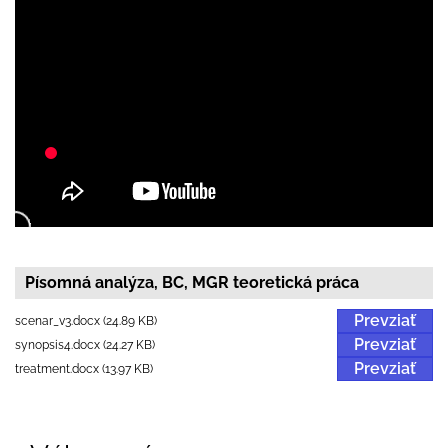
Písomná analýza, BC, MGR teoretická práca
Prevziať
scenar_v3.docx (24.89 KB)
Prevziať
synopsis4.docx (24.27 KB)
Prevziať
treatment.docx (13.97 KB)