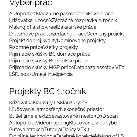
Výber prác
Autoportrét
Klauzúrne pásma
Ročníkové práce
Križovatka 1. ročník
Zázračná rozprávka 2. ročník
Making of a showreel
Bakalárske práce
Diplomové práce
Dizertačné práce
Ocenený projekt
Projekt dobrej kvality
Nominované projekty
Písomné práce
Všetky projekty
Prijímacie skúšky BC domáce práce
Prijimacie skúšky BC školské práce
Prijimacie skúšky MGR práce
Databáza assetov VFX
LŠFJ 2027
Umelá inteligencia
Projekty BC 1.ročník
Križovatka
Klauzúry LS
Klauzúry ZS
Kľúčovanie, atmosféry
Nekonečný priestor
Bullet time efekt
Zdevastované mesto
3D
3D scan
Autoportrét
Videomapping
Kľúčovanie v pohybe
Púťová atrakcia
Tutoriiál
Dejiny VFX 1
Digitálne technológie
Farebné korekcie
Making of LS