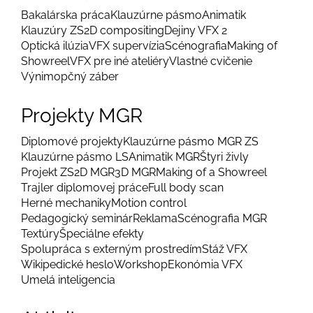
Bakalárska práca
Klauzúrne pásmo
Animatik
Klauzúry ZS
2D compositing
Dejiny VFX 2
Optická ilúzia
VFX supervízia
Scénografia
Making of
Showreel
VFX pre iné ateliéry
Vlastné cvičenie
Výnimopčný záber
Projekty MGR
Diplomové projekty
Klauzúrne pásmo MGR ZS
Klauzúrne pásmo LS
Animatik MGR
Štyri živly
Projekt ZS
2D MGR
3D MGR
Making of a Showreel
Trajler diplomovej práce
Full body scan
Herné mechaniky
Motion control
Pedagogický seminár
Reklama
Scénografia MGR
Textúry
Špeciálne efekty
Spolupráca s externým prostredím
Stáž VFX
Wikipedické heslo
Workshop
Ekonómia VFX
Umelá inteligencia