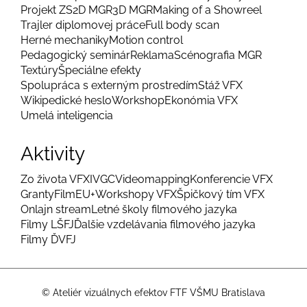
Projekt ZS
2D MGR
3D MGR
Making of a Showreel
Trajler diplomovej práce
Full body scan
Herné mechaniky
Motion control
Pedagogický seminár
Reklama
Scénografia MGR
Textúry
Špeciálne efekty
Spolupráca s externým prostredím
Stáž VFX
Wikipedické heslo
Workshop
Ekonómia VFX
Umelá inteligencia
Aktivity
Zo života VFX
IVGC
Videomapping
Konferencie VFX
Granty
FilmEU+
Workshopy VFX
Špičkový tím VFX
Onlajn stream
Letné školy filmového jazyka
Filmy LŠFJ
Ďalšie vzdelávania filmového jazyka
Filmy ĎVFJ
© Ateliér vizuálnych efektov FTF VŠMU Bratislava