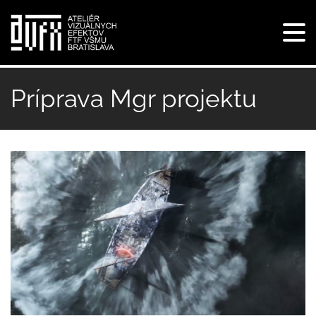
Tog
navi
Skočiť
na
Príprava Mgr projektu
hlavný
obsah