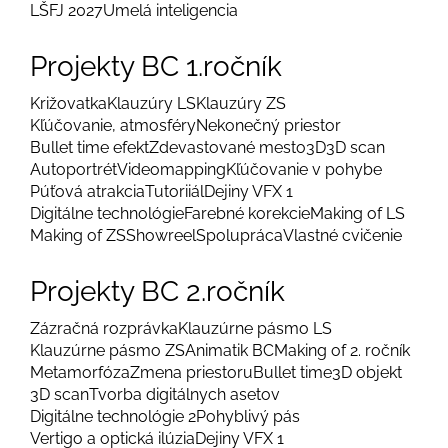
LŠFJ 2027
Umelá inteligencia
Projekty BC 1.ročník
Križovatka
Klauzúry LS
Klauzúry ZS
Kľúčovanie, atmosféry
Nekonečný priestor
Bullet time efekt
Zdevastované mesto
3D
3D scan
Autoportrét
Videomapping
Kľúčovanie v pohybe
Púťová atrakcia
Tutoriiál
Dejiny VFX 1
Digitálne technológie
Farebné korekcie
Making of LS
Making of ZS
Showreel
Spolupráca
Vlastné cvičenie
Projekty BC 2.ročník
Zázračná rozprávka
Klauzúrne pásmo LS
Klauzúrne pásmo ZS
Animatik BC
Making of 2. ročník
Metamorfóza
Zmena priestoru
Bullet time
3D objekt
3D scan
Tvorba digitálnych asetov
Digitálne technológie 2
Pohyblivý pás
Vertigo a optická ilúzia
Dejiny VFX 1