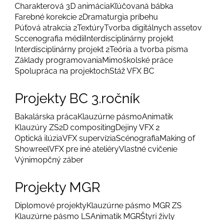
Charakterová 3D animácia
Kľúčovaná bábka
Farebné korekcie 2
Dramaturgia príbehu
Púťová atrakcia 2
Textúry
Tvorba digitálnych assetov
Sccenografia médií
Interdisciplinárny projekt
Interdisciplinárny projekt 2
Teória a tvorba písma
Základy programovania
Mimoškolské práce
Spolupráca na projektoch
Stáž VFX BC
Projekty BC 3.ročník
Bakalárska práca
Klauzúrne pásmo
Animatik
Klauzúry ZS
2D compositing
Dejiny VFX 2
Optická ilúzia
VFX supervízia
Scénografia
Making of
Showreel
VFX pre iné ateliéry
Vlastné cvičenie
Výnimopčný záber
Projekty MGR
Diplomové projekty
Klauzúrne pásmo MGR ZS
Klauzúrne pásmo LS
Animatik MGR
Štyri živly