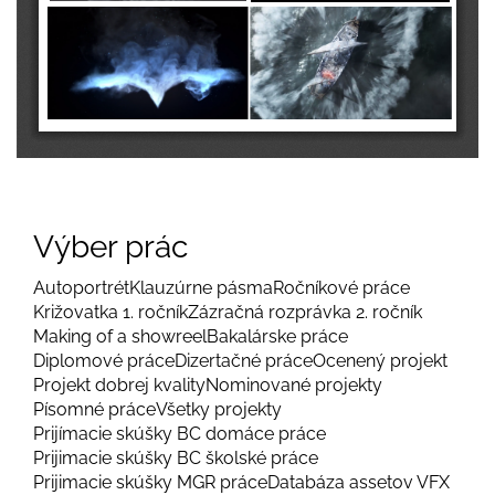
Výber prác
Autoportrét
Klauzúrne pásma
Ročníkové práce
Križovatka 1. ročník
Zázračná rozprávka 2. ročník
Making of a showreel
Bakalárske práce
Diplomové práce
Dizertačné práce
Ocenený projekt
Projekt dobrej kvality
Nominované projekty
Písomné práce
Všetky projekty
Prijímacie skúšky BC domáce práce
Prijimacie skúšky BC školské práce
Prijimacie skúšky MGR práce
Databáza assetov VFX