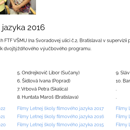
 jazyka 2016
och FTF VŠMU (na Svoradovej ulici č.2, Bratislava) v supervíz
očník dvojtýždňového výučbového programu.
5. Ondrejkovič Libor (Sučany)
9. Slá
6. Šidlová Ivana (Poprad)
10. Ba
7. Vrbová Petra (Skalica)
.
8. Huntata Maroš (Bratislava)
.
022
Filmy Letnej školy filmového jazyka 2017
Filmy 
021
Filmy Letnej školy filmového jazyka 2016
Filmy 
020
Filmy Letnej školy filmového jazyka 201
5
Filmy 