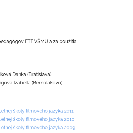
ii pedagógov FTF VŠMU a za použitia
viková Danka (Bratislava)
ngová Izabella (Bernolákovo)
Letnej školy filmového jazyka 2011
Letnej školy filmového jazyka 2010
Letnej školy filmového jazyka 2009